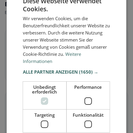
Diese Webseite verwendet
Ernährungsweisen in Amriswil
Cookies.
Entdecke Restaurants passend zu deiner Ernährungsweise.
Wir verwenden Cookies, um die
Benutzerfreundlichkeit unserer Website zu
verbessern. Durch die weitere Nutzung
🌱
unserer Webseite stimmen Sie der
Verwendung von Cookies gemäß unserer
Vegan
in Amriswil
Cookie-Richtlinie zu.
Weitere
Informationen
Pflanzliche Gerichte & vegane Küche
ALLE PARTNER ANZEIGEN
(1650) →
Jetzt entdecken →
Unbedingt
Performance
erforderlich
🥕
Targeting
Funktionalität
Vegetarisch
in Amriswil
Fleischlose Gerichte & vegetarische Klassiker