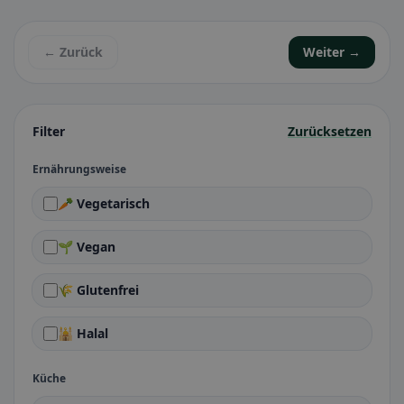
← Zurück
Weiter →
Filter
Zurücksetzen
Ernährungsweise
🥕 Vegetarisch
🌱 Vegan
🌾 Glutenfrei
🕌 Halal
Küche