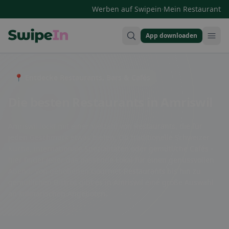
·
Werben auf Swipein
Mein Restaurant
App downloaden
Swipein Homepage
📍 Entdecke Restaurants, Bars & Cafés
Die besten Restaurants in Amriswil
Amriswil lockt mit einer Vielzahl von Restaurants, die für
jeden Geschmack etwas bieten. Ob traditionelle Schweizer
Küche, internationale Spezialitäten oder gemütliche Cafés -
hier findet jeder das passende Lokal für einen genussvollen
Abend. Von gehobenen Gourmet-Restaurants bis hin zu
gemütlichen Bistros gibt es in Amriswil eine große Auswahl
an kulinarischen Angeboten.