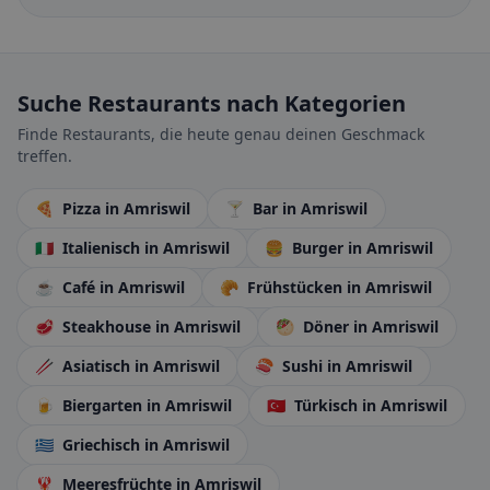
Suche Restaurants nach Kategorien
Finde Restaurants, die heute genau deinen Geschmack
treffen.
🍕
Pizza
in Amriswil
🍸
Bar
in Amriswil
🇮🇹
Italienisch
in Amriswil
🍔
Burger
in Amriswil
☕
Café
in Amriswil
🥐
Frühstücken
in Amriswil
🥩
Steakhouse
in Amriswil
🥙
Döner
in Amriswil
🥢
Asiatisch
in Amriswil
🍣
Sushi
in Amriswil
🍺
Biergarten
in Amriswil
🇹🇷
Türkisch
in Amriswil
🇬🇷
Griechisch
in Amriswil
🦞
Meeresfrüchte
in Amriswil