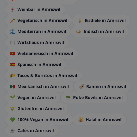
🍷
Weinbar
in Amriswil
🥕
Vegetarisch
in Amriswil
🍦
Eisdiele
in Amriswil
🌊
Mediterran
in Amriswil
🍛
Indisch
in Amriswil
🍽️
Wirtshaus
in Amriswil
🇻🇳
Vietnamesisch
in Amriswil
🇪🇸
Spanisch
in Amriswil
🌮
Tacos & Burritos
in Amriswil
🇲🇽
Mexikanisch
in Amriswil
🍜
Ramen
in Amriswil
🌱
Vegan
in Amriswil
🥗
Poke Bowls
in Amriswil
🌾
Glutenfrei
in Amriswil
💚
100% Vegan
in Amriswil
🕌
Halal
in Amriswil
☕
Cafés
in Amriswil