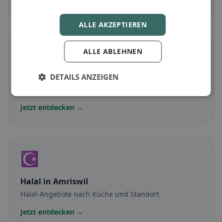
Jetzt entdecken →
ALLE AKZEPTIEREN
🌾
ALLE ABLEHNEN
Glutenfrei
in Amriswil
DETAILS ANZEIGEN
Glutenfreie Optionen & Community-Tipps
Jetzt entdecken →
☪️
Halal
in Amriswil
Halal-Angebote nach Küche und Standort
Jetzt entdecken →