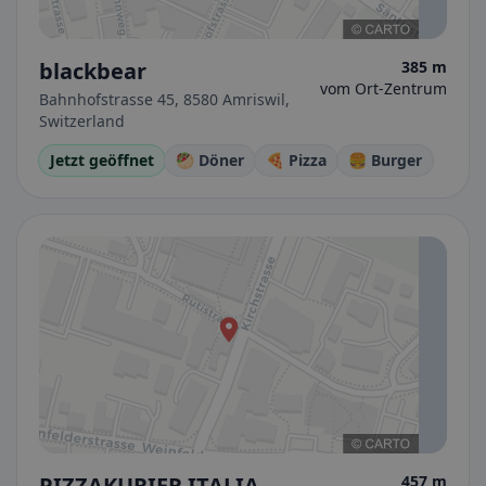
blackbear
385 m
vom Ort-Zentrum
Bahnhofstrasse 45, 8580 Amriswil,
Switzerland
Jetzt geöffnet
🥙 Döner
🍕 Pizza
🍔 Burger
PIZZAKURIER ITALIA
457 m