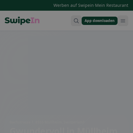
·
Werben auf Swipein
Mein Restaurant
App downloaden
Swipein Homepage
Bachstrasse 1, 8555 Müllheim, Switzerland
Gwundervoll
in Müllheim