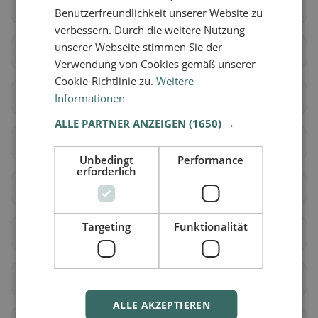
Horn
Warth
Benutzerfreundlichkeit unserer Website zu
verbessern. Durch die weitere Nutzung
unserer Webseite stimmen Sie der
Arbon
Dozwil
Verwendung von Cookies gemäß unserer
Cookie-Richtlinie zu.
Weitere
Egnach
Hefenhofen
Informationen
ALLE PARTNER ANZEIGEN
(1650) →
Kesswil
Roggwil (TG)
Unbedingt
Performance
erforderlich
Romanshorn
Salmsach
Targeting
Funktionalität
Sommeri
Uttwil
Amriswil
Bischofszell
ALLE AKZEPTIEREN