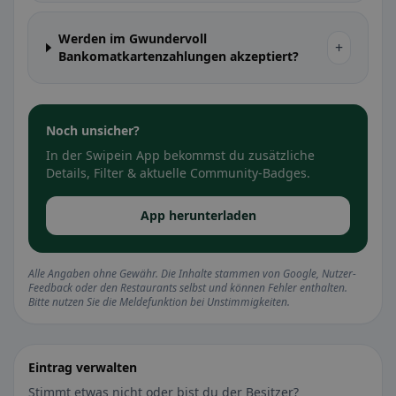
Werden im Gwundervoll
+
Bankomatkartenzahlungen akzeptiert?
Noch unsicher?
In der Swipein App bekommst du zusätzliche
Details, Filter & aktuelle Community-Badges.
App herunterladen
Alle Angaben ohne Gewähr. Die Inhalte stammen von Google, Nutzer-
Feedback oder den Restaurants selbst und können Fehler enthalten.
Bitte nutzen Sie die Meldefunktion bei Unstimmigkeiten.
Eintrag verwalten
Stimmt etwas nicht oder bist du der Besitzer?