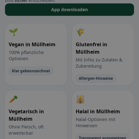
und
sicher
entscheiden.
App downloaden
🌱
🌾
Vegan in Müllheim
Glutenfrei in
Müllheim
100% pflanzliche
Optionen
Mit Infos zu Zutaten &
Zubereitung
Klar gekennzeichnet
Allergen-Hinweise
🥕
🕌
Vegetarisch in
Halal in Müllheim
Müllheim
Halal-Optionen mit
Hinweisen
Ohne Fleisch, oft
erweiterbar
Transparent ausgewiesen