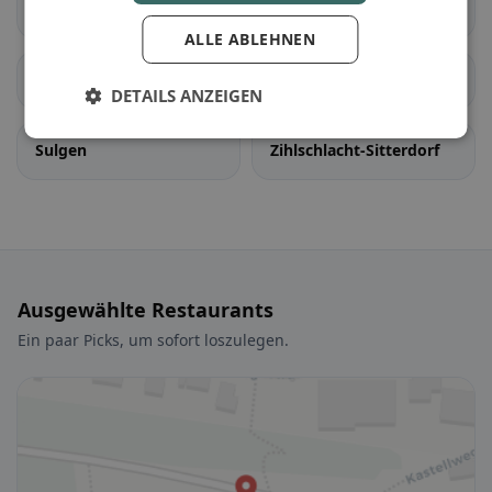
Erlen
Hauptwil-Gottshaus
ALLE ABLEHNEN
Hohentannen
Kradolf-Schönenberg
DETAILS ANZEIGEN
Sulgen
Zihlschlacht-Sitterdorf
Ausgewählte Restaurants
Ein paar Picks, um sofort loszulegen.