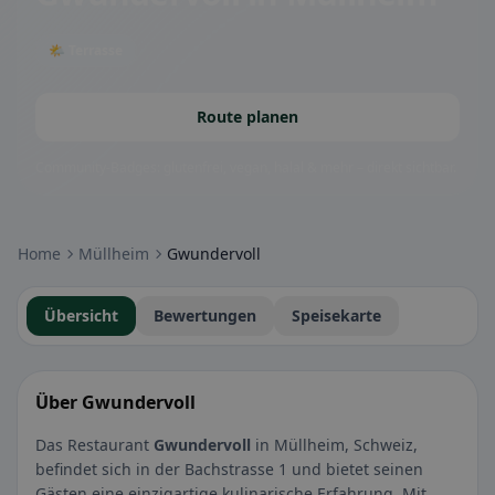
🌤 Terrasse
Route planen
Community-Badges: glutenfrei, vegan, halal & mehr – direkt sichtbar.
Home
Müllheim
Gwundervoll
Übersicht
Bewertungen
Speisekarte
Über Gwundervoll
Das Restaurant
Gwundervoll
in Müllheim, Schweiz,
befindet sich in der Bachstrasse 1 und bietet seinen
Gästen eine einzigartige kulinarische Erfahrung. Mit