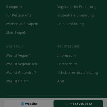
Kategorien
Vegetarische Ernährung
Für Restaurants
Glutenfreie Ernährung
Werben auf Swipein
Halal Ernährung
Über SwipeIn
WAS IST...?
RECHTLICHES
Was ist Vegan?
Impressum
Was ist Vegetarisch?
Datenschutz
Was ist Glutenfrei?
Urheberrechtsverletzung
Was ist Halal?
AGB
© 2026
🌐 Website
📞 +41 52 765 24 52