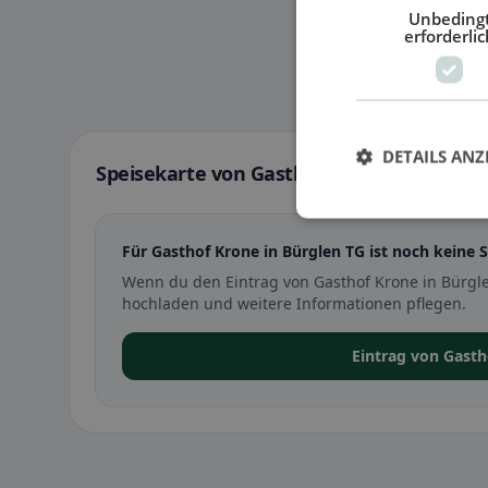
Unbeding
erforderlic
DETAILS ANZ
Speisekarte von Gasthof Krone in Bürglen
Für Gasthof Krone in Bürglen TG ist noch keine S
Wenn du den Eintrag von Gasthof Krone in Bürgle
hochladen und weitere Informationen pflegen.
Eintrag von Gast