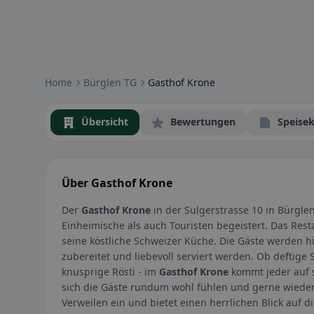
Community-Badges: glutenfrei, vegan, halal & mehr – direkt sich
Home
Bürglen TG
Gasthof Krone
Übersicht
Bewertungen
Speisek
Über Gasthof Krone
Der
Gasthof Krone
in der Sulgerstrasse 10 in Bürglen
Einheimische als auch Touristen begeistert. Das Rest
seine köstliche Schweizer Küche. Die Gäste werden hi
zubereitet und liebevoll serviert werden. Ob deftige
knusprige Rösti - im
Gasthof Krone
kommt jeder auf s
sich die Gäste rundum wohl fühlen und gerne wiede
Verweilen ein und bietet einen herrlichen Blick auf 