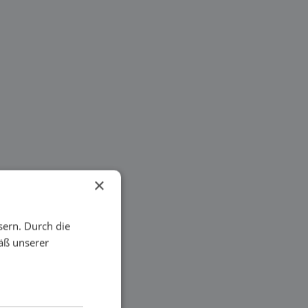
×
sern. Durch die
äß unserer