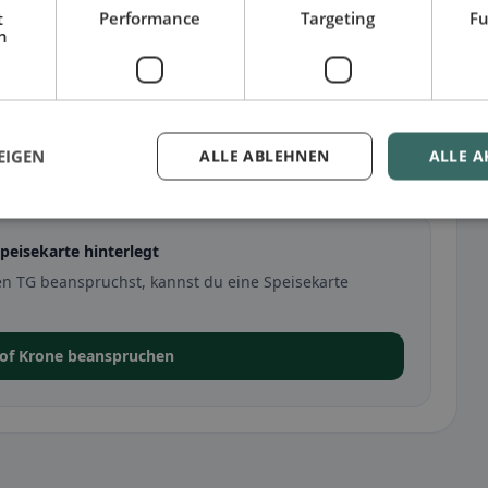
t
Performance
Targeting
Fu
h
EIGEN
ALLE ABLEHNEN
ALLE A
 TG
peisekarte hinterlegt
n TG beanspruchst, kannst du eine Speisekarte
hof Krone beanspruchen