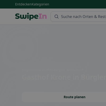
Entdecken
Kategorien
Swipein Homepage
Sulgerstrasse 10, 8575 Bürglen, Switzerland
Gasthof Krone
in Bürgle
Route planen