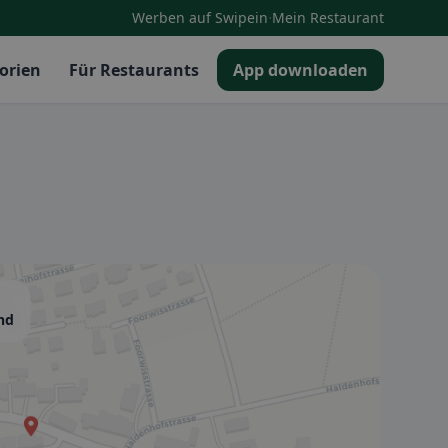
·
Werben auf Swipein
Mein Restaurant
orien
Für Restaurants
App downloaden
and