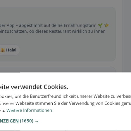
n der App – abgestimmt auf deine Ernährungsform 🌱 🌾
einzuschätzen, ob dieses Restaurant wirklich zu ihnen
🕌 Halal
t
– besonders bei glutenfrei, vegan, vegetarisch oder
ite verwendet Cookies.
okies, um die Benutzerfreundlichkeit unserer Website zu verbes
unserer Webseite stimmen Sie der Verwendung von Cookies gem
 zu.
Weitere Informationen
ANZEIGEN
(1650) →