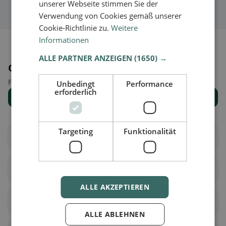
unserer Webseite stimmen Sie der
Verwendung von Cookies gemäß unserer
Cookie-Richtlinie zu.
Weitere
Informationen
ALLE PARTNER ANZEIGEN
(1650) →
Orte in der Nähe
Finde den passenden Ort für deine Restaurantsuche.
Unbedingt
Performance
erforderlich
Alle Orte anzeigen
Targeting
Funktionalität
Au
Häggenschwil
Muolen
Sankt Gallen
ALLE AKZEPTIEREN
Wittenbach
Berg (SG)
ALLE ABLEHNEN