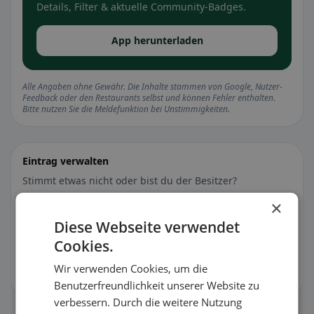
Details, Filter & aktuelle Community-Badges.
App herunterladen
Alle Angaben ohne Gewähr. Die Inhalte stammen von Google, Nutzer-
Feedback oder den Restaurants selbst und können Fehler enthalten.
Bitte nutzen Sie die Meldefunktion bei Unstimmigkeiten.
Eintrag verwalten
Stimmt etwas nicht oder bist du der Besitzer?
×
🐛 Fehler melden
Diese Webseite verwendet
Cookies.
🏪 Eintrag kostenlos übernehmen
Wir verwenden Cookies, um die
Damit kannst du Öffnungszeiten, Speisekarte & Infos pflegen.
Benutzerfreundlichkeit unserer Website zu
verbessern. Durch die weitere Nutzung