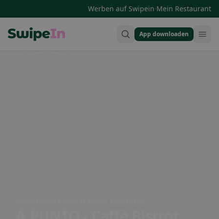
·
Werben auf Swipein
Mein Restaurant
App downloaden
Swipein Homepage
Gartenstrasse 8, 9000 St. Gallen, Switzerland
A.PUNTO - Caffè Bistrot