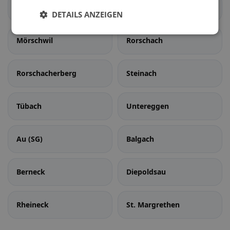
Eggersriet
Goldach
DETAILS ANZEIGEN
Mörschwil
Rorschach
Rorschacherberg
Steinach
Tübach
Untereggen
Au (SG)
Balgach
Berneck
Diepoldsau
Rheineck
St. Margrethen