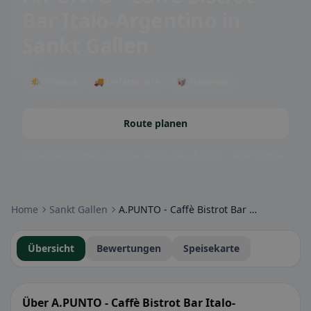
Bar Italo-Argentino
in
Sankt Gallen
🌤 Terrasse
🚚 Lieferservice
🥡 Takeaway
Route planen
Community-Badges: glutenfrei, vegan, halal & mehr – direkt sichtbar.
Home
Sankt Gallen
A.PUNTO - Caffè Bistrot Bar Italo-Argentino
Übersicht
Bewertungen
Speisekarte
Über A.PUNTO - Caffè Bistrot Bar Italo-