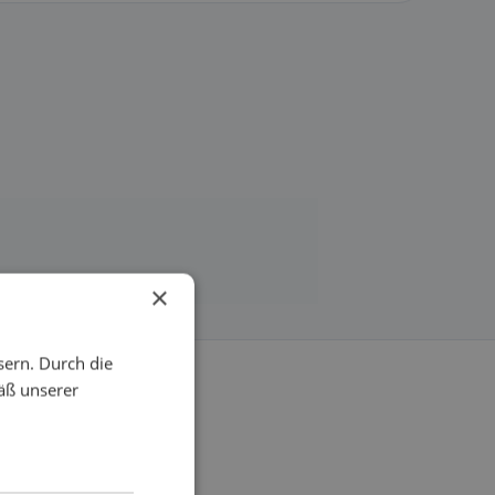
×
sern. Durch die
äß unserer