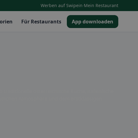
·
Werben auf Swipein
Mein Restaurant
orien
Für Restaurants
App downloaden
 traditionelle österreichische Küche, italienische
emütlichen Atmosphäre und dem erstklassigen