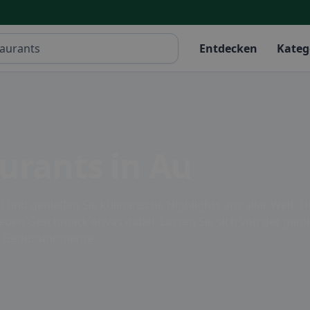
Entdecken
Kateg
urants in Au
u und genießen Sie kulinarische Highlights aus aller Welt. Ob
für jeden Geschmack etwas dabei. Lassen Sie sich von der g
he Genussmomente.