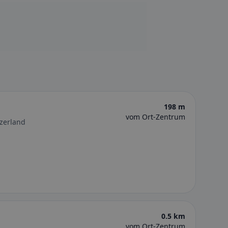
198 m
vom Ort-Zentrum
tzerland
0.5 km
vom Ort-Zentrum