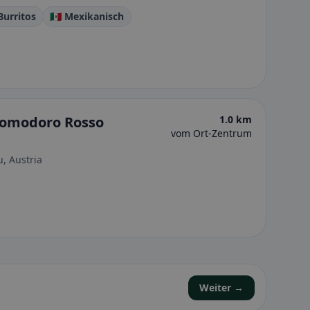
Burritos
🇲🇽 Mexikanisch
 Pomodoro Rosso
1.0 km
vom Ort-Zentrum
, Austria
Weiter →