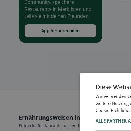
Community, speichere
Restaurants in Merklisten und
teile sie mit deinen Freunden.
App herunterladen
Diese Webse
Wir verwenden Co
weitere Nutzung 
Cookie-Richtlinie
Ernährungsweisen in Au
ALLE PARTNER 
Entdecke Restaurants passend zu deiner Ernährungswei