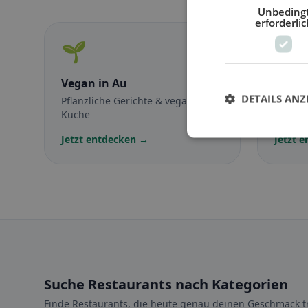
Unbeding
erforderlic
🌱
🥕
Vegan
in Au
Veget
DETAILS ANZ
Pflanzliche Gerichte & vegane
Fleisch
Küche
vegetar
Jetzt entdecken →
Jetzt 
Suche Restaurants nach Kategorien
Finde Restaurants, die heute genau deinen Geschmack tr