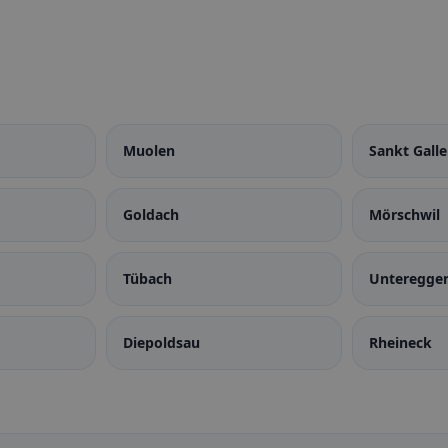
Muolen
Sankt Gall
Goldach
Mörschwil
Tübach
Unteregge
Diepoldsau
Rheineck