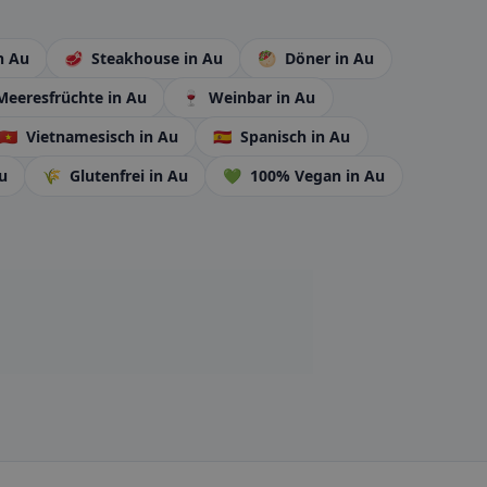
n Au
🥩
Steakhouse
in Au
🥙
Döner
in Au
eeresfrüchte
in Au
🍷
Weinbar
in Au
🇻🇳
Vietnamesisch
in Au
🇪🇸
Spanisch
in Au
u
🌾
Glutenfrei
in Au
💚
100% Vegan
in Au