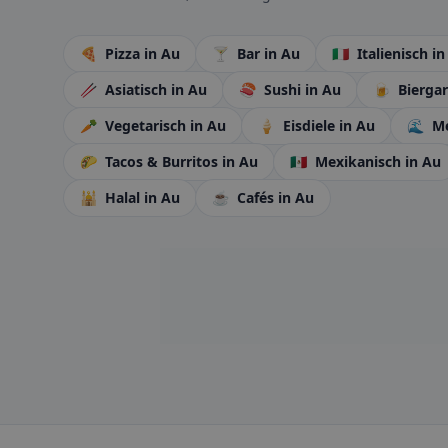
🍕
Pizza
in Au
🍸
Bar
in Au
🇮🇹
Italienisch
in
🥢
Asiatisch
in Au
🍣
Sushi
in Au
🍺
Bierga
🥕
Vegetarisch
in Au
🍦
Eisdiele
in Au
🌊
Me
🌮
Tacos & Burritos
in Au
🇲🇽
Mexikanisch
in Au
🕌
Halal
in Au
☕
Cafés
in Au