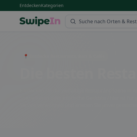
Entdecken
Kategorien
Swipein Homepage
📍 Entdecke Restaurants, Bars & Cafés
Die besten Resta
Entdecken Sie die vielfältige Restaurant-Szene in A
Spezialitäten oder exotische Gerichte - hier ist 
Service verwöhnen und erleben Sie unvergesslic