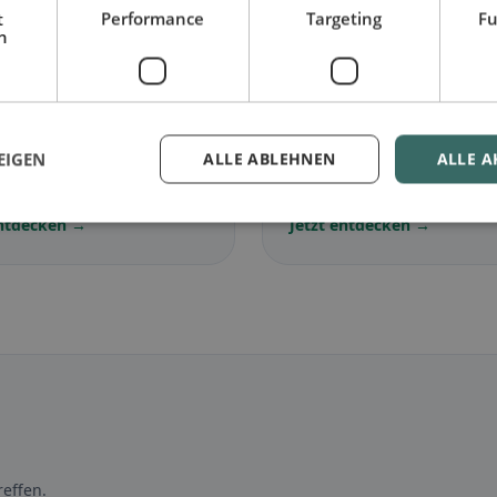
t
Performance
Targeting
Fu
h
🌾
arisch
in Au
Glutenfrei
in Au
EIGEN
ALLE ABLEHNEN
ALLE A
lose Gerichte &
Glutenfreie Optionen &
ische Klassiker
Community-Tipps
entdecken →
Jetzt entdecken →
effen.