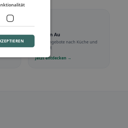
nktionalität
☪️
Halal
in Au
KZEPTIEREN
Halal-Angebote nach Küche und
Standort
Jetzt entdecken →