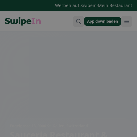
·
Werben auf Swipein
Mein Restaurant
App downloaden
Swipein Homepage
Engelgasse 13, 9000 St. Gallen, Switzerland
Sauceria Restaurant &