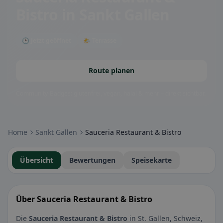
Bistro
in Sankt Gallen
🕒 Jetzt geöffnet
🌤 Terrasse
Route planen
Community-Badges: glutenfrei, vegan, halal & mehr – direkt sichtbar.
Home
Sankt Gallen
Sauceria Restaurant & Bistro
Übersicht
Bewertungen
Speisekarte
Über Sauceria Restaurant & Bistro
Die
Sauceria Restaurant & Bistro
in St. Gallen, Schweiz,