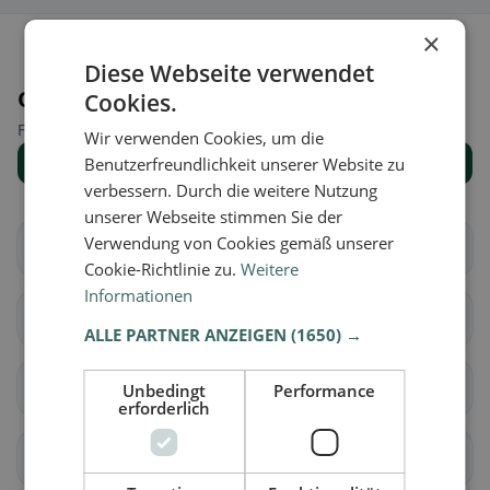
×
Diese Webseite verwendet
Orte in der Nähe
Cookies.
Finde den passenden Ort für deine Restaurantsuche.
Wir verwenden Cookies, um die
Alle Orte anzeigen
Benutzerfreundlichkeit unserer Website zu
verbessern. Durch die weitere Nutzung
unserer Webseite stimmen Sie der
Verwendung von Cookies gemäß unserer
Au
Häggenschwil
Cookie-Richtlinie zu.
Weitere
Informationen
Muolen
Sankt Gallen
ALLE PARTNER ANZEIGEN
(1650) →
Wittenbach
Berg (SG)
Unbedingt
Performance
erforderlich
Eggersriet
Goldach