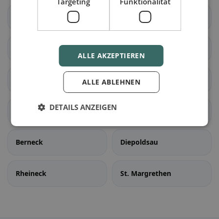
Targeting
Funktionalität
Mörschwil
Rorschach
Rorschacherberg
Steinach
ALLE AKZEPTIEREN
Tübach
Untereggen
ALLE ABLEHNEN
DETAILS ANZEIGEN
Au (SG)
Balgach
Berneck
Diepoldsau
Rheineck
St. Margrethen