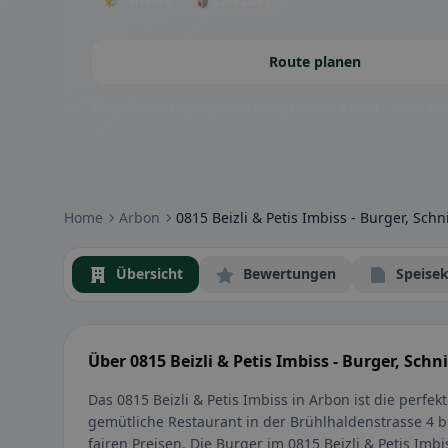
🌤 Terrasse
🥡 Takeaway
Route planen
Community-Badges: glutenfrei, vegan, halal & mehr – direkt sich
Home
Arbon
0815 Beizli & Petis Imbiss - Burger, Sch
Übersicht
Bewertungen
Speisek
Über 0815 Beizli & Petis Imbiss - Burger, Sch
Das 0815 Beizli & Petis Imbiss in Arbon ist die perfek
gemütliche Restaurant in der Brühlhaldenstrasse 4 bi
fairen Preisen. Die Burger im 0815 Beizli & Petis Imb