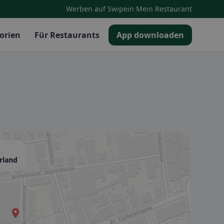
·
Werben auf Swipein
Mein Restaurant
orien
Für Restaurants
App downloaden
rland