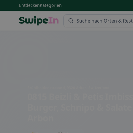
Entdecken
Kategorien
Swipein Homepage
Brühlhaldenstrasse 4, 9320 Arbon, Switzerland
0815 Beizli & Petis Imbiss
Burger, Schnipo & Salate
Arbon