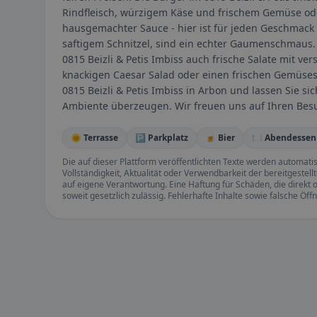
Rindfleisch, würzigem Käse und frischem Gemüse ode
hausgemachter Sauce - hier ist für jeden Geschmack
saftigem Schnitzel, sind ein echter Gaumenschmaus. F
0815 Beizli & Petis Imbiss auch frische Salate mit v
knackigen Caesar Salad oder einen frischen Gemüse
0815 Beizli & Petis Imbiss in Arbon und lassen Sie s
Ambiente überzeugen. Wir freuen uns auf Ihren Bes
🌞 Terrasse
🅿️ Parkplatz
🍺 Bier
🍽️ Abendessen
Die auf dieser Plattform veröffentlichten Texte werden automatisie
Vollständigkeit, Aktualität oder Verwendbarkeit der bereitgeste
auf eigene Verantwortung. Eine Haftung für Schäden, die direkt o
soweit gesetzlich zulässig. Fehlerhafte Inhalte sowie falsche Ö