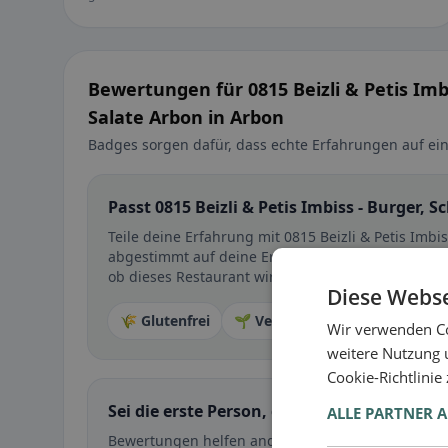
Bewertungen für 0815 Beizli & Petis Imb
Salate Arbon in Arbon
Badges sorgen dafür, dass echte Erfahrungen auf ein
Passt 0815 Beizli & Petis Imbiss - Burger, 
Teile deine Erfahrung mit 0815 Beizli & Petis Imbis
abgestimmt auf deine Ernährungsform 🌱 🌾 🕌 🥬
ob dieses Restaurant wirklich zu ihnen passt.
Diese Webse
🌾 Glutenfrei
🌱 Vegan
🥕 Vegetarisch
Wir verwenden Co
weitere Nutzung 
Cookie-Richtlinie
Sei die erste Person, die ihre Erfahrung teil
ALLE PARTNER 
Bewertungen helfen anderen bei der Entscheidung 