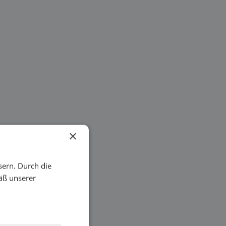
×
sern. Durch die
äß unserer