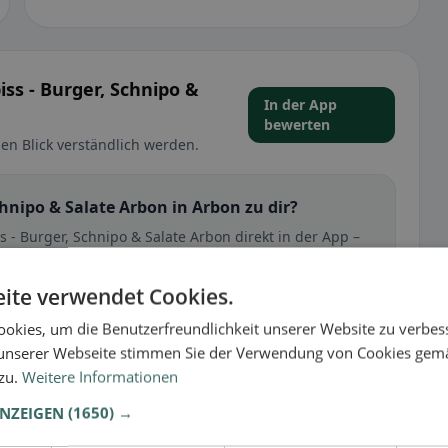
iss - Burger, Schnipo &
In der App
bewerten
en Blick verständlich werden.
Schnipo & Salate Arbon in Arbon zu dir?
s - Burger, Schnipo & Salate Arbon direkt in der App –
. So hilfst du anderen Gästen in Arbon einzuschätzen,
ite verwendet Cookies.
🕌 Halal
okies, um die Benutzerfreundlichkeit unserer Website zu verbes
unserer Webseite stimmen Sie der Verwendung von Cookies gem
 zu.
Weitere Informationen
t
ANZEIGEN
(1650) →
– besonders bei glutenfrei, vegan, vegetarisch oder