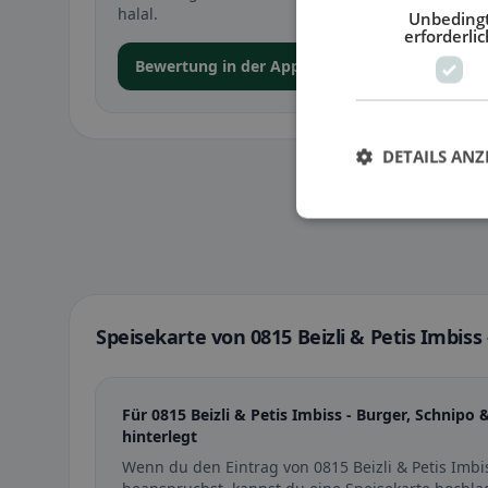
halal.
Unbeding
erforderlic
Bewertung in der App abgeben
DETAILS ANZ
Speisekarte von 0815 Beizli & Petis Imbiss
Für 0815 Beizli & Petis Imbiss - Burger, Schnipo
hinterlegt
Wenn du den Eintrag von 0815 Beizli & Petis Imbi