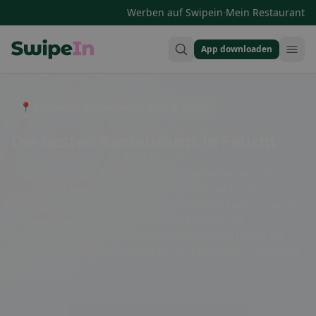
·
Werben auf Swipein
Mein Restaurant
App downloaden
Swipein Homepage
📍 Entdecke Restaurants, Bars & Cafés
Die besten Restaurants in Feucht
Feucht bietet eine vielfältige Auswahl an Restaurants für
jeden Geschmack. Ob traditionelle fränkische Küche,
internationale Spezialitäten oder gemütliche Cafés - hier ist
für jeden etwas dabei. Genießen Sie kulinarische
Köstlichkeiten in entspannter Atmosphäre und lassen Sie
sich von der Gastfreundschaft der Einheimischen verwöhnen.