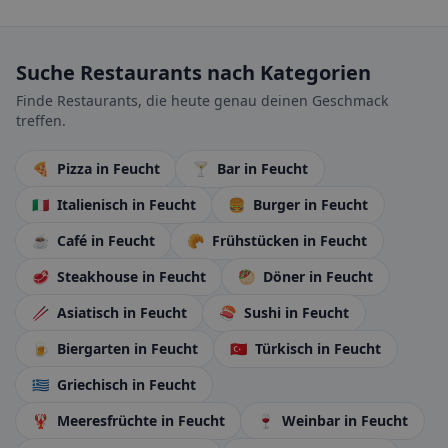
Suche Restaurants nach Kategorien
Finde Restaurants, die heute genau deinen Geschmack
treffen.
🍕
Pizza
in Feucht
🍸
Bar
in Feucht
🇮🇹
Italienisch
in Feucht
🍔
Burger
in Feucht
☕
Café
in Feucht
🥐
Frühstücken
in Feucht
🥩
Steakhouse
in Feucht
🥙
Döner
in Feucht
🥢
Asiatisch
in Feucht
🍣
Sushi
in Feucht
🍺
Biergarten
in Feucht
🇹🇷
Türkisch
in Feucht
🇬🇷
Griechisch
in Feucht
🦞
Meeresfrüchte
in Feucht
🍷
Weinbar
in Feucht