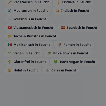
🥕
Vegetarisch
in Feucht
🍦
Eisdiele
in Feucht
🌊
Mediterran
in Feucht
🍛
Indisch
in Feucht
🍽️
Wirtshaus
in Feucht
🇻🇳
Vietnamesisch
in Feucht
🇪🇸
Spanisch
in Feucht
🌮
Tacos & Burritos
in Feucht
🇲🇽
Mexikanisch
in Feucht
🍜
Ramen
in Feucht
🌱
Vegan
in Feucht
🥗
Poke Bowls
in Feucht
🌾
Glutenfrei
in Feucht
💚
100% Vegan
in Feucht
🕌
Halal
in Feucht
☕
Cafés
in Feucht