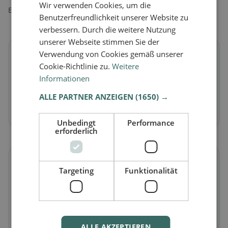
Wir verwenden Cookies, um die
Entdecke Restaurants passend zu deiner Ernährungsweise.
Benutzerfreundlichkeit unserer Website zu
verbessern. Durch die weitere Nutzung
unserer Webseite stimmen Sie der
🌱
Verwendung von Cookies gemäß unserer
Cookie-Richtlinie zu.
Weitere
Informationen
Vegan
in Feucht
Pflanzliche Gerichte & vegane Küche
ALLE PARTNER ANZEIGEN
(1650) →
Jetzt entdecken →
Unbedingt
Performance
erforderlich
🥕
Targeting
Funktionalität
Vegetarisch
in Feucht
Fleischlose Gerichte & vegetarische Klassiker
Jetzt entdecken →
ALLE AKZEPTIEREN