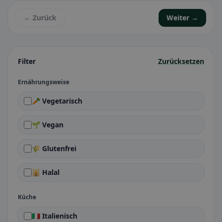
← Zurück
Weiter →
Filter
Zurücksetzen
Ernährungsweise
🥕 Vegetarisch
🌱 Vegan
🌾 Glutenfrei
🕌 Halal
Küche
🇮🇹 Italienisch