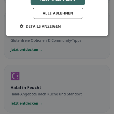
ALLE ABLEHNEN
🌾
DETAILS ANZEIGEN
Glutenfrei
in Feucht
Glutenfreie Optionen & Community-Tipps
Jetzt entdecken →
☪️
Halal
in Feucht
Halal-Angebote nach Küche und Standort
Jetzt entdecken →