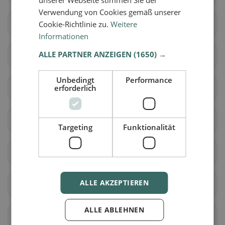
Verwendung von Cookies gemäß unserer
Hilpoltstein
Georgensgmünd
Cookie-Richtlinie zu.
Weitere
Informationen
ALLE PARTNER ANZEIGEN
(1650) →
Greding
Spalt
Unbedingt
Performance
erforderlich
Thalmässing
Heideck
Abenberg
Büchenbach
Targeting
Funktionalität
Röttenbach
Rohr
ALLE AKZEPTIEREN
Barthelmesaurach
Mildach
ALLE ABLEHNEN
Plöckendorf
Igelsdorf