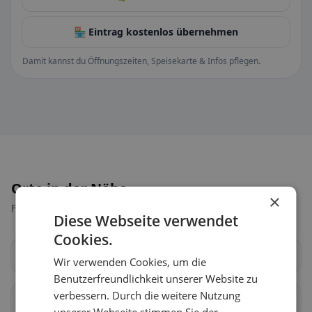
🏪 Eintrag kostenlos übernehmen
Damit kannst du Öffnungszeiten, Speisekarte & Infos pflegen.
Orte in der Nähe
×
Finde den passenden Ort für deine Restaurantsuche.
Diese Webseite verwendet
Cookies.
Wendelstein
Allersberg
Wir verwenden Cookies, um die
Benutzerfreundlichkeit unserer Website zu
verbessern. Durch die weitere Nutzung
Schwanstetten
Roth
unserer Webseite stimmen Sie der