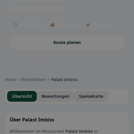
Wendelstein
🕒 Jetzt geöffnet
🚚 Lieferservice
🥡 Takeaway
Route planen
Community-Badges: glutenfrei, vegan, halal & mehr – direkt sichtbar.
Home
Wendelstein
Palast Imbiss
Übersicht
Bewertungen
Speisekarte
Über Palast Imbiss
Willkommen im Restaurant
Palast Imbiss
in