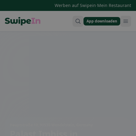
·
Werben auf Swipein
Mein Restaurant
App downloaden
Swipein Homepage
Hauptstraße 10, 90530 Wendelstein, Germany
Palast Imbiss
in