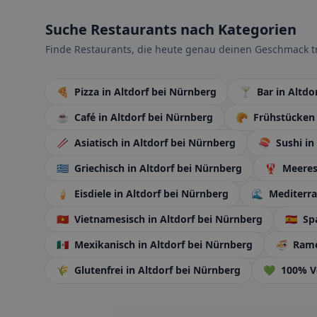
Suche Restaurants nach Kategorien
Finde Restaurants, die heute genau deinen Geschmack tr
🍕
Pizza
in Altdorf bei Nürnberg
🍸
Bar
in Altdo
☕
Café
in Altdorf bei Nürnberg
🥐
Frühstücke
🥢
Asiatisch
in Altdorf bei Nürnberg
🍣
Sushi
in
🇬🇷
Griechisch
in Altdorf bei Nürnberg
🦞
Meeres
🍦
Eisdiele
in Altdorf bei Nürnberg
🌊
Mediterr
🇻🇳
Vietnamesisch
in Altdorf bei Nürnberg
🇪🇸
Sp
🇲🇽
Mexikanisch
in Altdorf bei Nürnberg
🍜
Ram
🌾
Glutenfrei
in Altdorf bei Nürnberg
💚
100% 