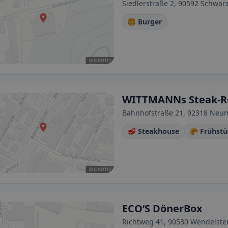
Siedlerstraße 2, 90592 Schwa
🍔 Burger
WITTMANNs Steak-Re
Bahnhofstraße 21, 92318 Neum
🥩 Steakhouse
🥐 Frühst
ECO‘S DönerBox
Richtweg 41, 90530 Wendelste