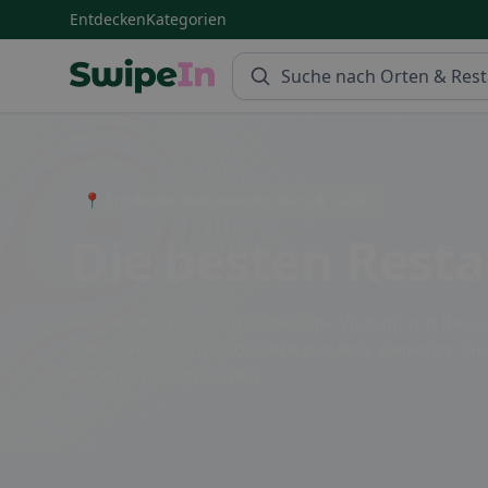
Entdecken
Kategorien
Swipein Homepage
📍 Entdecke Restaurants, Bars & Cafés
Die besten Resta
Altdorf bei Nürnberg bietet eine Vielzahl von Rest
Cafés - hier ist für jeden etwas dabei. Genießen Si
Angebote überraschen.