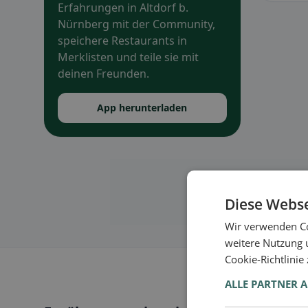
Erfahrungen in Altdorf b.
Nürnberg mit der Community,
speichere Restaurants in
Merklisten und teile sie mit
deinen Freunden.
App herunterladen
Diese Webse
Wir verwenden Co
weitere Nutzung 
Cookie-Richtlinie
ALLE PARTNER 