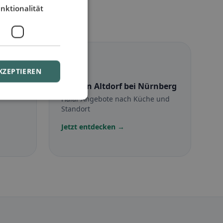
nktionalität
☪️
KZEPTIEREN
i
Halal
in Altdorf bei Nürnberg
Halal-Angebote nach Küche und
Standort
Jetzt entdecken →