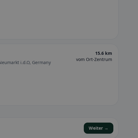
15.6 km
vom Ort-Zentrum
Neumarkt i.d.O, Germany
Weiter →