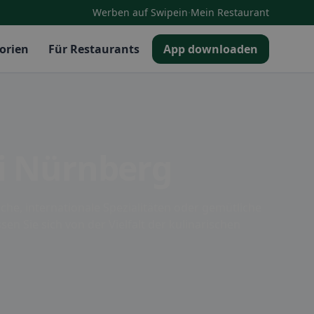
·
Werben auf Swipein
Mein Restaurant
orien
Für Restaurants
App downloaden
ei Nürnberg
che, internationale Spezialitäten oder gemütliche
sen Sie sich von der Vielfalt der kulinarischen