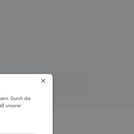
×
sern. Durch die
äß unserer