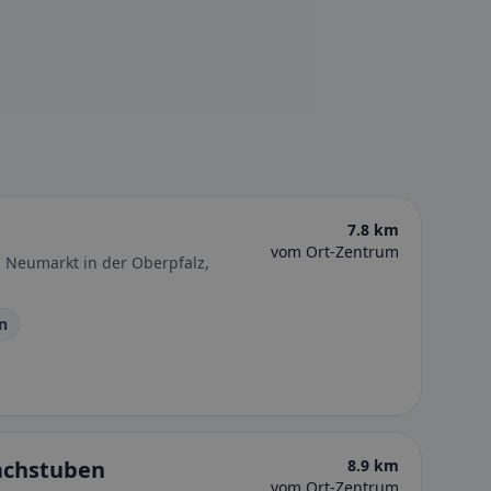
7.8 km
vom Ort-Zentrum
i Neumarkt in der Oberpfalz,
n
achstuben
8.9 km
vom Ort-Zentrum