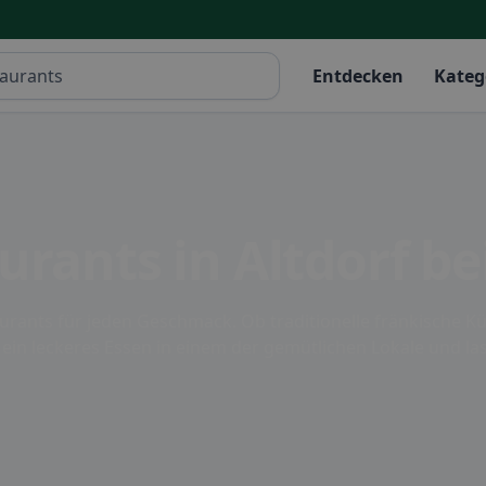
Entdecken
Kateg
urants in Altdorf b
aurants für jeden Geschmack. Ob traditionelle fränkische Kü
e ein leckeres Essen in einem der gemütlichen Lokale und las