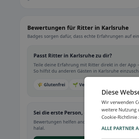
Bewertungen für Ritter in Karlsruhe
Badges sorgen dafür, dass echte Erfahrungen auf ein
Passt Ritter in Karlsruhe zu dir?
Teile deine Erfahrung mit Ritter direkt in der Ap
So hilfst du anderen Gästen in Karlsruhe einzusch
🌾 Glutenfrei
🌱 Vegan
🥕 Vegetarisch
Diese Webse
Wir verwenden Co
weitere Nutzung 
Sei die erste Person, die ihre Erfahrung teil
Cookie-Richtlinie
Bewertungen helfen anderen bei der Entscheidung 
ALLE PARTNER 
halal.