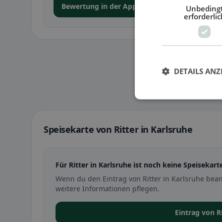
Bewertung in der App abgeben
Unbeding
erforderlic
DETAILS ANZ
Speisekarte von Ritter in Karlsruhe
Für Ritter in Karlsruhe ist noch keine Speisekart
Wenn du den Eintrag von Ritter in Karlsruhe bea
weitere Informationen pflegen.
Eintrag von R