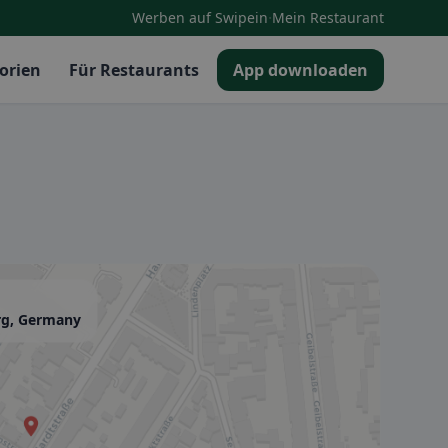
·
Werben auf Swipein
Mein Restaurant
orien
Für Restaurants
App downloaden
rg, Germany