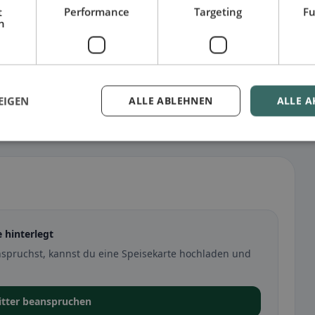
t
Performance
Targeting
Fu
h
EIGEN
ALLE ABLEHNEN
ALLE A
e hinterlegt
nspruchst, kannst du eine Speisekarte hochladen und
itter beanspruchen