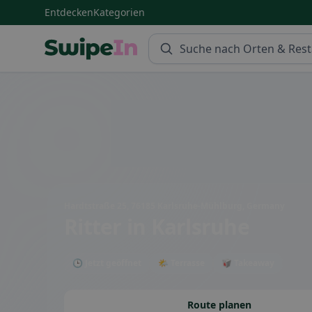
Entdecken
Kategorien
Swipein Homepage
Hardtstraße 25, 76185 Karlsruhe-Mühlburg, Germany
Ritter
in Karlsruhe
🕒 Jetzt geöffnet
🌤 Terrasse
🥡 Takeaway
Route planen