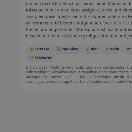
die den perfekten Abschluss eines jeden Menüs bil
Ritter
auch mit einem erstklassigen Service und eine
zweit, ein geselliges Essen mit Freunden oder eine Fei
willkommen und bestens aufgehoben. Wer in Karlsruh
Küche und angenehmer Atmosphäre ist, sollte unbed
besuchen. Hier wird Genuss großgeschrieben und je
🌞 Terrasse
🅿️ Parkplatz
🍺 Bier
🍷 Wein
💳
🥡 Takeaway
Die auf dieser Plattform veröffentlichten Texte werden automatisie
Vollständigkeit, Aktualität oder Verwendbarkeit der bereitgeste
auf eigene Verantwortung. Eine Haftung für Schäden, die direkt o
soweit gesetzlich zulässig. Fehlerhafte Inhalte sowie falsche Ö