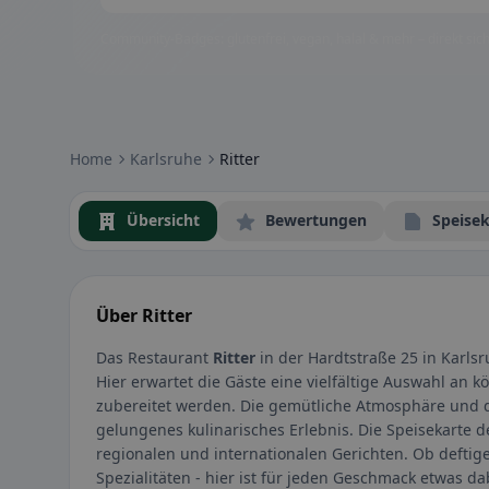
Community-Badges: glutenfrei, vegan, halal & mehr – direkt sich
Home
Karlsruhe
Ritter
Übersicht
Bewertungen
Speisek
Über Ritter
Das Restaurant
Ritter
in der Hardtstraße 25 in Karlsr
Hier erwartet die Gäste eine vielfältige Auswahl an kö
zubereitet werden. Die gemütliche Atmosphäre und d
gelungenes kulinarisches Erlebnis. Die Speisekarte 
regionalen und internationalen Gerichten. Ob deftige 
Spezialitäten - hier ist für jeden Geschmack etwas d