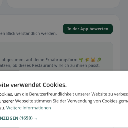
In der App bewerten
en Blick verständlich werden.
p – abgestimmt auf deine Ernährungsform 🌱 🌾 🕌 🥬.
ätzen, ob dieses Restaurant wirklich zu ihnen passt.
🕌 Halal
ite verwendet Cookies.
okies, um die Benutzerfreundlichkeit unserer Website zu verbes
unserer Webseite stimmen Sie der Verwendung von Cookies gem
t
 zu.
Weitere Informationen
– besonders bei glutenfrei, vegan, vegetarisch oder
ANZEIGEN
(1650) →