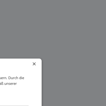
×
sern. Durch die
äß unserer