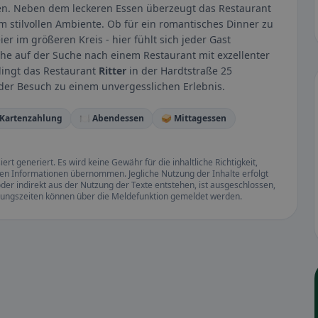
den. Neben dem leckeren Essen überzeugt das Restaurant
m stilvollen Ambiente. Ob für ein romantisches Dinner zu
er im größeren Kreis - hier fühlt sich jeder Gast
e auf der Suche nach einem Restaurant mit exzellenter
ingt das Restaurant
Ritter
in der Hardtstraße 25
der Besuch zu einem unvergesslichen Erlebnis.
 Kartenzahlung
🍽️ Abendessen
🥪 Mittagessen
rt generiert. Es wird keine Gewähr für die inhaltliche Richtigkeit,
llten Informationen übernommen. Jegliche Nutzung der Inhalte erfolgt
der indirekt aus der Nutzung der Texte entstehen, ist ausgeschlossen,
ffnungszeiten können über die Meldefunktion gemeldet werden.