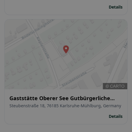
Details
Gaststätte Oberer See Gutbürgerliche
Kroatische Küche mit mediterran Touch
Steubenstraße 18, 76185 Karlsruhe-Mühlburg, Germany
Details