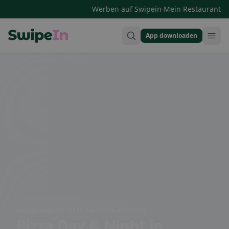
·
Werben auf Swipein
Mein Restaurant
App downloaden
Swipein Homepage
Hardtstraße 32, 76185 Karlsruhe, Germany
Pizza Day & Night
in