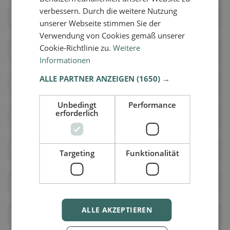
verbessern. Durch die weitere Nutzung
Bretten
Oberderdingen
unserer Webseite stimmen Sie der
Verwendung von Cookies gemäß unserer
Cookie-Richtlinie zu.
Weitere
Walzbachtal
Gondelsheim
Informationen
ALLE PARTNER ANZEIGEN
(1650) →
Sulzfeld
Kürnbach
Unbedingt
Performance
erforderlich
Zaisenhausen
egonmuhle
Karlsruhe
Ettlingen
Targeting
Funktionalität
Rheinstetten
Stutensee
ALLE AKZEPTIEREN
Karlsbad
Malsch