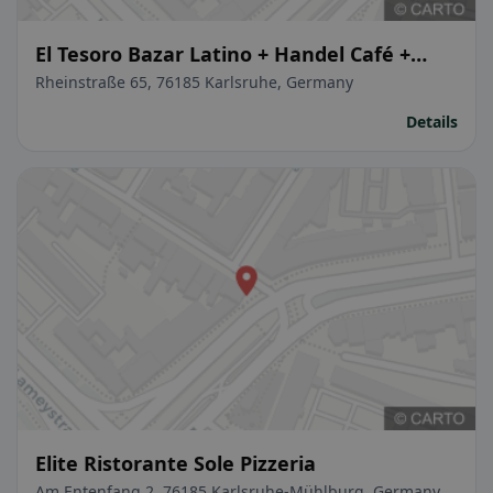
El Tesoro Bazar Latino + Handel Café +
Restaurant Musik + Event
Rheinstraße 65, 76185 Karlsruhe, Germany
Details
Elite Ristorante Sole Pizzeria
Am Entenfang 2, 76185 Karlsruhe-Mühlburg, Germany