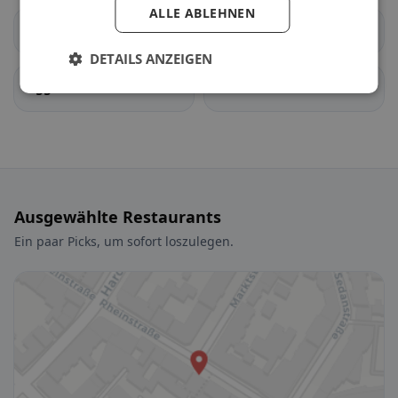
ALLE ABLEHNEN
Pfinztal
Waldbronn
DETAILS ANZEIGEN
Eggenstein-
Linkenheim-
Leopoldshafen
Hochstetten
Ausgewählte Restaurants
Ein paar Picks, um sofort loszulegen.