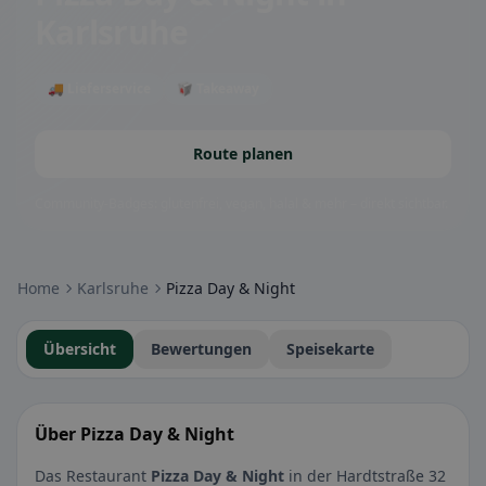
Karlsruhe
🚚 Lieferservice
🥡 Takeaway
Route planen
Community-Badges: glutenfrei, vegan, halal & mehr – direkt sichtbar.
Home
Karlsruhe
Pizza Day & Night
Übersicht
Bewertungen
Speisekarte
Über Pizza Day & Night
Das Restaurant
Pizza Day & Night
in der Hardtstraße 32