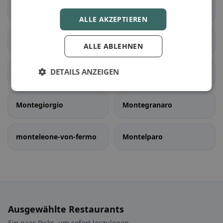
Massa Fermana
Monsampietro Morico
ALLE AKZEPTIEREN
Montappone
Montefalcone
ALLE ABLEHNEN
Appennino
DETAILS ANZEIGEN
Montefortino
Monte Giberto
Montegiorgio
Montegranaro
monteleone-von-fermo
Montelparo
Ausgewählte Restaurants
Ein paar Picks, um sofort loszulegen.