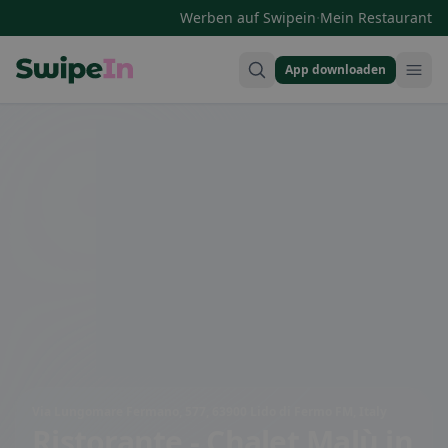
·
Werben auf Swipein
Mein Restaurant
App downloaden
Swipein Homepage
Via Lungomare Fermano, 577, 63900 Lido di Fermo FM, Italy
Ristorante - Chalet Malù
in