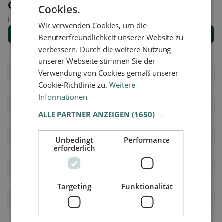
Orte in der Nähe
Cookies.
Finde den passenden Ort für deine Restaurantsuche.
Wir verwenden Cookies, um die
Alle Orte anzeigen
Benutzerfreundlichkeit unserer Website zu
verbessern. Durch die weitere Nutzung
unserer Webseite stimmen Sie der
Verwendung von Cookies gemäß unserer
Altidona
Amandola
Cookie-Richtlinie zu.
Weitere
Informationen
Belmonte Piceno
Campofilone
ALLE PARTNER ANZEIGEN
(1650) →
Falerone
Fermo
Unbedingt
Performance
erforderlich
Francavilla d'Ete
Grottazzolina
Targeting
Funktionalität
Lapedona
magliano-von-tenna