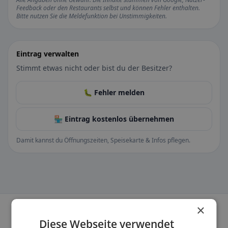
Feedback oder den Restaurants selbst und können Fehler enthalten.
Bitte nutzen Sie die Meldefunktion bei Unstimmigkeiten.
Eintrag verwalten
Stimmt etwas nicht oder bist du der Besitzer?
🐛 Fehler melden
🏪 Eintrag kostenlos übernehmen
Damit kannst du Öffnungszeiten, Speisekarte & Infos pflegen.
×
Diese Webseite verwendet