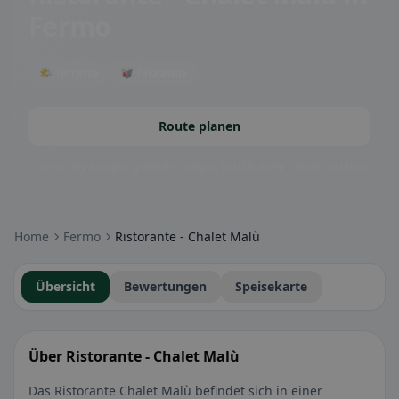
Fermo
🌤 Terrasse
🥡 Takeaway
Route planen
Community-Badges: glutenfrei, vegan, halal & mehr – direkt sichtbar.
Home
Fermo
Ristorante - Chalet Malù
Übersicht
Bewertungen
Speisekarte
Über Ristorante - Chalet Malù
Das Ristorante Chalet Malù befindet sich in einer