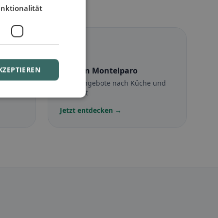
nktionalität
☪️
KZEPTIEREN
ro
Halal
in Montelparo
Halal-Angebote nach Küche und
Standort
Jetzt entdecken →