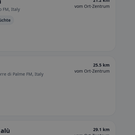
i
21.2 km
vom Ort-Zentrum
 FM, Italy
üchte
25.5 km
vom Ort-Zentrum
rre di Palme FM, Italy
Malù
29.1 km