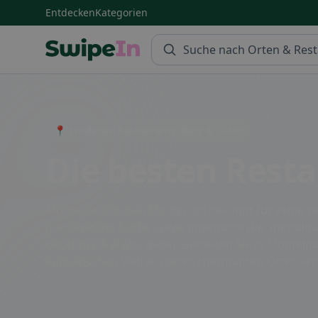
Entdecken
Kategorien
Swipein Homepage
📍 Entdecke Restaurants, Bars & Cafés
Die besten Rest
Montelparo in den Marken ist bekannt für seine vie
markenische Küche sowie internationale Spezialit
Geschmack etwas dabei. Genießen Sie in Montelparo
kulinarischen Vielfalt dieses charmanten Ortes 