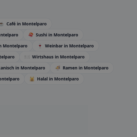
☕
Café
in Montelparo
ntelparo
🍣
Sushi
in Montelparo
n Montelparo
🍷
Weinbar
in Montelparo
telparo
🍽️
Wirtshaus
in Montelparo
anisch
in Montelparo
🍜
Ramen
in Montelparo
ontelparo
🕌
Halal
in Montelparo