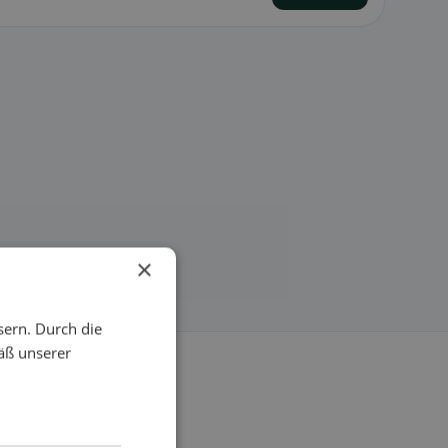
×
sern. Durch die
äß unserer