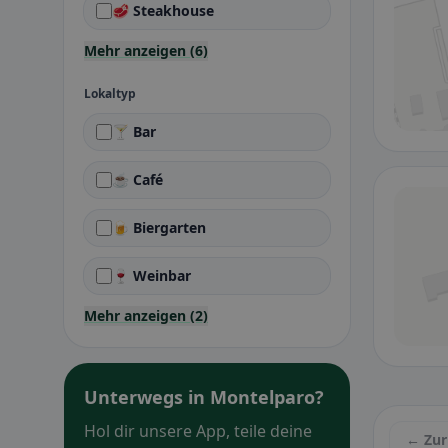
🥩 Steakhouse
Mehr anzeigen (6)
Lokaltyp
🍸 Bar
☕ Café
🍺 Biergarten
🍷 Weinbar
Mehr anzeigen (2)
Unterwegs in Montelparo?
Hol dir unsere App, teile deine
← Zur