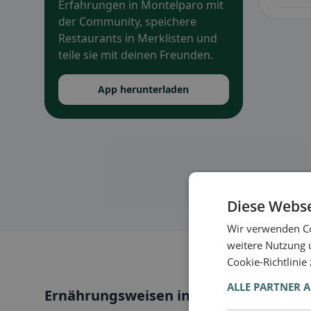
Erfahrungen in Montelparo mit
der Community, speichere
Restaurants in Merklisten und
teile sie mit deinen Freunden.
App herunterladen
Diese Webse
Wir verwenden Co
weitere Nutzung 
Cookie-Richtlinie
ALLE PARTNER 
Ernährungsweisen in Montelparo