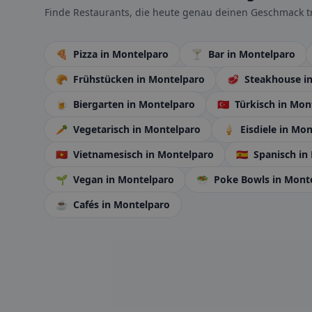
Finde Restaurants, die heute genau deinen Geschmack tr
🍕
Pizza
in Montelparo
🍸
Bar
in Montelparo
🥐
Frühstücken
in Montelparo
🥩
Steakhouse
i
🍺
Biergarten
in Montelparo
🇹🇷
Türkisch
in Mon
🥕
Vegetarisch
in Montelparo
🍦
Eisdiele
in Mon
🇻🇳
Vietnamesisch
in Montelparo
🇪🇸
Spanisch
in
🌱
Vegan
in Montelparo
🥗
Poke Bowls
in Mont
☕
Cafés
in Montelparo