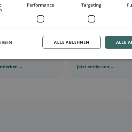
se.
t
Performance
Targeting
Fu
h
🌾
EIGEN
ALLE ABLEHNEN
ALLE A
arisch
in Montelparo
Glutenfrei
in Montelpa
lose Gerichte &
Glutenfreie Optionen &
ische Klassiker
Community-Tipps
entdecken →
Jetzt entdecken →