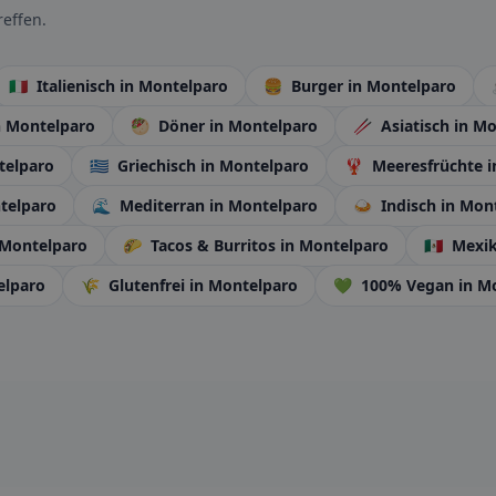
effen.
🇮🇹
Italienisch
in Montelparo
🍔
Burger
in Montelparo
n Montelparo
🥙
Döner
in Montelparo
🥢
Asiatisch
in Mo
telparo
🇬🇷
Griechisch
in Montelparo
🦞
Meeresfrüchte
i
telparo
🌊
Mediterran
in Montelparo
🍛
Indisch
in Mon
 Montelparo
🌮
Tacos & Burritos
in Montelparo
🇲🇽
Mexik
elparo
🌾
Glutenfrei
in Montelparo
💚
100% Vegan
in M