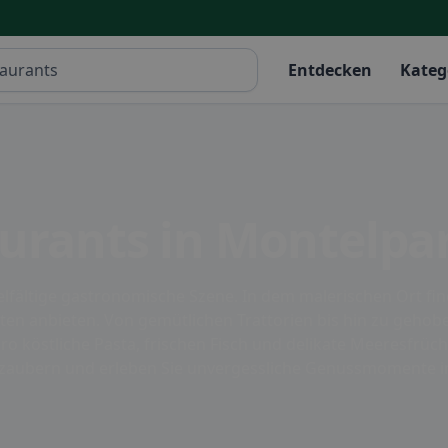
Entdecken
Kateg
aurants in Montelpa
lfältige gastronomische Szene. In dem malerischen Ort finde
äten anbieten. Von gemütlichen Trattorien bis hin zu gehob
 köstliche Pasta, frischen Fisch und delikate Meeresfrücht
verzaubern und erleben Sie unvergessliche Genussmomente 