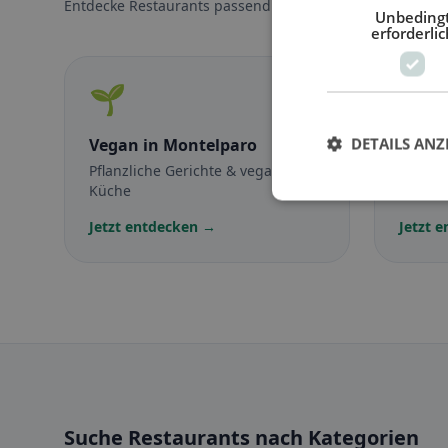
Entdecke Restaurants passend zu deiner Ernährungswei
Unbeding
erforderlic
🌱
🥕
DETAILS ANZ
Vegan
in Montelparo
Veget
Pflanzliche Gerichte & vegane
Fleisch
Küche
vegetar
Jetzt entdecken →
Jetzt 
Suche Restaurants nach Kategorien