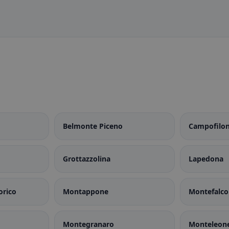
Belmonte Piceno
Campofilo
Grottazzolina
Lapedona
rico
Montappone
Montefalc
Montegranaro
Monteleon