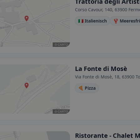
Trattoria degli Artist
Corso Cavour, 140, 63900 Fermo
🇮🇹 Italienisch
🦞 Meeresfr
La Fonte di Mosè
Via Fonte di Mosè, 18, 63900 To
🍕 Pizza
Ristorante - Chalet 