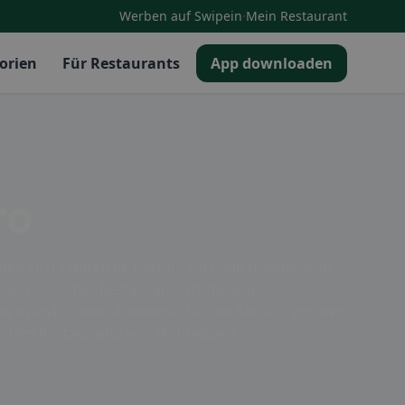
·
Werben auf Swipein
Mein Restaurant
orien
Für Restaurants
App downloaden
ro
n sich zahlreiche Restaurants, die traditionelle
enen Gourmet-Restaurants ist für jeden
e in idyllischem Ambiente. Lassen Sie sich von der
in den Restaurants von Montelparo.