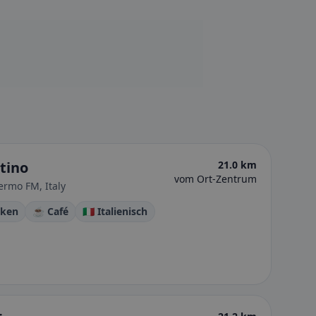
ntino
21.0 km
vom Ort-Zentrum
ermo FM, Italy
cken
☕ Café
🇮🇹 Italienisch