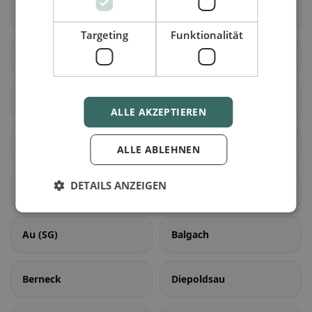
Wittenbach
Berg (SG)
Targeting
Funktionalität
Eggersriet
Goldach
Mörschwil
Rorschach
ALLE AKZEPTIEREN
Rorschacherberg
Steinach
ALLE ABLEHNEN
DETAILS ANZEIGEN
Tübach
Untereggen
Au (SG)
Balgach
Berneck
Diepoldsau