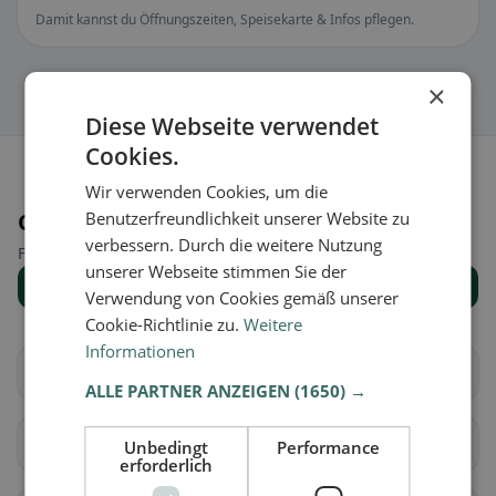
Damit kannst du Öffnungszeiten, Speisekarte & Infos pflegen.
×
Diese Webseite verwendet
Cookies.
Wir verwenden Cookies, um die
Orte in der Nähe
Benutzerfreundlichkeit unserer Website zu
verbessern. Durch die weitere Nutzung
Finde den passenden Ort für deine Restaurantsuche.
unserer Webseite stimmen Sie der
Alle Orte anzeigen
Verwendung von Cookies gemäß unserer
Cookie-Richtlinie zu.
Weitere
Informationen
Au
Häggenschwil
ALLE PARTNER ANZEIGEN
(1650) →
Muolen
Sankt Gallen
Unbedingt
Performance
erforderlich