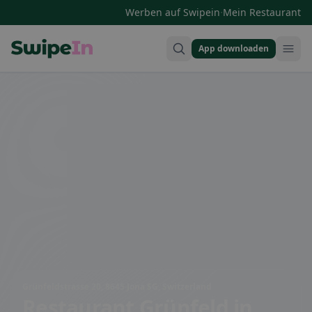
·
Werben auf Swipein
Mein Restaurant
App downloaden
Swipein Homepage
Grünfeldstrasse 20, 8645 Jona SG, Switzerland
Restaurant Grünfeld
in