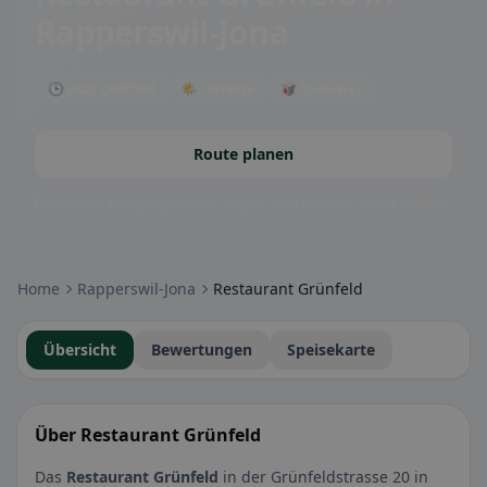
Rapperswil-Jona
🕒 Jetzt geöffnet
🌤 Terrasse
🥡 Takeaway
Route planen
Community-Badges: glutenfrei, vegan, halal & mehr – direkt sichtbar.
Home
Rapperswil-Jona
Restaurant Grünfeld
Übersicht
Bewertungen
Speisekarte
Über Restaurant Grünfeld
Das
Restaurant Grünfeld
in der Grünfeldstrasse 20 in