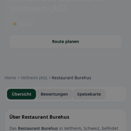
Veltheim (AG)
🌤 Terrasse
Route planen
Community-Badges: glutenfrei, vegan, halal & mehr – direkt sichtbar.
Home
Veltheim (AG)
Restaurant Burehus
Übersicht
Bewertungen
Speisekarte
Über Restaurant Burehus
Das
Restaurant Burehus
in Veltheim, Schweiz, befindet