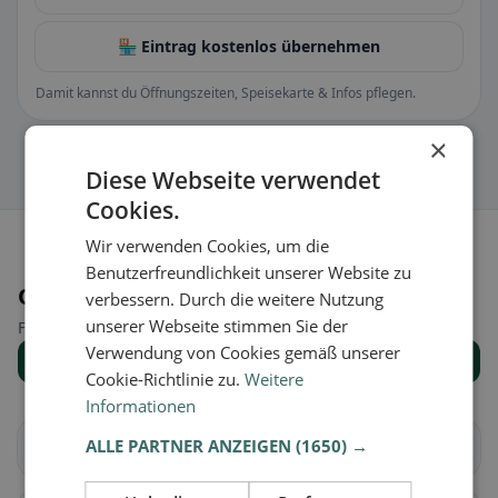
🏪 Eintrag kostenlos übernehmen
Damit kannst du Öffnungszeiten, Speisekarte & Infos pflegen.
×
Diese Webseite verwendet
Cookies.
Wir verwenden Cookies, um die
Benutzerfreundlichkeit unserer Website zu
Orte in der Nähe
verbessern. Durch die weitere Nutzung
unserer Webseite stimmen Sie der
Finde den passenden Ort für deine Restaurantsuche.
Verwendung von Cookies gemäß unserer
Alle Orte anzeigen
Cookie-Richtlinie zu.
Weitere
Informationen
ALLE PARTNER ANZEIGEN
(1650) →
Brugg
Aarau