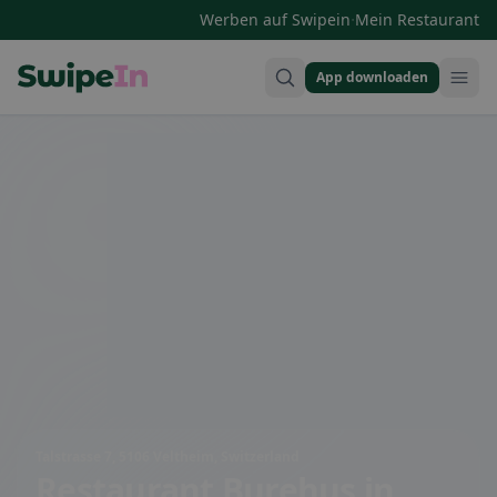
·
Werben auf Swipein
Mein Restaurant
App downloaden
Swipein Homepage
Talstrasse 7, 5106 Veltheim, Switzerland
Restaurant Burehus
in