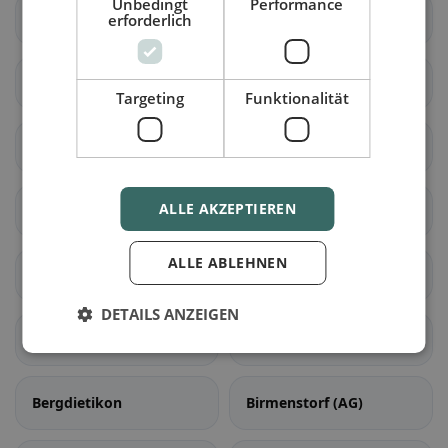
Unbedingt
Performance
Biberstein
Buchs (AG)
erforderlich
Densbüren
Erlinsbach (AG)
Targeting
Funktionalität
Gränichen
Hirschthal
ALLE AKZEPTIEREN
Küttigen
Muhen
ALLE ABLEHNEN
Oberentfelden
Suhr
DETAILS ANZEIGEN
Unterentfelden
Bellikon
Bergdietikon
Birmenstorf (AG)