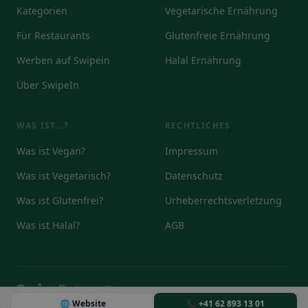
Kategorien
Vegetarische Ernährung
Für Restaurants
Glutenfreie Ernährung
Werben auf Swipein
Halal Ernährung
Über SwipeIn
WAS IST...?
RECHTLICHES
Was ist Vegan?
Impressum
Was ist Vegetarisch?
Datenschutz
Was ist Glutenfrei?
Urheberrechtsverletzung
Was ist Halal?
AGB
© 2026
DE
EN
IT
🌐 Website
📞 +41 62 893 13 01