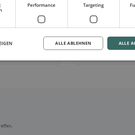
t
Performance
Targeting
Fu
h
🌾
arisch
in Suhr
Glutenfrei
in Suhr
lose Gerichte &
Glutenfreie Optionen &
ische Klassiker
Community-Tipps
EIGEN
ALLE ABLEHNEN
ALLE A
entdecken →
Jetzt entdecken →
effen.