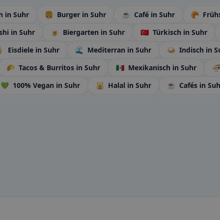
ch
in Suhr
🍔
Burger
in Suhr
☕
Café
in Suhr
🥐
Früh
shi
in Suhr
🍺
Biergarten
in Suhr
🇹🇷
Türkisch
in Suhr

Eisdiele
in Suhr
🌊
Mediterran
in Suhr
🍛
Indisch
in S
🌮
Tacos & Burritos
in Suhr
🇲🇽
Mexikanisch
in Suhr

💚
100% Vegan
in Suhr
🕌
Halal
in Suhr
☕
Cafés
in Suh