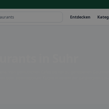
Entdecken
Kateg
urants in Suhr
-Szene. Von gemütlichen Cafés bis hin zu gehobenen Gourmet
en oder internationale Küche in einem der zahlreichen Lokal