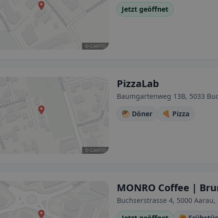
Jetzt geöffnet
PizzaLab
Baumgartenweg 13B, 5033 Buc
🥙 Döner
🍕 Pizza
MONRO Coffee | Bru
Buchserstrasse 4, 5000 Aarau,
Jetzt geöffnet
🥐 Frühstü