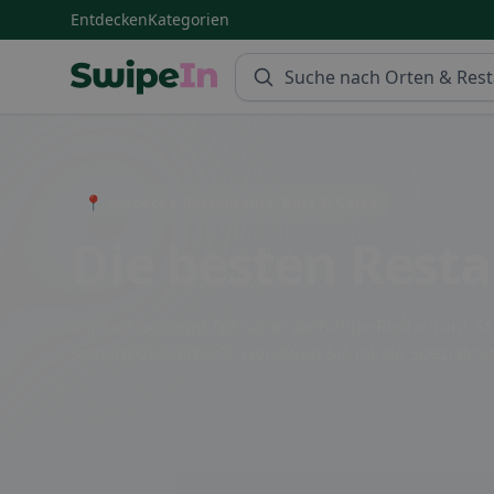
Entdecken
Kategorien
Swipein Homepage
📍 Entdecke Restaurants, Bars & Cafés
Die besten Resta
Suhr ist bekannt für seine vielfältige Restaurant
seinem Geschmack. Genießen Sie lokale Spezialität