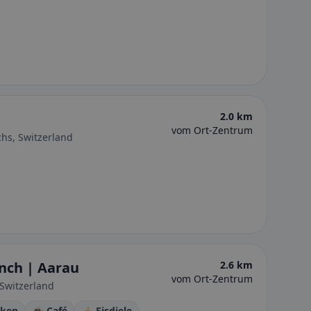
2.0 km
vom Ort-Zentrum
hs, Switzerland
nch | Aarau
2.6 km
vom Ort-Zentrum
 Switzerland
cken
☕ Café
🍦 Eisdiele