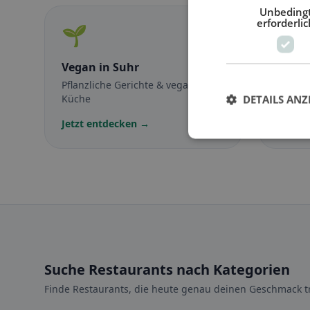
Unbeding
erforderlic
🌱
🥕
Vegan
in Suhr
Veget
Pflanzliche Gerichte & vegane
Fleisch
Küche
vegetar
DETAILS ANZ
Jetzt entdecken →
Jetzt 
Suche Restaurants nach Kategorien
Finde Restaurants, die heute genau deinen Geschmack tr