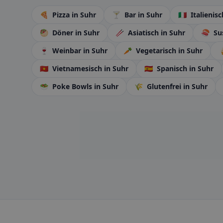
🍕
Pizza
in Suhr
🍸
Bar
in Suhr
🇮🇹
Italienis
🥙
Döner
in Suhr
🥢
Asiatisch
in Suhr
🍣
Su
🍷
Weinbar
in Suhr
🥕
Vegetarisch
in Suhr

🇻🇳
Vietnamesisch
in Suhr
🇪🇸
Spanisch
in Suhr
🥗
Poke Bowls
in Suhr
🌾
Glutenfrei
in Suhr