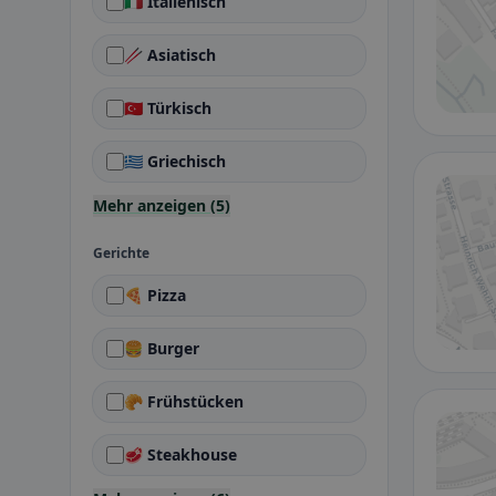
🇮🇹 Italienisch
🥢 Asiatisch
🇹🇷 Türkisch
🇬🇷 Griechisch
Mehr anzeigen (5)
Gerichte
🍕 Pizza
🍔 Burger
🥐 Frühstücken
🥩 Steakhouse