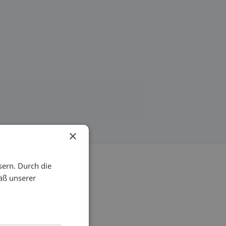
×
sern. Durch die
äß unserer