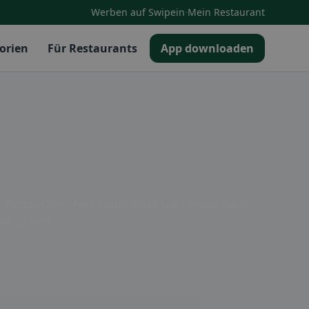
·
Werben auf Swipein
Mein Restaurant
orien
Für Restaurants
App downloaden
-Restaurants, hier findet jeder Gast etwas nach
e in Suhr.