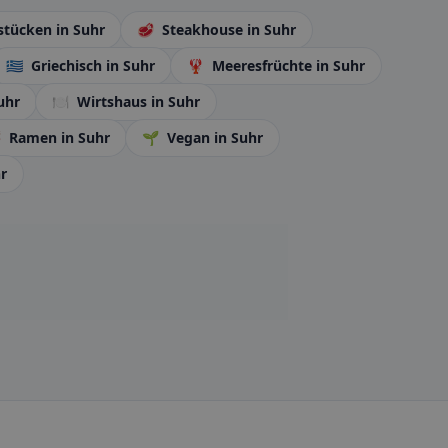
stücken
in Suhr
🥩
Steakhouse
in Suhr
🇬🇷
Griechisch
in Suhr
🦞
Meeresfrüchte
in Suhr
uhr
🍽️
Wirtshaus
in Suhr

Ramen
in Suhr
🌱
Vegan
in Suhr
r