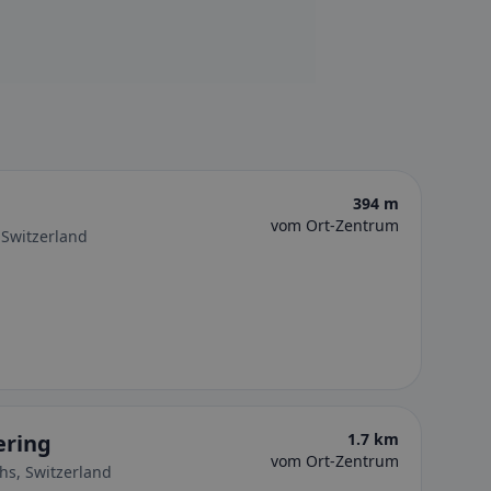
394 m
vom Ort-Zentrum
 Switzerland
ering
1.7 km
vom Ort-Zentrum
hs, Switzerland