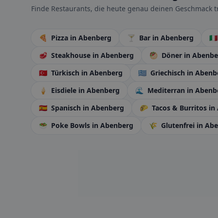
Finde Restaurants, die heute genau deinen Geschmack tr
🍕
Pizza
in Abenberg
🍸
Bar
in Abenberg
🇮
🥩
Steakhouse
in Abenberg
🥙
Döner
in Abenbe
🇹🇷
Türkisch
in Abenberg
🇬🇷
Griechisch
in Abenb
🍦
Eisdiele
in Abenberg
🌊
Mediterran
in Abenb
🇪🇸
Spanisch
in Abenberg
🌮
Tacos & Burritos
in
🥗
Poke Bowls
in Abenberg
🌾
Glutenfrei
in Ab