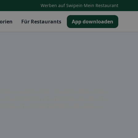
·
Werben auf Swipein
Mein Restaurant
orien
Für Restaurants
App downloaden
nbieten. Genießen Sie in einem der Restaurants
er Suche nach einem romantischen Abendessen zu
e die kulinarischen Highlights des Ortes und