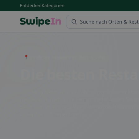
Entdecken
Kategorien
Swipein Homepage
📍 Entdecke Restaurants, Bars & Cafés
Die besten Rest
Abenberg bietet eine Vielzahl an gemütlichen Rest
traditionelle fränkische Gerichte oder lassen Sie
zweit oder einem geselligen Abend mit Freunden si
lassen Sie sich verwöhnen.