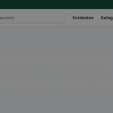
Entdecken
Kateg
aurants in Abenberg
aurants, die sowohl lokale als auch internationale Küche a
 sich von exotischen Aromen verzaubern. Egal ob Sie auf d
nd, in Abenberg werden Sie garantiert fündig. Entdecken Si