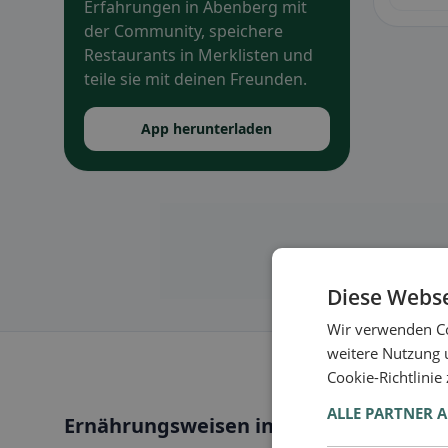
Erfahrungen in Abenberg mit
der Community, speichere
Restaurants in Merklisten und
teile sie mit deinen Freunden.
App herunterladen
Diese Webse
Wir verwenden Co
weitere Nutzung 
Cookie-Richtlinie
ALLE PARTNER 
Ernährungsweisen in Abenberg