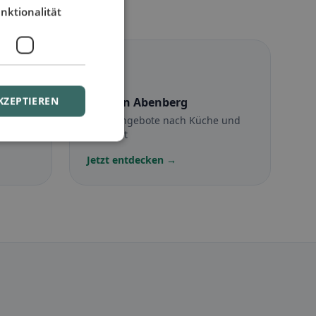
nktionalität
☪️
KZEPTIEREN
Halal
in Abenberg
Halal-Angebote nach Küche und
Standort
Jetzt entdecken →