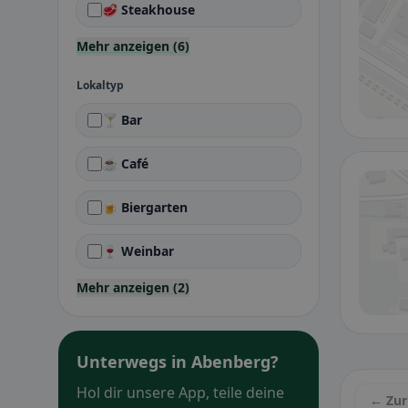
🥩 Steakhouse
Mehr anzeigen (6)
Lokaltyp
🍸 Bar
☕ Café
🍺 Biergarten
🍷 Weinbar
Mehr anzeigen (2)
Unterwegs in Abenberg?
Hol dir unsere App, teile deine
← Zur