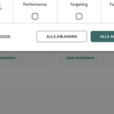
se.
t
Performance
Targeting
Fu
h
🌾
EIGEN
ALLE ABLEHNEN
ALLE A
arisch
in Abenberg
Glutenfrei
in Abenberg
lose Gerichte &
Glutenfreie Optionen &
ische Klassiker
Community-Tipps
entdecken →
Jetzt entdecken →