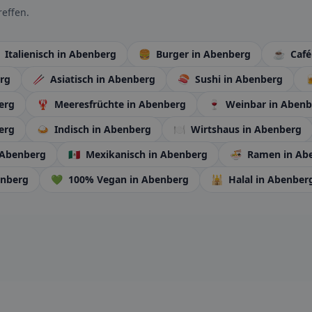
effen.

Italienisch
in Abenberg
🍔
Burger
in Abenberg
☕
Caf
rg
🥢
Asiatisch
in Abenberg
🍣
Sushi
in Abenberg

erg
🦞
Meeresfrüchte
in Abenberg
🍷
Weinbar
in Abenb
erg
🍛
Indisch
in Abenberg
🍽️
Wirtshaus
in Abenberg
 Abenberg
🇲🇽
Mexikanisch
in Abenberg
🍜
Ramen
in Ab
enberg
💚
100% Vegan
in Abenberg
🕌
Halal
in Abenber