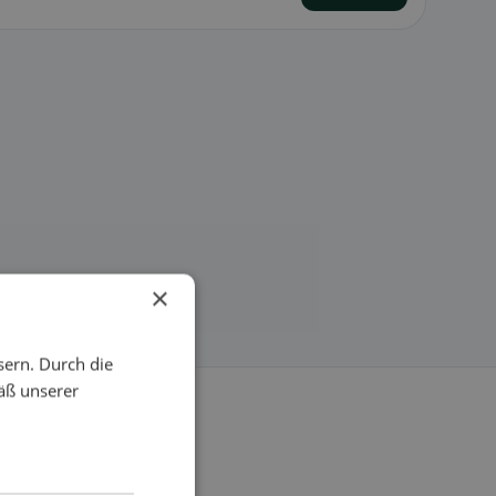
×
sern. Durch die
äß unserer