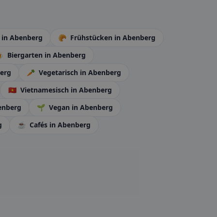
é
in Abenberg
🥐
Frühstücken
in Abenberg

Biergarten
in Abenberg
erg
🥕
Vegetarisch
in Abenberg
🇻🇳
Vietnamesisch
in Abenberg
enberg
🌱
Vegan
in Abenberg
g
☕
Cafés
in Abenberg