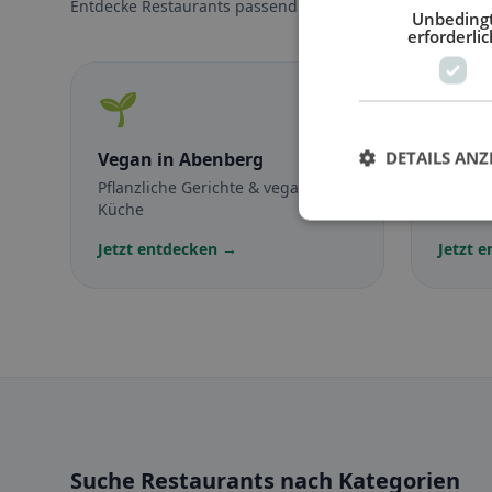
Entdecke Restaurants passend zu deiner Ernährungswei
Unbeding
erforderlic
🌱
🥕
DETAILS ANZ
Vegan
in Abenberg
Veget
Pflanzliche Gerichte & vegane
Fleisch
Küche
vegetar
Jetzt entdecken →
Jetzt 
Suche Restaurants nach Kategorien