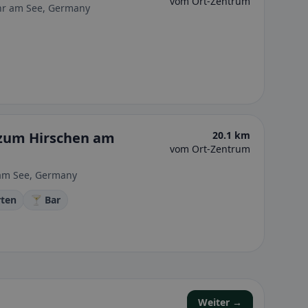
vom Ort-Zentrum
r am See, Germany
 zum Hirschen am
20.1 km
vom Ort-Zentrum
 am See, Germany
rten
🍸 Bar
Weiter →