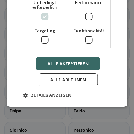
Unbedingt
Performance
erforderlich
Cadenazzo
Isone
Targeting
Funktionalität
Lumino
Sant'Antonino
Acquarossa
Blenio
ALLE AKZEPTIEREN
Serravalle
Airolo
ALLE ABLEHNEN
Bedretto
Bodio
DETAILS ANZEIGEN
Dalpe
Faido
Giornico
Personico