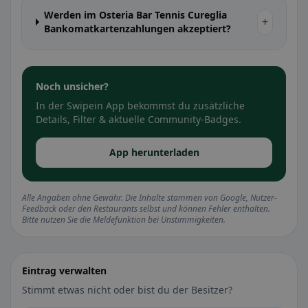
Werden im Osteria Bar Tennis Cureglia
+
Bankomatkartenzahlungen akzeptiert?
Noch unsicher?
In der Swipein App bekommst du zusätzliche
Details, Filter & aktuelle Community-Badges.
App herunterladen
Alle Angaben ohne Gewähr. Die Inhalte stammen von Google, Nutzer-
Feedback oder den Restaurants selbst und können Fehler enthalten.
Bitte nutzen Sie die Meldefunktion bei Unstimmigkeiten.
Eintrag verwalten
Stimmt etwas nicht oder bist du der Besitzer?