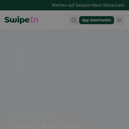
·
Werben auf Swipein
Mein Restaurant
App downloaden
Swipein Homepage
Via Grotti 1, 6944 Cureglia, Switzerland
Osteria Bar Tennis