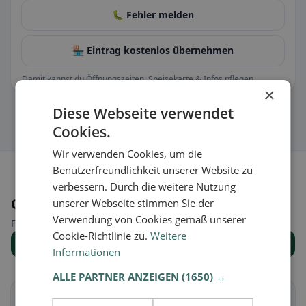
🐛 Fehler melden
🏪 Eintrag kostenlos übernehmen
Damit kannst du Öffnungszeiten, Speisekarte & Infos pflegen.
×
Diese Webseite verwendet
Cookies.
Wir verwenden Cookies, um die
Benutzerfreundlichkeit unserer Website zu
verbessern. Durch die weitere Nutzung
Orte in der Nähe
unserer Webseite stimmen Sie der
Verwendung von Cookies gemäß unserer
Finde den passenden Ort für deine Restaurantsuche.
Cookie-Richtlinie zu.
Weitere
Alle Orte anzeigen
Informationen
ALLE PARTNER ANZEIGEN
(1650) →
Arbedo-Castione
Bellinzona