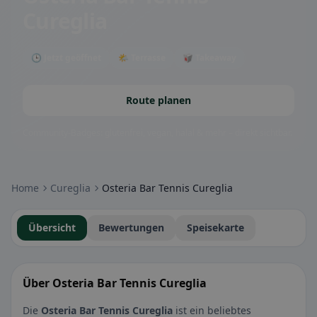
Cureglia
🕒 Jetzt geöffnet
🌤 Terrasse
🥡 Takeaway
Route planen
Community-Badges: glutenfrei, vegan, halal & mehr – direkt sichtbar.
Home
Cureglia
Osteria Bar Tennis Cureglia
Übersicht
Bewertungen
Speisekarte
Über Osteria Bar Tennis Cureglia
Die
Osteria Bar Tennis Cureglia
ist ein beliebtes