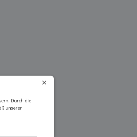
×
sern. Durch die
äß unserer