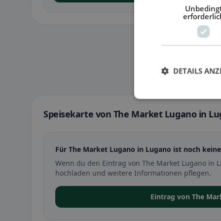
Unbeding
erforderlic
DETAILS ANZ
Speisekarte von The Market Lugano in L
Für The Market Lugano in Lugano ist noch keine
Wenn du den Eintrag von The Market Lugano in L
hochladen und weitere Informationen pflegen.
Eintrag von The Ma