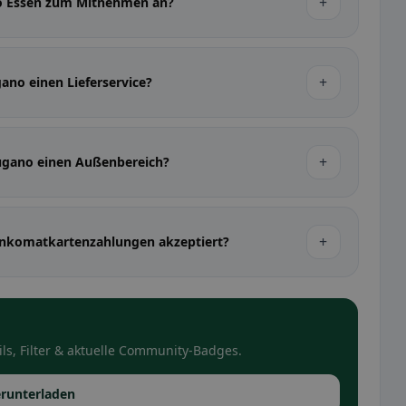
+
no Essen zum Mitnehmen an?
+
ano einen Lieferservice?
+
Lugano einen Außenbereich?
+
nkomatkartenzahlungen akzeptiert?
ls, Filter & aktuelle Community-Badges.
runterladen