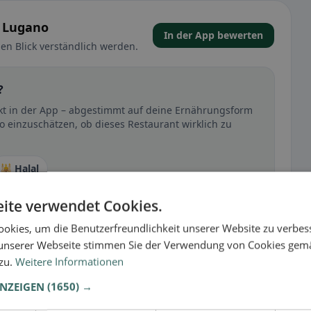
 Lugano
In der App bewerten
en Blick verständlich werden.
?
ekt in der App – abgestimmt auf deine Ernährungsform
o einzuschätzen, ob dieses Restaurant wirklich zu
🕌 Halal
ite verwendet Cookies.
okies, um die Benutzerfreundlichkeit unserer Website zu verbes
t
unserer Webseite stimmen Sie der Verwendung von Cookies gem
– besonders bei glutenfrei, vegan, vegetarisch oder
 zu.
Weitere Informationen
ANZEIGEN
(1650) →