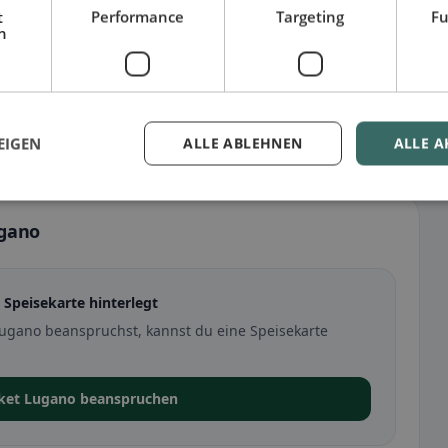
t
Performance
Targeting
Fu
h
EIGEN
ALLE ABLEHNEN
ALLE A
ugano
 Speisekarte hinterlegt
ugano beanspruchst, kannst du eine Speisekarte
rket Lugano beanspruchen