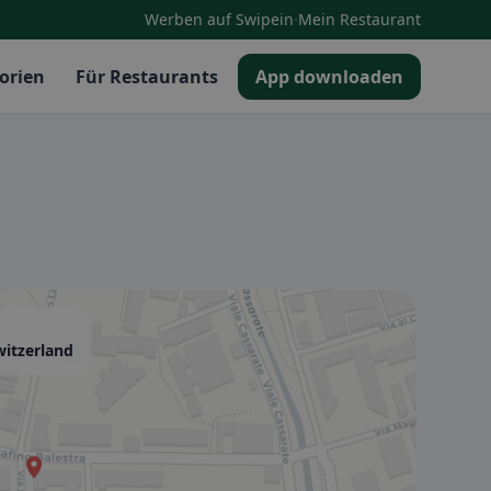
·
Werben auf Swipein
Mein Restaurant
orien
Für Restaurants
App downloaden
witzerland