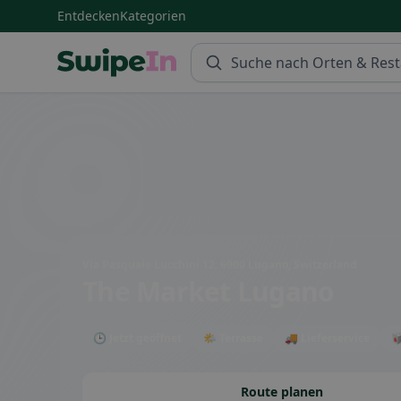
Entdecken
Kategorien
Swipein Homepage
Via Pasquale Lucchini 12, 6900 Lugano, Switzerland
The Market Lugano
🕒 Jetzt geöffnet
🌤 Terrasse
🚚 Lieferservice

Route planen