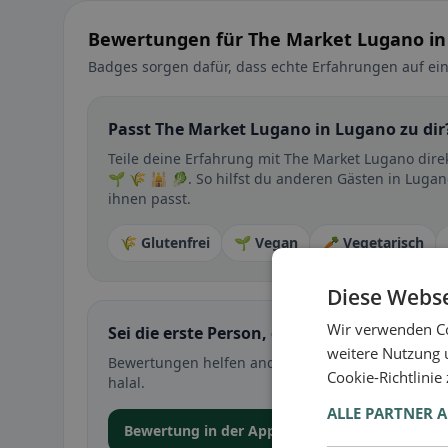
Bewertungen für The Market Lugano in
Badges sorgen dafür, dass echte Erfahrungen auf ein
Passt The Market Lugano in Lugano zu dir
Teile deine Erfahrung mit The Market Lugano dir
🌱 🌾 🕌 🥬. So hilfst du anderen Gästen in Lugan
ihnen passt.
🌾 Glutenfrei
🌱 Vegan
🥕 Vegetarisch
Diese Webse
Wir verwenden Co
Sei die erste Person, die ihre Erfahrung teil
weitere Nutzung 
Bewertungen helfen anderen bei der Entscheidung 
Cookie-Richtlinie
halal.
ALLE PARTNER 
Bewertung in der App abgeben