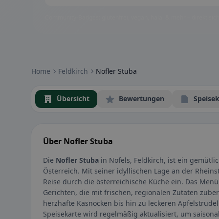
Community-Badges: glutenfrei, vegan, halal & mehr – direkt sich
Home
Feldkirch
Nofler Stuba
Übersicht
Bewertungen
Speisek
Über Nofler Stuba
Die
Nofler Stuba
in Nofels, Feldkirch, ist ein gemütl
Österreich. Mit seiner idyllischen Lage an der Rheins
Reise durch die österreichische Küche ein. Das Men
Gerichten, die mit frischen, regionalen Zutaten zube
herzhafte Kasnocken bis hin zu leckeren Apfelstrudel
Speisekarte wird regelmäßig aktualisiert, um saison