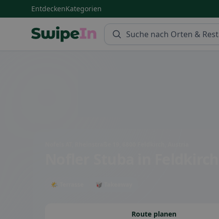
Entdecken
Kategorien
Swipein Homepage
Nofels AT, Rheinstraße 19, 6800 Feldkirch, Austria
Nofler Stuba
in Feldkirch
🌤 Terrasse
🥡 Takeaway
Route planen