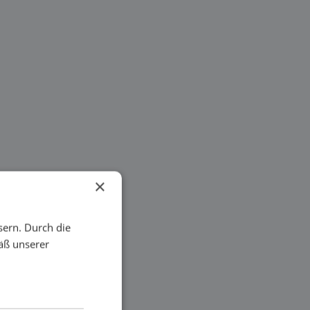
×
sern. Durch die
äß unserer