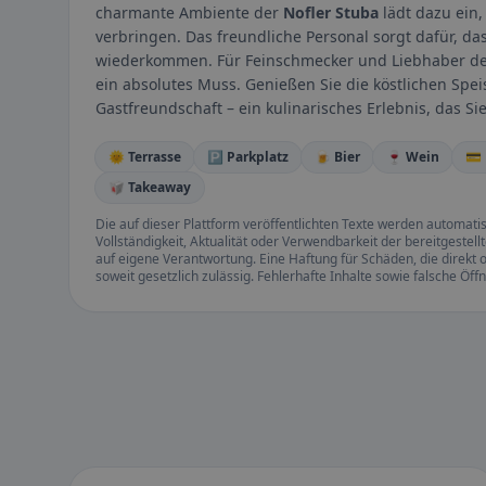
charmante Ambiente der
Nofler Stuba
lädt dazu ein
verbringen. Das freundliche Personal sorgt dafür, da
wiederkommen. Für Feinschmecker und Liebhaber der
ein absolutes Muss. Genießen Sie die köstlichen Spe
Gastfreundschaft – ein kulinarisches Erlebnis, das Sie
🌞 Terrasse
🅿️ Parkplatz
🍺 Bier
🍷 Wein
💳
🥡 Takeaway
Die auf dieser Plattform veröffentlichten Texte werden automatisie
Vollständigkeit, Aktualität oder Verwendbarkeit der bereitgeste
auf eigene Verantwortung. Eine Haftung für Schäden, die direkt o
soweit gesetzlich zulässig. Fehlerhafte Inhalte sowie falsche Ö