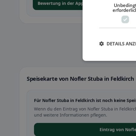
Bewertung in der App abgeben
Unbeding
erforderlic
DETAILS ANZ
Speisekarte von Nofler Stuba in Feldkirch
Für Nofler Stuba in Feldkirch ist noch keine Spei
Wenn du den Eintrag von Nofler Stuba in Feldkir
und weitere Informationen pflegen.
Eintrag von Nofl