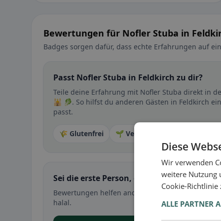
Bewertungen für Nofler Stuba in Feldki
Badges sorgen dafür, dass echte Erfahrungen auf ein
Passt Nofler Stuba in Feldkirch zu dir?
Teile deine Erfahrung mit Nofler Stuba direkt in
🕌 🥬. So hilfst du anderen Gästen in Feldkirch ei
passt.
🌾 Glutenfrei
🌱 Vegan
🥕 Vegetarisch
Diese Webse
Wir verwenden Co
weitere Nutzung 
Sei die erste Person, die ihre Erfahrung teil
Cookie-Richtlinie
Bewertungen helfen anderen bei der Entscheidung 
halal.
ALLE PARTNER 