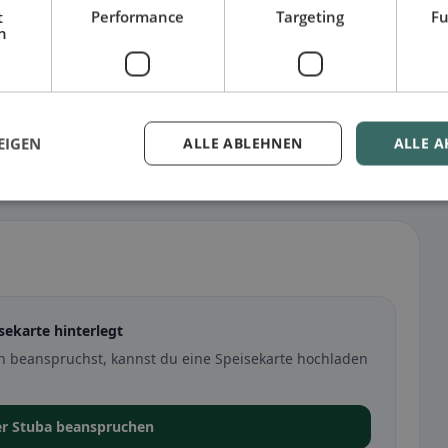
t
Performance
Targeting
Fu
h
EIGEN
ALLE ABLEHNEN
ALLE A
sekarte hinterlegt
ch beanspruchst, kannst du eine Speisekarte hochladen
er Stuba beanspruchen