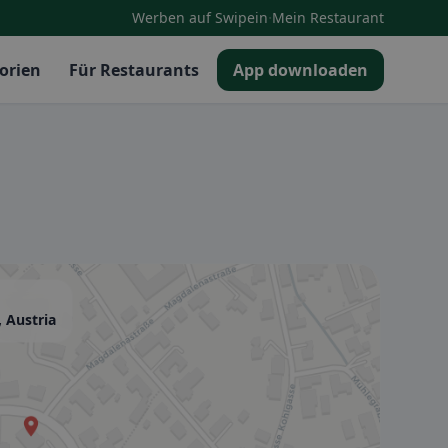
·
Werben auf Swipein
Mein Restaurant
orien
Für Restaurants
App downloaden
, Austria