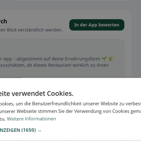
rch
In der App bewerten
en Blick verständlich werden.
 der App – abgestimmt auf deine Ernährungsform 🌱 🌾
nzuschätzen, ob dieses Restaurant wirklich zu ihnen
🕌 Halal
ite verwendet Cookies.
okies, um die Benutzerfreundlichkeit unserer Website zu verbes
unserer Webseite stimmen Sie der Verwendung von Cookies gem
t
 zu.
Weitere Informationen
– besonders bei glutenfrei, vegan, vegetarisch oder
ANZEIGEN
(1650) →