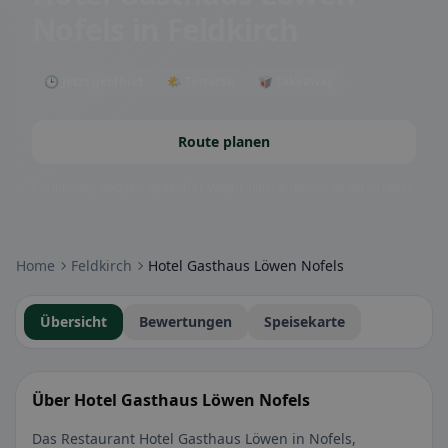
Nofels
in Feldkirch
🕒 Jetzt geöffnet
🌤 Terrasse
🥡 Takeaway
Route planen
Community-Badges: glutenfrei, vegan, halal & mehr – direkt sichtbar.
Home
Feldkirch
Hotel Gasthaus Löwen Nofels
Übersicht
Bewertungen
Speisekarte
Über Hotel Gasthaus Löwen Nofels
Das Restaurant Hotel Gasthaus Löwen in Nofels,