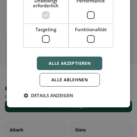
Unbedingt
Performance
🐛 Fehler melden
erforderlich
🏪 Eintrag kostenlos übernehmen
Targeting
Funktionalität
Damit kannst du Öffnungszeiten, Speisekarte & Infos pflegen.
ALLE AKZEPTIEREN
ALLE ABLEHNEN
Orte in der Nähe
DETAILS ANZEIGEN
Finde den passenden Ort für deine Restaurantsuche.
Alle Orte anzeigen
Altach
Düns