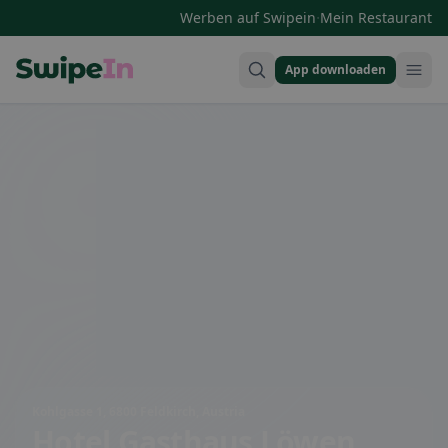
·
Werben auf Swipein
Mein Restaurant
App downloaden
Swipein Homepage
Kohlgasse 1, 6800 Feldkirch, Austria
Hotel Gasthaus Löwen