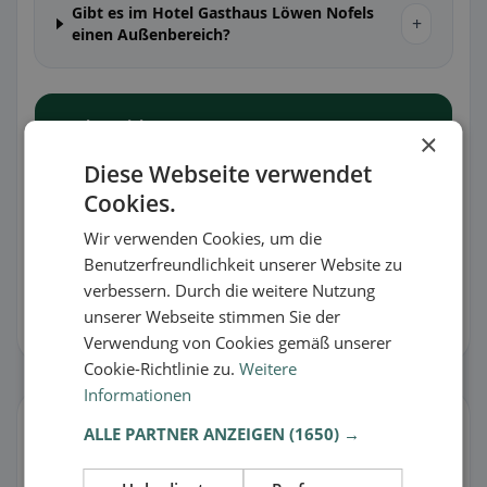
Gibt es im Hotel Gasthaus Löwen Nofels
+
einen Außenbereich?
Noch unsicher?
×
In der Swipein App bekommst du zusätzliche
Diese Webseite verwendet
Details, Filter & aktuelle Community-Badges.
Cookies.
App herunterladen
Wir verwenden Cookies, um die
Benutzerfreundlichkeit unserer Website zu
verbessern. Durch die weitere Nutzung
Alle Angaben ohne Gewähr. Die Inhalte stammen von Google, Nutzer-
unserer Webseite stimmen Sie der
Feedback oder den Restaurants selbst und können Fehler enthalten.
Bitte nutzen Sie die Meldefunktion bei Unstimmigkeiten.
Verwendung von Cookies gemäß unserer
Cookie-Richtlinie zu.
Weitere
Informationen
Eintrag verwalten
ALLE PARTNER ANZEIGEN
(1650) →
Stimmt etwas nicht oder bist du der Besitzer?