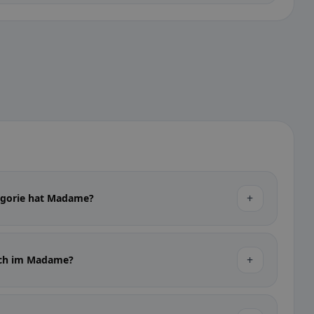
+
egorie hat Madame?
+
nch im Madame?