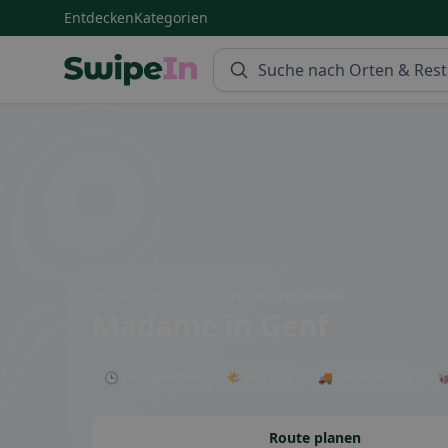
Entdecken
Kategorien
Swipein Homepage
Bd Carl-Vogt 80, 1205 Genève, Switzerland
Madame
in Genf
🕒 Jetzt geöffnet
🌤 Terrasse
🚚 Lieferservice

Route planen