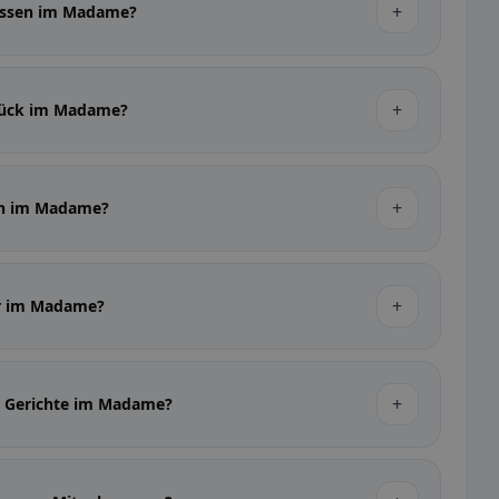
+
gessen im Madame?
+
stück im Madame?
+
in im Madame?
+
er im Madame?
+
he Gerichte im Madame?