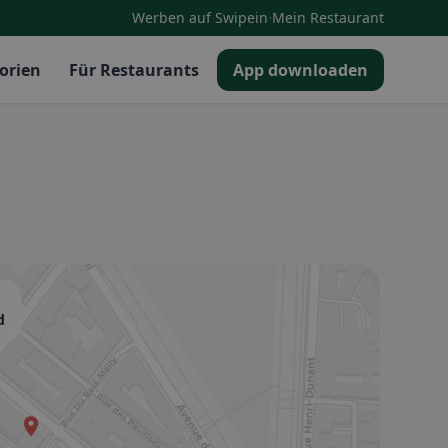
·
Werben auf Swipein
Mein Restaurant
orien
Für Restaurants
App downloaden
d