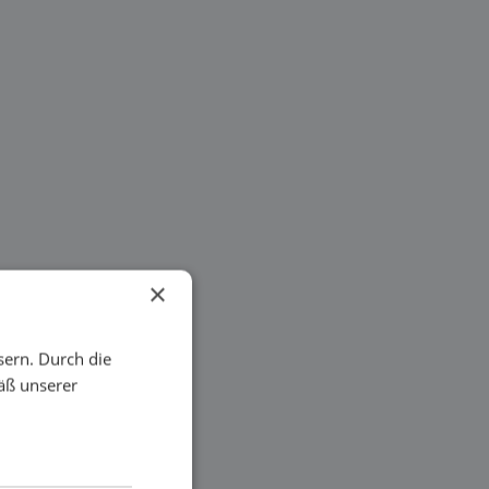
×
sern. Durch die
äß unserer