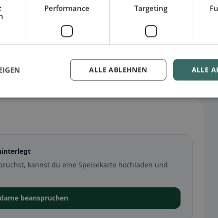
t
Performance
Targeting
Fu
h
EIGEN
ALLE ABLEHNEN
ALLE A
interlegt
ruchst, kannst du eine Speisekarte hochladen und
adame beanspruchen