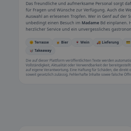
Das freundliche und aufmerksame Personal sorgt dafür
für Fragen und Wünsche zur Verfügung. Auch die Wei
Auswahl an erlesenen Tropfen. Wer in Genf auf der Su
unbedingt einen Besuch im
Madame
Bd einplanen. H
herzlicher Service und ein unvergessliches gastrono
🌞 Terrasse
🍺 Bier
🍷 Wein
🚚 Lieferung
💳
🥡 Takeaway
Die auf dieser Plattform veröffentlichten Texte werden automatisie
Vollständigkeit, Aktualität oder Verwendbarkeit der bereitgeste
auf eigene Verantwortung. Eine Haftung für Schäden, die direkt o
soweit gesetzlich zulässig. Fehlerhafte Inhalte sowie falsche Ö