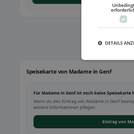
Unbeding
erforderlic
DETAILS ANZ
Speisekarte von Madame in Genf
Für Madame in Genf ist noch keine Speisekarte h
Wenn du den Eintrag von Madame in Genf beansp
weitere Informationen pflegen.
Eintrag von M