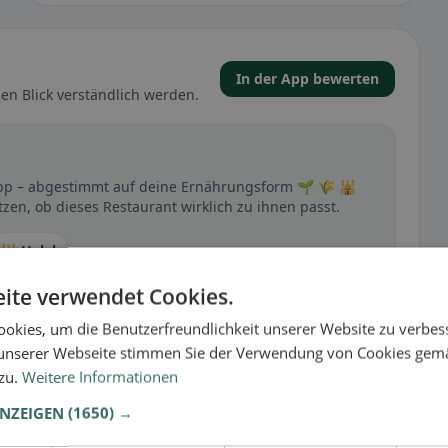
In der App bewerten
en Blick verständlich werden.
App – abgestimmt auf deine Ernährungsform 🌱 🌾 🕌
zen, ob dieses Restaurant wirklich zu ihnen passt.
🕌 Halal
ite verwendet Cookies.
okies, um die Benutzerfreundlichkeit unserer Website zu verbes
t
unserer Webseite stimmen Sie der Verwendung von Cookies gem
– besonders bei glutenfrei, vegan, vegetarisch oder
 zu.
Weitere Informationen
ANZEIGEN
(1650) →