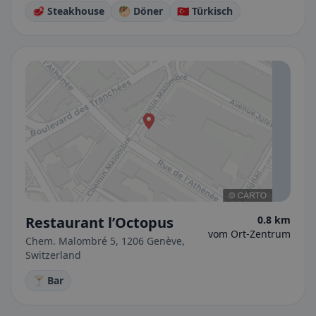
🥩 Steakhouse
🥙 Döner
🇹🇷 Türkisch
Restaurant l’Octopus
0.8 km
vom Ort-Zentrum
Chem. Malombré 5, 1206 Genève,
Switzerland
🍸 Bar