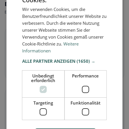
Ernährungsweisen in Genf
Wir verwenden Cookies, um die
Entdecke Restaurants passend zu deiner Ernährungsweise.
Benutzerfreundlichkeit unserer Website zu
verbessern. Durch die weitere Nutzung
unserer Webseite stimmen Sie der
🌱
Verwendung von Cookies gemäß unserer
Cookie-Richtlinie zu.
Weitere
Informationen
Vegan
in Genf
Pflanzliche Gerichte & vegane Küche
ALLE PARTNER ANZEIGEN
(1650) →
Jetzt entdecken →
Unbedingt
Performance
erforderlich
🥕
Targeting
Funktionalität
Vegetarisch
in Genf
Fleischlose Gerichte & vegetarische Klassiker