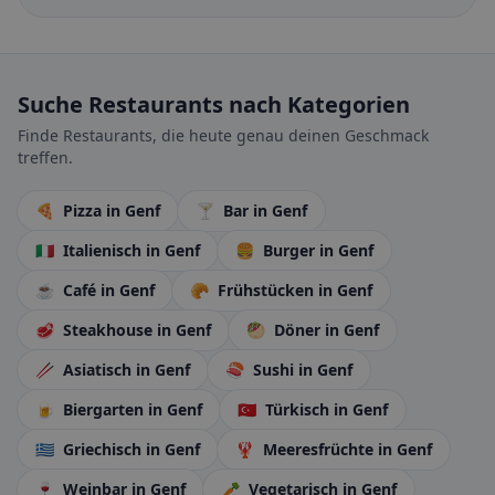
Suche Restaurants nach Kategorien
Finde Restaurants, die heute genau deinen Geschmack
treffen.
🍕
Pizza
in Genf
🍸
Bar
in Genf
🇮🇹
Italienisch
in Genf
🍔
Burger
in Genf
☕
Café
in Genf
🥐
Frühstücken
in Genf
🥩
Steakhouse
in Genf
🥙
Döner
in Genf
🥢
Asiatisch
in Genf
🍣
Sushi
in Genf
🍺
Biergarten
in Genf
🇹🇷
Türkisch
in Genf
🇬🇷
Griechisch
in Genf
🦞
Meeresfrüchte
in Genf
🍷
Weinbar
in Genf
🥕
Vegetarisch
in Genf