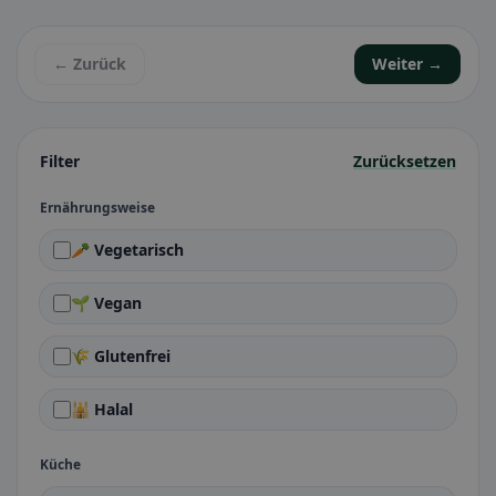
← Zurück
Weiter →
Filter
Zurücksetzen
Ernährungsweise
🥕 Vegetarisch
🌱 Vegan
🌾 Glutenfrei
🕌 Halal
Küche