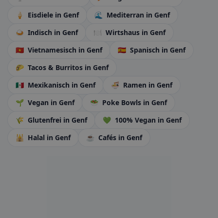
🍦
Eisdiele
in Genf
🌊
Mediterran
in Genf
🍛
Indisch
in Genf
🍽️
Wirtshaus
in Genf
🇻🇳
Vietnamesisch
in Genf
🇪🇸
Spanisch
in Genf
🌮
Tacos & Burritos
in Genf
🇲🇽
Mexikanisch
in Genf
🍜
Ramen
in Genf
🌱
Vegan
in Genf
🥗
Poke Bowls
in Genf
🌾
Glutenfrei
in Genf
💚
100% Vegan
in Genf
🕌
Halal
in Genf
☕
Cafés
in Genf