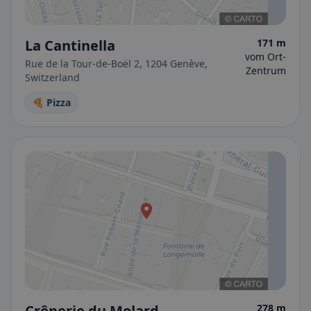
La Cantinella
171 m
vom Ort-
Rue de la Tour-de-Boël 2, 1204 Genève,
Zentrum
Switzerland
🍕 Pizza
Crêperie du Molard
278 m