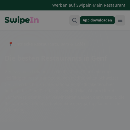
·
Werben auf Swipein
Mein Restaurant
App downloaden
Swipein Homepage
📍 Entdecke Restaurants, Bars & Cafés
Die besten Restaurants in Genf
Genève, auch bekannt als Genf, ist eine Stadt mit einer
vielfältigen Restaurantszene. Von traditionellen Schweizer
Gerichten bis hin zu internationalen Köstlichkeiten, hier
findet jeder Genießer das passende Lokal. Ob am Ufer des
Genfersees oder in den verwinkelten Gassen der Altstadt, die
Restaurants in Genève bieten eine einzigartige kulinarische
Erfahrung.