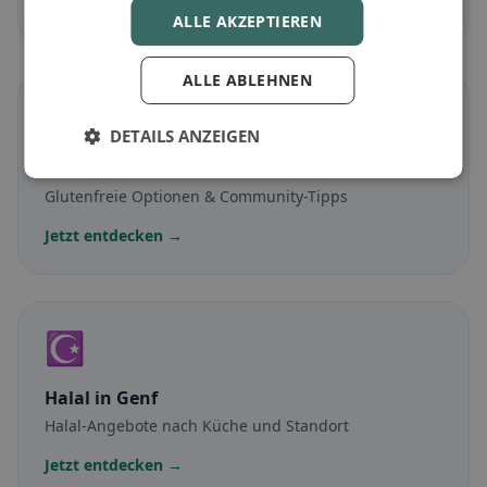
Jetzt entdecken →
ALLE AKZEPTIEREN
ALLE ABLEHNEN
🌾
DETAILS ANZEIGEN
Glutenfrei
in Genf
Glutenfreie Optionen & Community-Tipps
Jetzt entdecken →
☪️
Halal
in Genf
Halal-Angebote nach Küche und Standort
Jetzt entdecken →