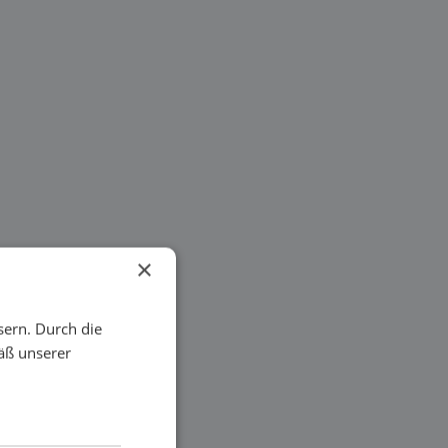
×
sern. Durch die
äß unserer