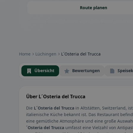
Route planen
Community-Badges: glutenfrei, vegan, halal & mehr – direkt sich
Home
Lüchingen
L´Osteria del Trucca
Übersicht
Bewertungen
Speisek
Über L´Osteria del Trucca
Die
L´Osteria del Trucca
in Altstätten, Switzerland, is
italienische Küche bekannt ist. Das Restaurant befin
eine gemütliche Atmosphäre und eine große Auswahl 
´Osteria del Trucca
umfasst eine Vielzahl von Antipast