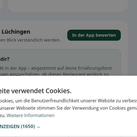
n Lüchingen
In der App bewerten
en Blick verständlich werden.
dir?
rekt in der App – abgestimmt auf deine Ernährungsform
ngen einzuschätzen, ob dieses Restaurant wirklich zu
ite verwendet Cookies.
🕌 Halal
okies, um die Benutzerfreundlichkeit unserer Website zu verbes
unserer Webseite stimmen Sie der Verwendung von Cookies gem
 zu.
Weitere Informationen
t
ANZEIGEN
(1650) →
– besonders bei glutenfrei, vegan, vegetarisch oder