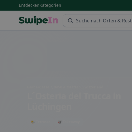
Entdecken
Kategorien
Swipein Homepage
Gerbergasse 7, 9450 Altstätten, Switzerland
L´Osteria del Trucca
in
Lüchingen
🌤 Terrasse
🥡 Takeaway