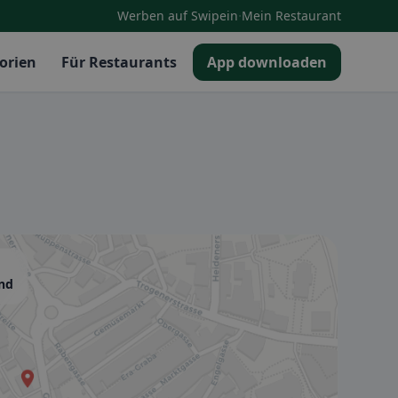
·
Werben auf Swipein
Mein Restaurant
orien
Für Restaurants
App downloaden
and