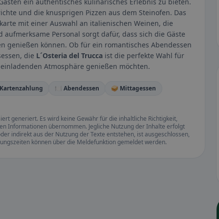
Gästen ein authentisches kulinarisches Erlebnis zu bieten.
chte und die knusprigen Pizzen aus dem Steinofen. Das
karte mit einer Auswahl an italienischen Weinen, die
d aufmerksame Personal sorgt dafür, dass sich die Gäste
en genießen können. Ob für ein romantisches Abendessen
sessen, die
L´Osteria del Trucca
ist die perfekte Wahl für
und einladenden Atmosphäre genießen möchten.
 Kartenzahlung
🍽️ Abendessen
🥪 Mittagessen
rt generiert. Es wird keine Gewähr für die inhaltliche Richtigkeit,
llten Informationen übernommen. Jegliche Nutzung der Inhalte erfolgt
der indirekt aus der Nutzung der Texte entstehen, ist ausgeschlossen,
ffnungszeiten können über die Meldefunktion gemeldet werden.