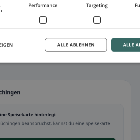
t
Performance
Targeting
Fu
h
EIGEN
ALLE ABLEHNEN
ALLE A
üchingen
eine Speisekarte hinterlegt
 Lüchingen beanspruchst, kannst du eine Speisekarte