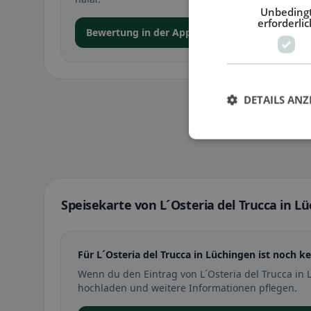
Unbeding
erforderlic
Bewertung in der App abgeben
DETAILS ANZ
Speisekarte von L´Osteria del Trucca in L
Für L´Osteria del Trucca in Lüchingen ist noch k
Wenn du den Eintrag von L´Osteria del Trucca in
hochladen und weitere Informationen pflegen.