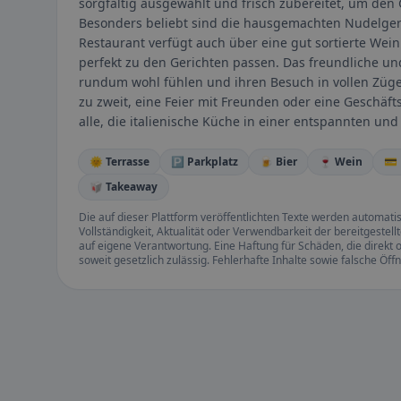
sorgfältig ausgewählt und frisch zubereitet, um den 
Besonders beliebt sind die hausgemachten Nudelgeri
Restaurant verfügt auch über eine gut sortierte Wein
perfekt zu den Gerichten passen. Das freundliche un
rundum wohl fühlen und ihren Besuch in vollen Züg
zu zweit, eine Feier mit Freunden oder eine Geschäft
alle, die italienische Küche in einer entspannten 
🌞 Terrasse
🅿️ Parkplatz
🍺 Bier
🍷 Wein
💳
🥡 Takeaway
Die auf dieser Plattform veröffentlichten Texte werden automatisie
Vollständigkeit, Aktualität oder Verwendbarkeit der bereitgeste
auf eigene Verantwortung. Eine Haftung für Schäden, die direkt o
soweit gesetzlich zulässig. Fehlerhafte Inhalte sowie falsche Ö