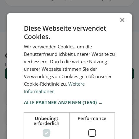
×
Diese Webseite verwendet
Cookies.
Wir verwenden Cookies, um die
Benutzerfreundlichkeit unserer Website zu
Orte in der Nähe
verbessern. Durch die weitere Nutzung
Finde den passenden Ort für deine Restaurantsuche.
unserer Webseite stimmen Sie der
Alle Orte anzeigen
Verwendung von Cookies gemäß unserer
Cookie-Richtlinie zu.
Weitere
Informationen
Aarberg
Bargen (BE)
ALLE PARTNER ANZEIGEN
(1650) →
Grossaffoltern
Kallnach
Unbedingt
Performance
erforderlich
Kappelen
Lyss