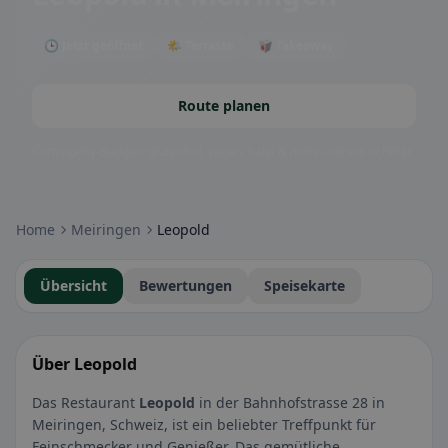
🕒 Jetzt geöffnet
🌤 Terrasse
🥡 Takeaway
Route planen
Community-Badges: glutenfrei, vegan, halal & mehr – direkt sichtbar.
Home
Meiringen
Leopold
Übersicht
Bewertungen
Speisekarte
Über Leopold
Das Restaurant
Leopold
in der Bahnhofstrasse 28 in
Meiringen, Schweiz, ist ein beliebter Treffpunkt für
Feinschmecker und Genießer. Das gemütliche