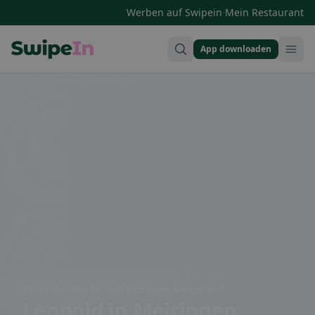
·
Werben auf Swipein
Mein Restaurant
App downloaden
Swipein Homepage
Bahnhofstrasse 28, 3860 Meiringen, Switzerland
Leopold
in Meiringen