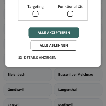
Targeting
Funktionalität
Meikirch
Radelfingen
Rapperswil (BE)
Schüpfen
ALLE AKZEPTIEREN
Seedorf (BE)
Aarwangen
ALLE ABLEHNEN
DETAILS ANZEIGEN
Auswil
Bannwil
Bleienbach
Busswil bei Melchnau
Gondiswil
Langenthal
Lotzwil
Madiswil