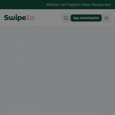
·
Werben auf Swipein
Mein Restaurant
App downloaden
Swipein Homepage
Prom. des Lavandières, 1204 Genève, Switzerland
Le Bateau-Lavoir
in Genf