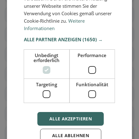
unserer Webseite stimmen Sie der
Verwendung von Cookies gemäß unserer
Avully
Avusy
Cookie-Richtlinie zu.
Weitere
Informationen
Bardonnex
Bellevue
ALLE PARTNER ANZEIGEN
(1650) →
Bernex
Carouge (GE)
Unbedingt
Performance
erforderlich
Cartigny
Céligny
Targeting
Funktionalität
Chancy
Chêne-Bougeries
Chêne-Bourg
Choulex
ALLE AKZEPTIEREN
Collex-Bossy
Collonge-Bellerive
ALLE ABLEHNEN