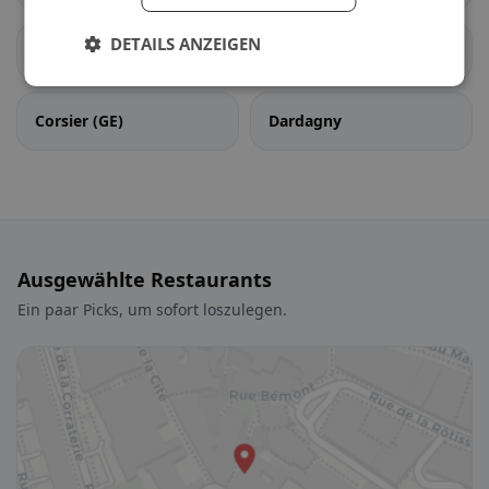
DETAILS ANZEIGEN
Cologny
Confignon
Corsier (GE)
Dardagny
Ausgewählte Restaurants
Ein paar Picks, um sofort loszulegen.