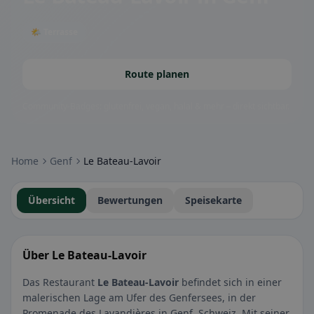
🌤 Terrasse
Route planen
Community-Badges: glutenfrei, vegan, halal & mehr – direkt sichtbar.
Home
Genf
Le Bateau-Lavoir
Übersicht
Bewertungen
Speisekarte
Über Le Bateau-Lavoir
Das Restaurant
Le Bateau-Lavoir
befindet sich in einer
malerischen Lage am Ufer des Genfersees, in der
Promenade des Lavandières in Genf, Schweiz. Mit seiner