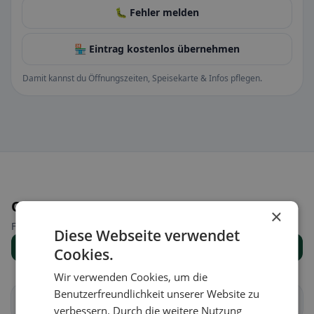
🐛 Fehler melden
🏪 Eintrag kostenlos übernehmen
Damit kannst du Öffnungszeiten, Speisekarte & Infos pflegen.
Orte in der Nähe
×
Finde den passenden Ort für deine Restaurantsuche.
Diese Webseite verwendet
Alle Orte anzeigen
Cookies.
Wir verwenden Cookies, um die
Benutzerfreundlichkeit unserer Website zu
Aire-la-Ville
Anières
verbessern. Durch die weitere Nutzung