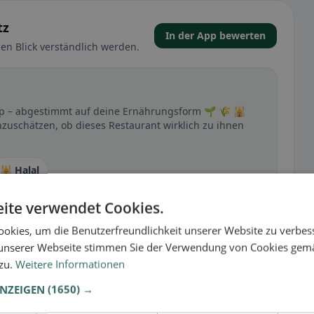
tz
In der App bewerten
en Blick verständlich werden.
 App – abgestimmt auf deine Ernährungsform 🌱 🌾 🕌
inzuschätzen, ob dieses Restaurant wirklich zu ihnen
🕌 Halal
ite verwendet Cookies.
okies, um die Benutzerfreundlichkeit unserer Website zu verbes
t
unserer Webseite stimmen Sie der Verwendung von Cookies gem
– besonders bei glutenfrei, vegan, vegetarisch oder
 zu.
Weitere Informationen
ANZEIGEN
(1650) →