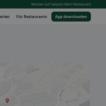
·
Werben auf Swipein
Mein Restaurant
orien
Für Restaurants
App downloaden