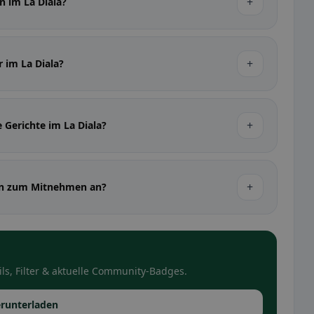
+
n im La Diala?
+
r im La Diala?
+
e Gerichte im La Diala?
+
sen zum Mitnehmen an?
ls, Filter & aktuelle Community-Badges.
runterladen