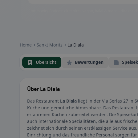
Community-Badges: glutenfrei, vegan, halal & mehr – direkt sich
Home
Sankt Moritz
La Diala
Übersicht
Bewertungen
Speisek
Über La Diala
Das Restaurant
La Diala
liegt in der Via Serlas 27 in 
Küche und gemütliche Atmosphäre. Das Restaurant bie
erfahrenen Köchen zubereitet werden. Die Speisekart
auch internationale Spezialitäten, die alle aus fris
zeichnet sich durch seinen erstklassigen Service aus
Einrichtung und das freundliche Personal sorgen fü