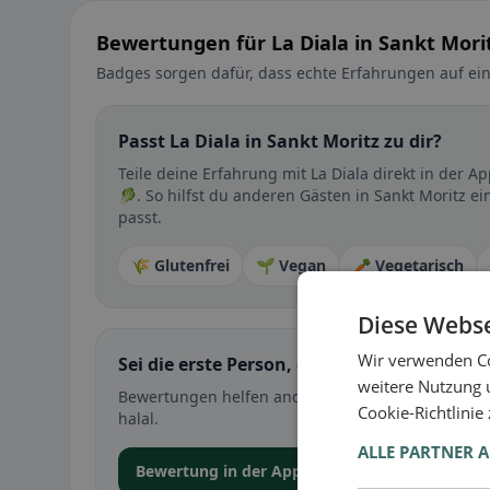
Bewertungen für La Diala in Sankt Mori
Badges sorgen dafür, dass echte Erfahrungen auf ein
Passt La Diala in Sankt Moritz zu dir?
Teile deine Erfahrung mit La Diala direkt in der
🥬. So hilfst du anderen Gästen in Sankt Moritz e
passt.
🌾 Glutenfrei
🌱 Vegan
🥕 Vegetarisch
Diese Webse
Wir verwenden Co
Sei die erste Person, die ihre Erfahrung teil
weitere Nutzung 
Bewertungen helfen anderen bei der Entscheidung 
Cookie-Richtlinie
halal.
ALLE PARTNER 
Bewertung in der App abgeben