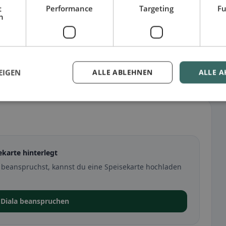
t
Performance
Targeting
Fu
h
EIGEN
ALLE ABLEHNEN
ALLE A
ekarte hinterlegt
z beanspruchst, kannst du eine Speisekarte hochladen
 Diala beanspruchen