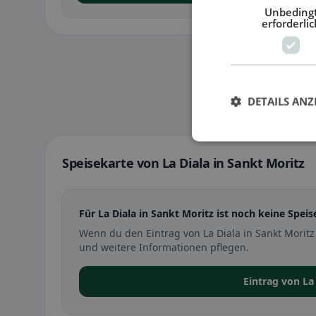
Unbeding
erforderlic
DETAILS ANZ
Speisekarte von La Diala in Sankt Moritz
Für La Diala in Sankt Moritz ist noch keine Speis
Wenn du den Eintrag von La Diala in Sankt Morit
und weitere Informationen pflegen.
Eintrag von La