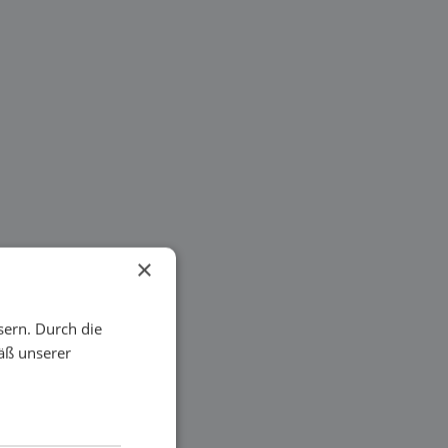
×
sern. Durch die
äß unserer