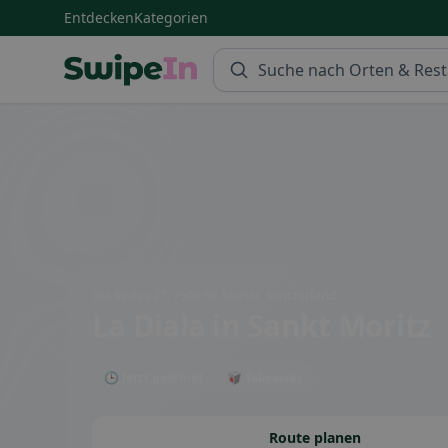
Entdecken
Kategorien
Swipein Homepage
Via Serlas 27, 7500 St. Moritz, Switzerland
La Diala
in Sankt Moritz
🕒 Jetzt geöffnet
🥡 Takeaway
Route planen