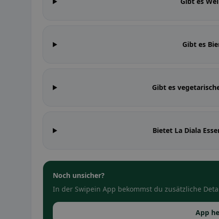
Gibt es Wei
Gibt es Bie
Gibt es vegetarisch
Bietet La Diala Es
Noch unsicher?
In der Swipein App bekommst du zusätzliche Detai
App he