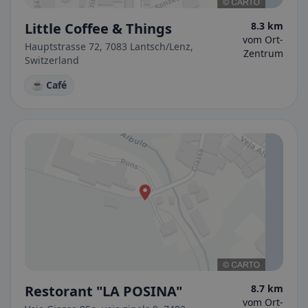
Little Coffee & Things
8.3 km
vom Ort-
Hauptstrasse 72, 7083 Lantsch/Lenz,
Zentrum
Switzerland
☕ Café
Restorant "LA POSINA"
8.7 km
vom Ort-