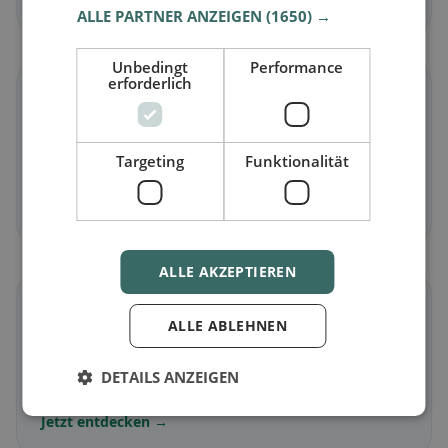
ALLE PARTNER ANZEIGEN
(1650) →
Unbedingt
Performance
erforderlich
🌾
Glutenfrei
in Schmitten (GR)
Targeting
Funktionalität
Glutenfreie Optionen & Community-Tipps
Jetzt entdecken →
ALLE AKZEPTIEREN
☪️
ALLE ABLEHNEN
Halal
in Schmitten (GR)
DETAILS ANZEIGEN
Halal-Angebote nach Küche und Standort
Jetzt entdecken →