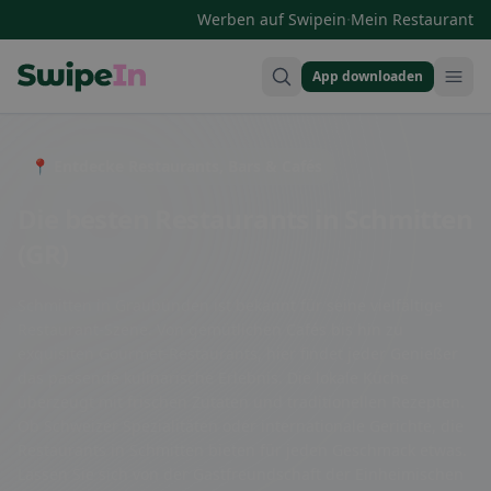
·
Werben auf Swipein
Mein Restaurant
App downloaden
Swipein Homepage
📍 Entdecke Restaurants, Bars & Cafés
Die besten Restaurants in Schmitten
(GR)
Schmitten in Graubünden ist bekannt für seine vielfältige
Restaurant-Szene. Von gemütlichen Cafés bis hin zu
exquisiten Gourmet-Restaurants, hier findet jeder Genießer
das passende kulinarische Erlebnis. Die lokale Küche
überzeugt mit frischen Zutaten und traditionellen Rezepten.
Ob Schweizer Spezialitäten oder internationale Gerichte, die
Restaurants in Schmitten bieten für jeden Geschmack etwas.
Lassen Sie sich von der Gastfreundschaft der Einheimischen