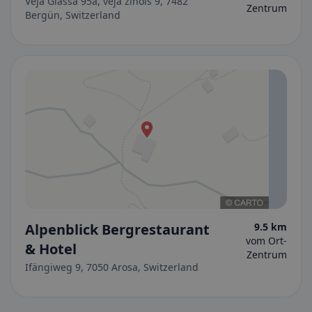
Veja Giassa 95a, veja zinols 9, 7482
Zentrum
Bergün, Switzerland
Alpenblick Bergrestaurant
9.5 km
vom Ort-
& Hotel
Zentrum
Ifängiweg 9, 7050 Arosa, Switzerland