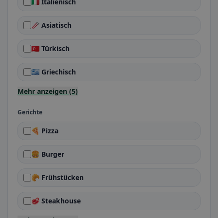
🇮🇹 Italienisch
🥢 Asiatisch
🇹🇷 Türkisch
🇬🇷 Griechisch
Mehr anzeigen (5)
Gerichte
🍕 Pizza
🍔 Burger
🥐 Frühstücken
🥩 Steakhouse