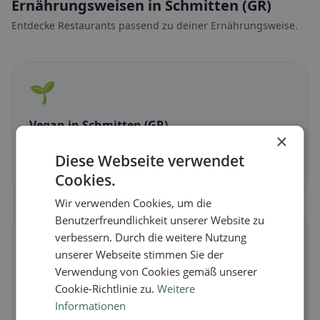
Ernährungsweisen in Schmitten (GR)
Entdecke Restaurants passend zu deiner Ernährungsweise.
🌱
Vegan
in Schmitten (GR)
×
Pflanzliche Gerichte & vegane Küche
Diese Webseite verwendet
Jetzt entdecken →
Cookies.
Wir verwenden Cookies, um die
Benutzerfreundlichkeit unserer Website zu
🥕
verbessern. Durch die weitere Nutzung
unserer Webseite stimmen Sie der
Verwendung von Cookies gemäß unserer
Vegetarisch
in Schmitten (GR)
Cookie-Richtlinie zu.
Weitere
Fleischlose Gerichte & vegetarische Klassiker
Informationen
Jetzt entdecken →