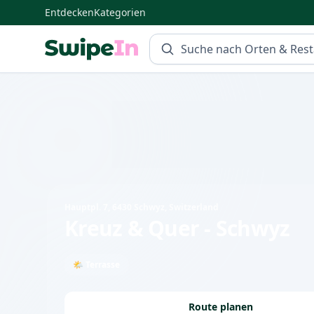
Entdecken
Kategorien
Swipein Homepage
Hauptpl. 7, 6430 Schwyz, Switzerland
Kreuz & Quer - Schwyz
🌤 Terrasse
Route planen