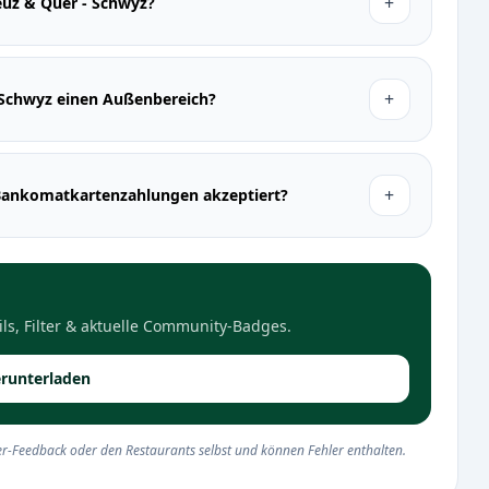
+
reuz & Quer - Schwyz?
+
- Schwyz einen Außenbereich?
+
Bankomatkartenzahlungen akzeptiert?
ls, Filter & aktuelle Community-Badges.
runterladen
r-Feedback oder den Restaurants selbst und können Fehler enthalten.