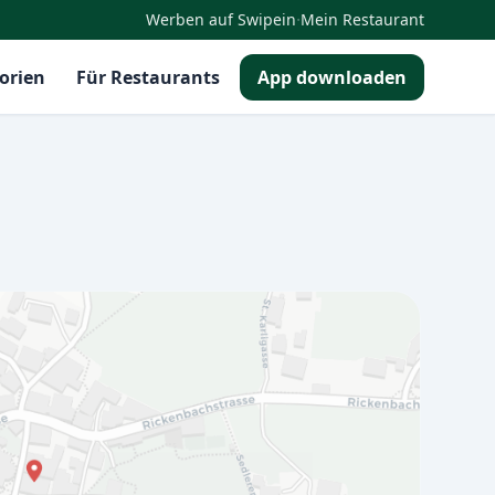
·
Werben auf Swipein
Mein Restaurant
orien
Für Restaurants
App downloaden