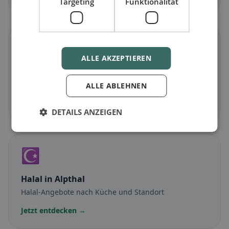
Targeting
Funktionalität
🌾
ALLE AKZEPTIEREN
Glutenfrei
in Alpthal
Glutenfreie Optionen & Community-Tipps
ALLE ABLEHNEN
Jetzt entdecken →
DETAILS ANZEIGEN
☪️
Halal
in Alpthal
Halal-Angebote nach Küche und Standort
Jetzt entdecken →