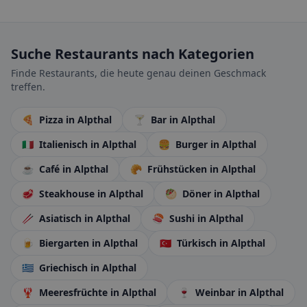
Suche Restaurants nach Kategorien
Finde Restaurants, die heute genau deinen Geschmack
treffen.
🍕
Pizza
in Alpthal
🍸
Bar
in Alpthal
🇮🇹
Italienisch
in Alpthal
🍔
Burger
in Alpthal
☕
Café
in Alpthal
🥐
Frühstücken
in Alpthal
🥩
Steakhouse
in Alpthal
🥙
Döner
in Alpthal
🥢
Asiatisch
in Alpthal
🍣
Sushi
in Alpthal
🍺
Biergarten
in Alpthal
🇹🇷
Türkisch
in Alpthal
🇬🇷
Griechisch
in Alpthal
🦞
Meeresfrüchte
in Alpthal
🍷
Weinbar
in Alpthal