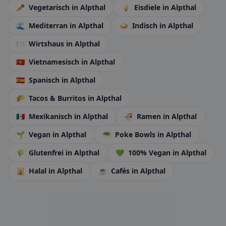
🥕
Vegetarisch
in Alpthal
🍦
Eisdiele
in Alpthal
🌊
Mediterran
in Alpthal
🍛
Indisch
in Alpthal
🍽️
Wirtshaus
in Alpthal
🇻🇳
Vietnamesisch
in Alpthal
🇪🇸
Spanisch
in Alpthal
🌮
Tacos & Burritos
in Alpthal
🇲🇽
Mexikanisch
in Alpthal
🍜
Ramen
in Alpthal
🌱
Vegan
in Alpthal
🥗
Poke Bowls
in Alpthal
🌾
Glutenfrei
in Alpthal
💚
100% Vegan
in Alpthal
🕌
Halal
in Alpthal
☕
Cafés
in Alpthal