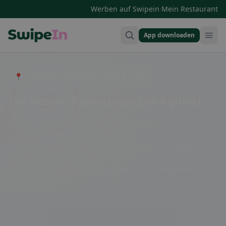
·
Werben auf Swipein
Mein Restaurant
App downloaden
Swipein Homepage
📍 Entdecke Restaurants, Bars & Cafés
Die besten Restaurants in Alpthal
In Alpthal gibt es eine Vielzahl von gemütlichen Restaurants,
die für jeden Geschmack etwas bieten. Von traditioneller
Schweizer Küche bis hin zu internationalen Spezialitäten ist
hier für jeden etwas dabei. Genießen Sie die idyllische
Atmosphäre und lassen Sie sich kulinarisch verwöhnen.