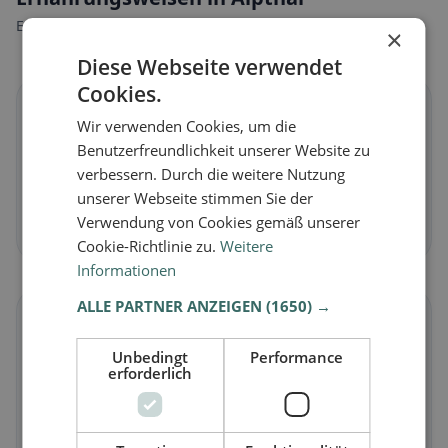
Entdecke Restaurants passend zu deiner Ernährungsweise.
×
Diese Webseite verwendet
Cookies.
🌱
Wir verwenden Cookies, um die
Benutzerfreundlichkeit unserer Website zu
Vegan
in Alpthal
verbessern. Durch die weitere Nutzung
Pflanzliche Gerichte & vegane Küche
unserer Webseite stimmen Sie der
Verwendung von Cookies gemäß unserer
Jetzt entdecken →
Cookie-Richtlinie zu.
Weitere
Informationen
ALLE PARTNER ANZEIGEN
(1650) →
🥕
Unbedingt
Performance
erforderlich
Vegetarisch
in Alpthal
Fleischlose Gerichte & vegetarische Klassiker
Jetzt entdecken →