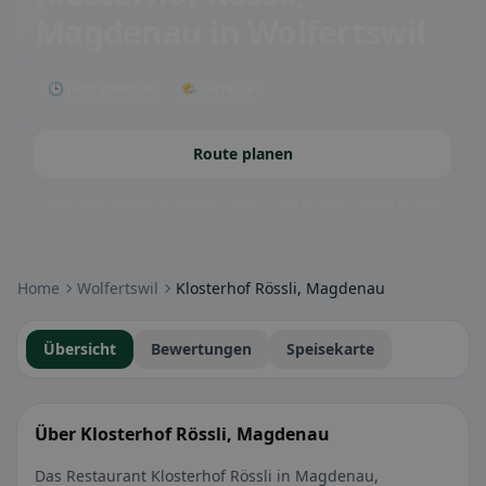
Magdenau
in Wolfertswil
🕒 Jetzt geöffnet
🌤 Terrasse
Route planen
Community-Badges: glutenfrei, vegan, halal & mehr – direkt sichtbar.
Home
Wolfertswil
Klosterhof Rössli, Magdenau
Übersicht
Bewertungen
Speisekarte
Über Klosterhof Rössli, Magdenau
Das Restaurant Klosterhof Rössli in Magdenau,