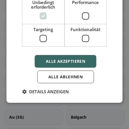
Unbedingt
Performance
Muolen
Sankt Gallen
erforderlich
Wittenbach
Berg (SG)
Targeting
Funktionalität
Eggersriet
Goldach
ALLE AKZEPTIEREN
Mörschwil
Rorschach
ALLE ABLEHNEN
Rorschacherberg
Steinach
DETAILS ANZEIGEN
Tübach
Untereggen
Au (SG)
Balgach