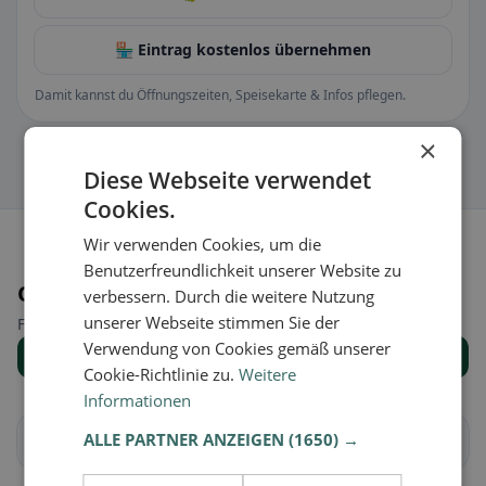
🏪 Eintrag kostenlos übernehmen
Damit kannst du Öffnungszeiten, Speisekarte & Infos pflegen.
×
Diese Webseite verwendet
Cookies.
Wir verwenden Cookies, um die
Benutzerfreundlichkeit unserer Website zu
Orte in der Nähe
verbessern. Durch die weitere Nutzung
unserer Webseite stimmen Sie der
Finde den passenden Ort für deine Restaurantsuche.
Verwendung von Cookies gemäß unserer
Alle Orte anzeigen
Cookie-Richtlinie zu.
Weitere
Informationen
ALLE PARTNER ANZEIGEN
(1650) →
Au
Häggenschwil