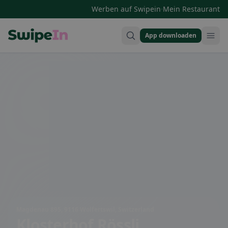
·
Werben auf Swipein
Mein Restaurant
App downloaden
Swipein Homepage
Magdenau 895, 9116 Wolfertswil, Switzerland
Klosterhof Rössli,