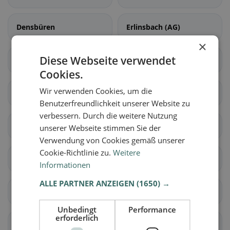
Densbüren
Erlinsbach (AG)
×
Diese Webseite verwendet
Gränichen
Hirschthal
Cookies.
Wir verwenden Cookies, um die
Küttigen
Muhen
Benutzerfreundlichkeit unserer Website zu
verbessern. Durch die weitere Nutzung
Oberentfelden
Suhr
unserer Webseite stimmen Sie der
Verwendung von Cookies gemäß unserer
Cookie-Richtlinie zu.
Weitere
Unterentfelden
Bellikon
Informationen
ALLE PARTNER ANZEIGEN
(1650) →
Bergdietikon
Birmenstorf (AG)
Unbedingt
Performance
erforderlich
Ennetbaden
Fislisbach