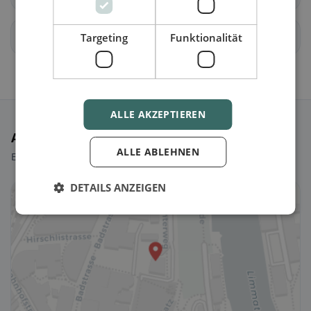
Freienwil
Gebenstorf
Targeting
Funktionalität
ALLE AKZEPTIEREN
Ausgewählte Restaurants
ALLE ABLEHNEN
Ein paar Picks, um sofort loszulegen.
DETAILS ANZEIGEN