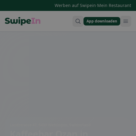
·
Werben auf Swipein
Mein Restaurant
App downloaden
Swipein Homepage
Landstrasse 47, 5430 Wettingen, Switzerland
Kaffeebar Ozan
in