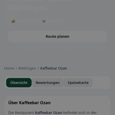
Wettingen
🚚 Lieferservice
🥡 Takeaway
Route planen
Community-Badges: glutenfrei, vegan, halal & mehr – direkt sichtbar.
Home
Wettingen
Kaffeebar Ozan
Übersicht
Bewertungen
Speisekarte
Über Kaffeebar Ozan
Die Restaurant
Kaffeebar Ozan
befindet sich in der