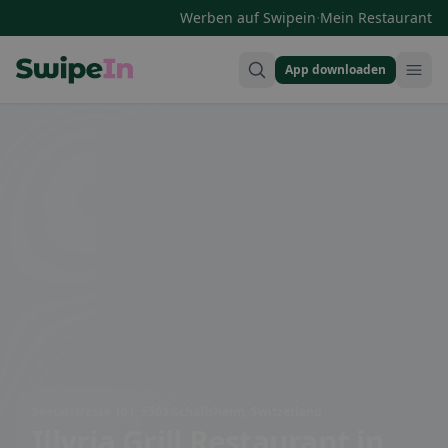
·
Werben auf Swipein
Mein Restaurant
App downloaden
Swipein Homepage
Seetalstrasse 101, 5503 Schafisheim, Switzerland
Illyria Grill Restaurant
in