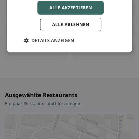
ALLE AKZEPTIEREN
Bergdietikon
Birmenstorf (AG)
ALLE ABLEHNEN
Ennetbaden
Fislisbach
DETAILS ANZEIGEN
Freienwil
Gebenstorf
Ausgewählte Restaurants
Ein paar Picks, um sofort loszulegen.