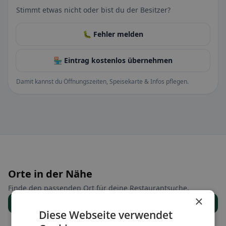
Stimmt etwas nicht oder bist du der Besitzer?
🐛 Fehler melden
🏪 Eintrag kostenlos übernehmen
Damit kannst du Öffnungszeiten, Speisekarte & Infos pflegen.
Orte in der Nähe
Finde den passenden Ort für deine Restaurantsuche.
×
Alle Orte anzeigen
Diese Webseite verwendet