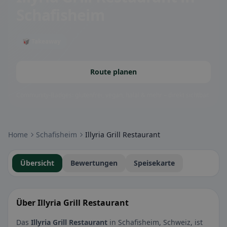
Schafisheim
🥡 Takeaway
Route planen
Community-Badges: glutenfrei, vegan, halal & mehr – direkt sichtbar.
Home
Schafisheim
Illyria Grill Restaurant
Übersicht
Bewertungen
Speisekarte
Über Illyria Grill Restaurant
Das
Illyria Grill Restaurant
in Schafisheim, Schweiz, ist