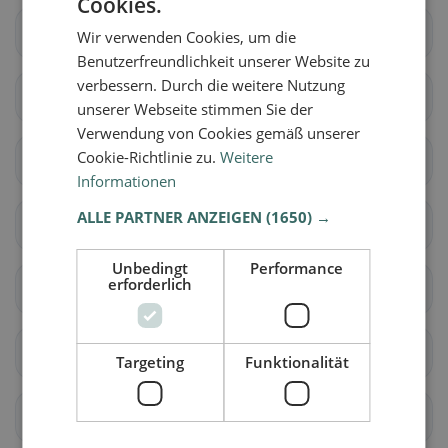
Cookies.
Brugg
Aarau
Wir verwenden Cookies, um die
Benutzerfreundlichkeit unserer Website zu
verbessern. Durch die weitere Nutzung
Biberstein
Buchs (AG)
unserer Webseite stimmen Sie der
Verwendung von Cookies gemäß unserer
Cookie-Richtlinie zu.
Weitere
Densbüren
Erlinsbach (AG)
Informationen
ALLE PARTNER ANZEIGEN
(1650) →
Gränichen
Hirschthal
Unbedingt
Performance
erforderlich
Küttigen
Muhen
Oberentfelden
Suhr
Targeting
Funktionalität
Unterentfelden
Bellikon