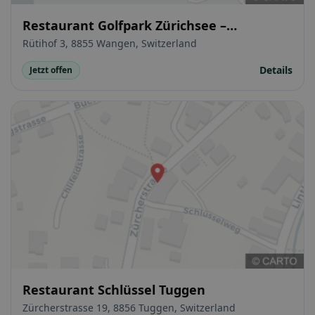
Restaurant Golfpark Zürichsee –
Öffentliches Restaurant. Terrasse.
Rütihof 3, 8855 Wangen, Switzerland
Bankett. Seminar
Details
Jetzt offen
Restaurant Schlüssel Tuggen
Zürcherstrasse 19, 8856 Tuggen, Switzerland