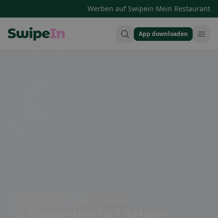
·
Werben auf Swipein
Mein Restaurant
App downloaden
Swipein Homepage
Rathauspl. 3, 8853 Lachen, Switzerland
il Fagottino
in Lachen