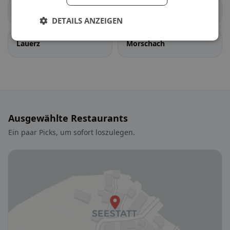
Illgau
Ingenbohl
DETAILS ANZEIGEN
Lauerz
Morschach
Ausgewählte Restaurants
Ein paar Picks, um sofort loszulegen.