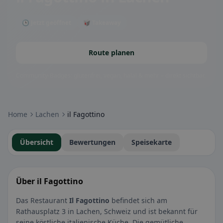
🕒 Jetzt geöffnet
🥡 Takeaway
Route planen
Community-Badges: glutenfrei, vegan, halal & mehr – direkt sichtbar.
Home
Lachen
il Fagottino
Übersicht
Bewertungen
Speisekarte
Über il Fagottino
Das Restaurant
Il Fagottino
befindet sich am
Rathausplatz 3 in Lachen, Schweiz und ist bekannt für
seine köstliche italienische Küche. Die gemütliche