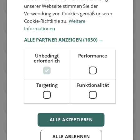
unserer Webseite stimmen Sie der
Gersau
Feusisberg
Verwendung von Cookies gemäß unserer
Cookie-Richtlinie zu.
Weitere
Freienbach
Wollerau
Informationen
ALLE PARTNER ANZEIGEN
(1650) →
Küssnacht (SZ)
Galgenen
Unbedingt
Performance
erforderlich
Innerthal
Lachen
Targeting
Funktionalität
Reichenburg
Schübelbach
Tuggen
Vorderthal
ALLE AKZEPTIEREN
Wangen (SZ)
Alpthal
ALLE ABLEHNEN