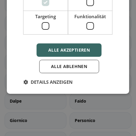
Cadenazzo
Isone
Targeting
Funktionalität
Lumino
Sant'Antonino
Acquarossa
Blenio
ALLE AKZEPTIEREN
Serravalle
Airolo
ALLE ABLEHNEN
Bedretto
Bodio
DETAILS ANZEIGEN
Dalpe
Faido
Giornico
Personico