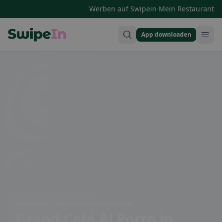
·
Werben auf Swipein
Mein Restaurant
App downloaden
Swipein Homepage
Via Pessina 3, 6900 Lugano, Switzerland
Grand Café Al Porto
in