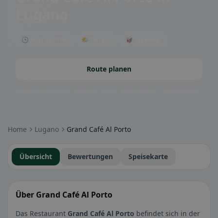
Lugano
🕒 Jetzt geöffnet
🌤 Terrasse
🥡 Takeaway
Route planen
Community-Badges: glutenfrei, vegan, halal & mehr – direkt sichtbar.
Home
Lugano
Grand Café Al Porto
Übersicht
Bewertungen
Speisekarte
Über Grand Café Al Porto
Das Restaurant
Grand Café Al Porto
befindet sich in der