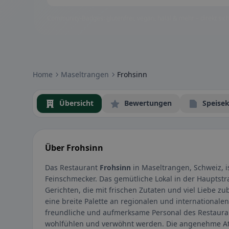
Community-Badges: glutenfrei, vegan, halal & mehr – direkt sich
Home
Maseltrangen
Frohsinn
Übersicht
Bewertungen
Speisek
Über Frohsinn
Das Restaurant
Frohsinn
in Maseltrangen, Schweiz, is
Feinschmecker. Das gemütliche Lokal in der Hauptstra
Gerichten, die mit frischen Zutaten und viel Liebe z
eine breite Palette an regionalen und internationale
freundliche und aufmerksame Personal des Restaur
wohlfühlen und verwöhnt werden. Die angenehme At