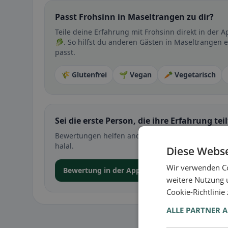
Passt Frohsinn in Maseltrangen zu dir?
Teile deine Erfahrung mit Frohsinn direkt in der
🥬. So hilfst du anderen Gästen in Maseltrangen e
passt.
🌾 Glutenfrei
🌱 Vegan
🥕 Vegetarisch
Sei die erste Person, die ihre Erfahrung teil
Bewertungen helfen anderen bei der Entscheidung 
halal.
Diese Webse
Wir verwenden Co
Bewertung in der App abgeben
weitere Nutzung 
Cookie-Richtlinie
ALLE PARTNER 