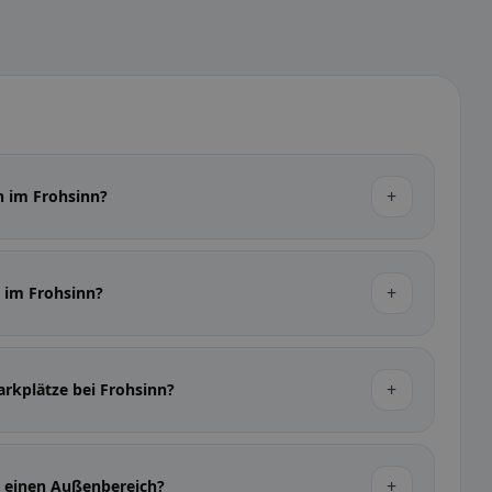
+
n im Frohsinn?
+
r im Frohsinn?
+
arkplätze bei Frohsinn?
+
n einen Außenbereich?