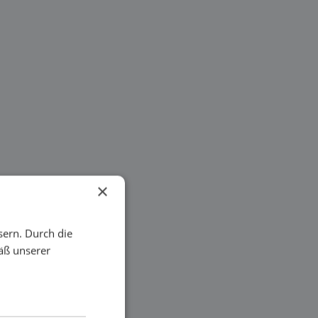
×
sern. Durch die
äß unserer