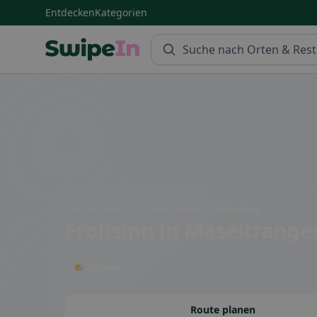
Entdecken
Kategorien
Swipein Homepage
Hauptstrasse, 8723 Maseltrangen, Switzerland
Frohsinn
in Maseltrange
🌤 Terrasse
Route planen