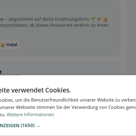
 App – abgestimmt auf deine Ernährungsform 🌱 🌾 🕌
inzuschätzen, ob dieses Restaurant wirklich zu ihnen
🕌 Halal
t
– besonders bei glutenfrei, vegan, vegetarisch oder
ite verwendet Cookies.
okies, um die Benutzerfreundlichkeit unserer Website zu verbes
unserer Webseite stimmen Sie der Verwendung von Cookies gem
 zu.
Weitere Informationen
ANZEIGEN
(1650) →