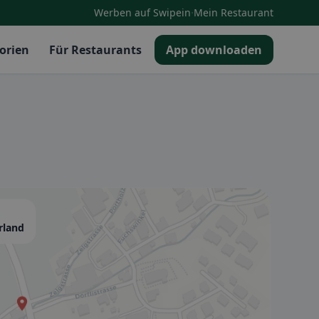
·
Werben auf Swipein
Mein Restaurant
orien
Für Restaurants
App downloaden
rland