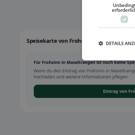
Unbeding
erforderlic
Speisekarte von Frohsinn in Maseltrange
DETAILS ANZ
Für Frohsinn in Maseltrangen ist noch keine Spe
Wenn du den Eintrag von Frohsinn in Maseltrang
hochladen und weitere Informationen pflegen.
Eintrag von Fr