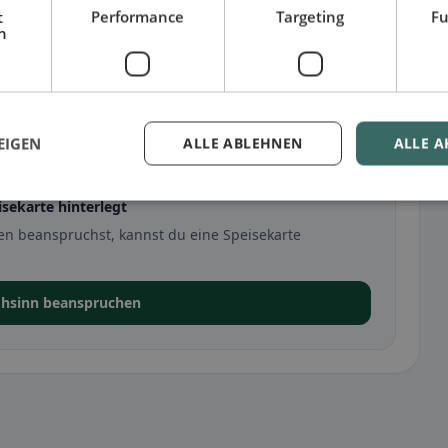
t
Performance
Targeting
Fu
h
n
EIGEN
ALLE ABLEHNEN
ALLE A
isekarte hinterlegt
en beanspruchst, kannst du eine Speisekarte
ohsinn beanspruchen