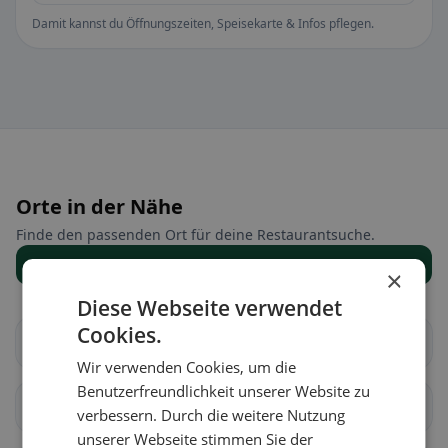
Damit kannst du Öffnungszeiten, Speisekarte & Infos pflegen.
Orte in der Nähe
Finde den passenden Ort für deine Restaurantsuche.
Alle Orte anzeigen
×
Diese Webseite verwendet
Cookies.
Brugg
Aarau
Wir verwenden Cookies, um die
Benutzerfreundlichkeit unserer Website zu
Biberstein
Buchs (AG)
verbessern. Durch die weitere Nutzung
unserer Webseite stimmen Sie der