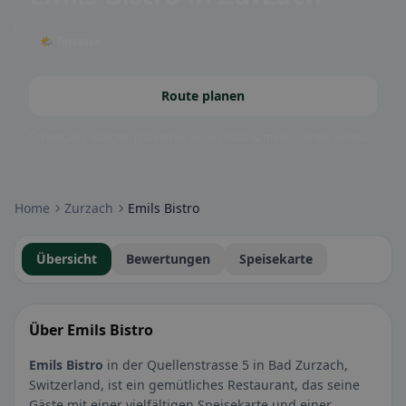
🌤 Terrasse
Route planen
Community-Badges: glutenfrei, vegan, halal & mehr – direkt sichtbar.
Home
Zurzach
Emils Bistro
Übersicht
Bewertungen
Speisekarte
Über Emils Bistro
Emils Bistro
in der Quellenstrasse 5 in Bad Zurzach,
Switzerland, ist ein gemütliches Restaurant, das seine
Gäste mit einer vielfältigen Speisekarte und einer