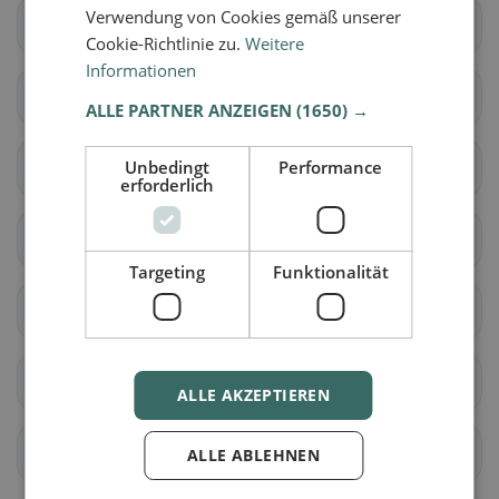
Verwendung von Cookies gemäß unserer
Densbüren
Erlinsbach (AG)
Cookie-Richtlinie zu.
Weitere
Informationen
Gränichen
Hirschthal
ALLE PARTNER ANZEIGEN
(1650) →
Unbedingt
Performance
Küttigen
Muhen
erforderlich
Oberentfelden
Suhr
Targeting
Funktionalität
Unterentfelden
Bellikon
Bergdietikon
Birmenstorf (AG)
ALLE AKZEPTIEREN
Ennetbaden
Fislisbach
ALLE ABLEHNEN