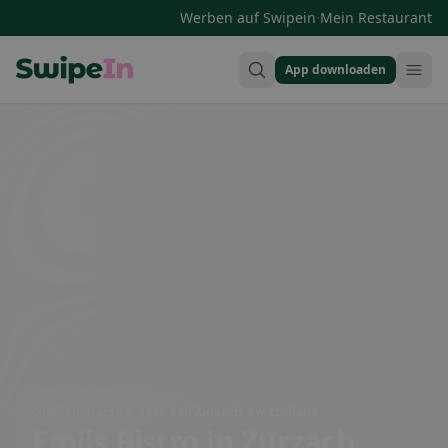
·
Werben auf Swipein
Mein Restaurant
App downloaden
Swipein Homepage
Quellenstrasse 5, 5330 Bad Zurzach, Switzerland
Emils Bistro
in Zurzach