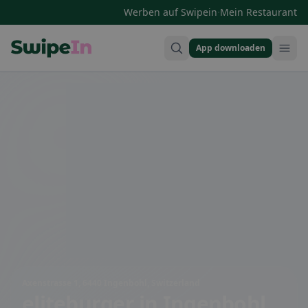
·
Werben auf Swipein
Mein Restaurant
App downloaden
Swipein Homepage
Axenstrasse 1, 6440 Ingenbohl, Switzerland
eliteburger
in Ingenbohl