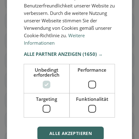
Altendorf
Einsiedeln
Benutzerfreundlichkeit unserer Website zu
verbessern. Durch die weitere Nutzung
unserer Webseite stimmen Sie der
Gersau
Feusisberg
Verwendung von Cookies gemäß unserer
Cookie-Richtlinie zu.
Weitere
Freienbach
Wollerau
Informationen
ALLE PARTNER ANZEIGEN
(1650) →
Küssnacht (SZ)
Galgenen
Unbedingt
Performance
erforderlich
Innerthal
Lachen
Targeting
Funktionalität
Reichenburg
Schübelbach
Tuggen
Vorderthal
ALLE AKZEPTIEREN