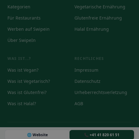
Kategorien
Vegetarische Ernährung
Für Restaurants
Glutenfreie Ernährung
Werben auf Swipein
Halal Ernährung
Über SwipeIn
WAS IST...?
RECHTLICHES
Was ist Vegan?
Impressum
Was ist Vegetarisch?
Datenschutz
Was ist Glutenfrei?
Urheberrechtsverletzung
Was ist Halal?
AGB
© 2026
🌐 Website
📞 +41 41 820 61 51
DE
EN
IT