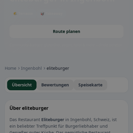
🌤 Terrasse
🥡 Takeaway
Route planen
Community-Badges: glutenfrei, vegan, halal & mehr – direkt sichtbar.
Home
Ingenbohl
eliteburger
Übersicht
Bewertungen
Speisekarte
Über eliteburger
Das Restaurant
Eliteburger
in Ingenbohl, Schweiz, ist
ein beliebter Treffpunkt für Burgerliebhaber und
Genießer guter Küche. Das gemütliche Restaurant