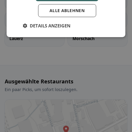
Wangen (SZ)
Alpthal
ALLE ABLEHNEN
Illgau
Ingenbohl
DETAILS ANZEIGEN
Lauerz
Morschach
Ausgewählte Restaurants
Ein paar Picks, um sofort loszulegen.