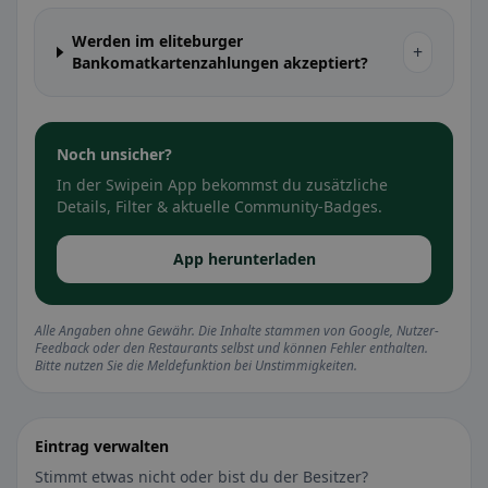
Werden im eliteburger
+
Bankomatkartenzahlungen akzeptiert?
Noch unsicher?
In der Swipein App bekommst du zusätzliche
Details, Filter & aktuelle Community-Badges.
App herunterladen
Alle Angaben ohne Gewähr. Die Inhalte stammen von Google, Nutzer-
Feedback oder den Restaurants selbst und können Fehler enthalten.
Bitte nutzen Sie die Meldefunktion bei Unstimmigkeiten.
Eintrag verwalten
Stimmt etwas nicht oder bist du der Besitzer?