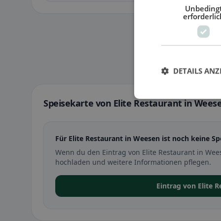
Unbeding
erforderlic
DETAILS ANZ
Speisekarte von Elite Restaurant in Wees
Für Elite Restaurant in Weesen ist noch keine Sp
Wenn du den Eintrag von Elite Restaurant in Wee
hochladen und weitere Informationen pflegen.
Eintrag von Elite 