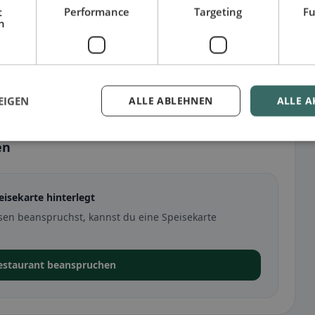
t
Performance
Targeting
Fu
h
EIGEN
ALLE ABLEHNEN
ALLE A
en
eisekarte hinterlegt
sen beanspruchst, kannst du eine Speisekarte
Restaurant beanspruchen