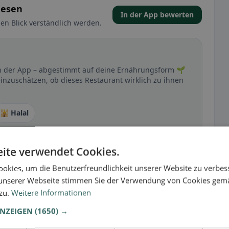
eesen
In der App bewerten
en Blick verständlich werden.
t in der App – abgestimmt auf deine Ernährungsform 🌱
inzuschätzen, ob dieses Restaurant wirklich zu ihnen
🕌 Halal
ite verwendet Cookies.
t
okies, um die Benutzerfreundlichkeit unserer Website zu verbes
– besonders bei glutenfrei, vegan, vegetarisch oder
unserer Webseite stimmen Sie der Verwendung von Cookies gem
 zu.
Weitere Informationen
ANZEIGEN
(1650) →