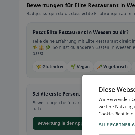
Bewertungen für Elite Restaurant in W
Badges sorgen dafür, dass echte Erfahrungen auf ein
Passt Elite Restaurant in Weesen zu dir?
Teile deine Erfahrung mit Elite Restaurant direk
🌾 🕌 🥬. So hilfst du anderen Gästen in Weesen e
passt.
🌾 Glutenfrei
🌱 Vegan
🥕 Vegetarisch
Diese Webse
Sei die erste Person, die ihre Erfahrung teil
Wir verwenden Co
Bewertungen helfen anderen bei der Entscheidung 
weitere Nutzung 
halal.
Cookie-Richtlinie
Bewertung in der App abgeben
ALLE PARTNER 