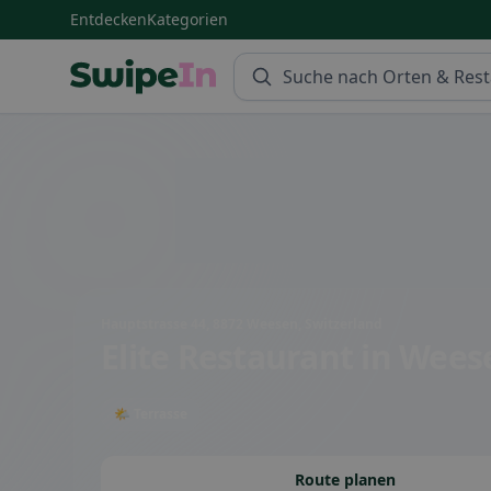
Entdecken
Kategorien
Swipein Homepage
Hauptstrasse 44, 8872 Weesen, Switzerland
Elite Restaurant
in Wees
🌤 Terrasse
Route planen