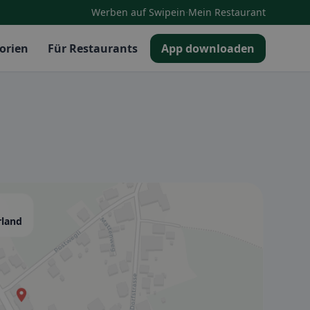
·
Werben auf Swipein
Mein Restaurant
orien
Für Restaurants
App downloaden
rland