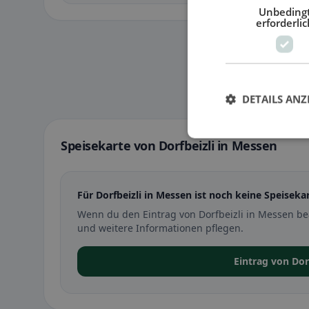
Unbeding
erforderlic
DETAILS ANZ
Speisekarte von Dorfbeizli in Messen
Für Dorfbeizli in Messen ist noch keine Speisekar
Wenn du den Eintrag von Dorfbeizli in Messen be
und weitere Informationen pflegen.
Eintrag von Dor