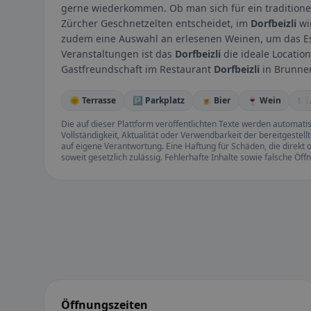
gerne wiederkommen. Ob man sich für ein traditionel
Zürcher Geschnetzelten entscheidet, im
Dorfbeizli
wi
zudem eine Auswahl an erlesenen Weinen, um das Ess
Veranstaltungen ist das
Dorfbeizli
die ideale Locatio
Gastfreundschaft im Restaurant
Dorfbeizli
in Brunnen
🌞 Terrasse
🅿️ Parkplatz
🍺 Bier
🍷 Wein
🍽
Die auf dieser Plattform veröffentlichten Texte werden automatisie
Vollständigkeit, Aktualität oder Verwendbarkeit der bereitgeste
auf eigene Verantwortung. Eine Haftung für Schäden, die direkt o
soweit gesetzlich zulässig. Fehlerhafte Inhalte sowie falsche Ö
Öffnungszeiten