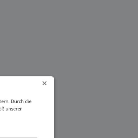
×
sern. Durch die
äß unserer