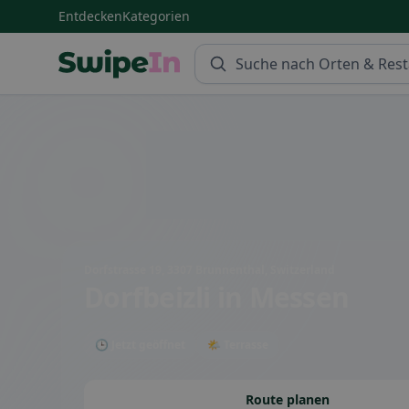
Entdecken
Kategorien
Swipein Homepage
Dorfstrasse 19, 3307 Brunnenthal, Switzerland
Dorfbeizli
in Messen
🕒 Jetzt geöffnet
🌤 Terrasse
Route planen