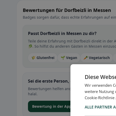
Bewertungen für Dorfbeizli in Messen
Badges sorgen dafür, dass echte Erfahrungen auf ein
Passt Dorfbeizli in Messen zu dir?
Teile deine Erfahrung mit Dorfbeizli direkt in d
🥬. So hilfst du anderen Gästen in Messen einzusc
🌾 Glutenfrei
🌱 Vegan
🥕 Vegetarisch
Diese Webse
Sei die erste Person, die ihre Erfahrung teil
Wir verwenden Co
Bewertungen helfen anderen bei der Entscheidung 
weitere Nutzung 
halal.
Cookie-Richtlinie
Bewertung in der App abgeben
ALLE PARTNER 