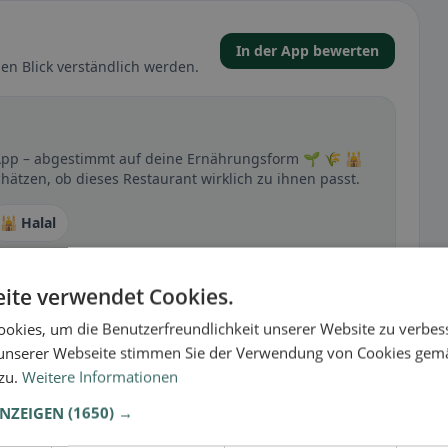
In der App bewerten
en Blick verständlich werden.
er App – abgestimmt auf deine Ernährungsform 🌱 🌾 🕌
hätzen, ob dieses Restaurant wirklich zu ihnen passt.
🕌 Halal
ite verwendet Cookies.
t
okies, um die Benutzerfreundlichkeit unserer Website zu verbes
– besonders bei glutenfrei, vegan, vegetarisch oder
unserer Webseite stimmen Sie der Verwendung von Cookies gem
 zu.
Weitere Informationen
ANZEIGEN
(1650) →