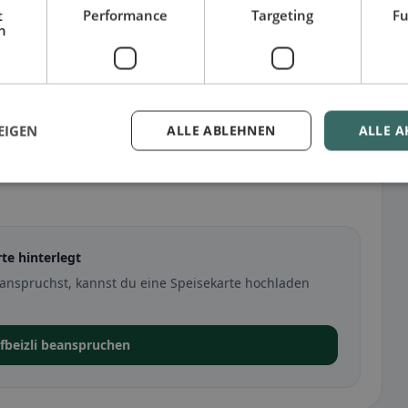
t
Performance
Targeting
Fu
h
EIGEN
ALLE ABLEHNEN
ALLE A
te hinterlegt
anspruchst, kannst du eine Speisekarte hochladen
fbeizli beanspruchen