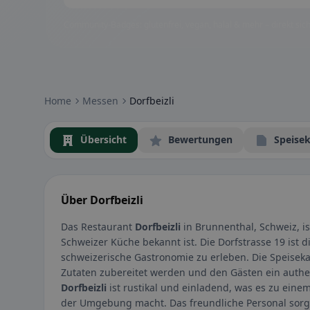
Community-Badges: glutenfrei, vegan, halal & mehr – direkt sich
Home
Messen
Dorfbeizli
Übersicht
Bewertungen
Speisek
Über Dorfbeizli
Das Restaurant
Dorfbeizli
in Brunnenthal, Schweiz, ist
Schweizer Küche bekannt ist. Die Dorfstrasse 19 ist d
schweizerische Gastronomie zu erleben. Die Speisekart
Zutaten zubereitet werden und den Gästen ein auth
Dorfbeizli
ist rustikal und einladend, was es zu eine
der Umgebung macht. Das freundliche Personal sorgt