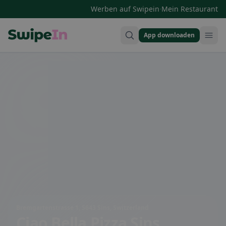
·
Werben auf Swipein
Mein Restaurant
App downloaden
Swipein Homepage
Bremgartenstrasse 1, 5643 Sins, Switzerland
Ciao Bella Pizza Sins