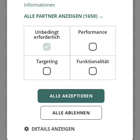
Gränichen
Hirschthal
Informationen
ALLE PARTNER ANZEIGEN
(1650) →
Küttigen
Muhen
Unbedingt
Performance
erforderlich
Oberentfelden
Suhr
Targeting
Funktionalität
Unterentfelden
Bellikon
Bergdietikon
Birmenstorf (AG)
ALLE AKZEPTIEREN
Ennetbaden
Fislisbach
ALLE ABLEHNEN
Freienwil
Gebenstorf
DETAILS ANZEIGEN