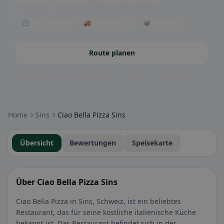
🕒 Jetzt geöffnet
🚚 Lieferservice
🥡 Takeaway
Route planen
Community-Badges: glutenfrei, vegan, halal & mehr – direkt sichtbar.
Home
Sins
Ciao Bella Pizza Sins
Übersicht
Bewertungen
Speisekarte
Über Ciao Bella Pizza Sins
Ciao Bella Pizza in Sins, Schweiz, ist ein beliebtes
Restaurant, das für seine köstliche italienische Küche
bekannt ist. Das Restaurant befindet sich in der