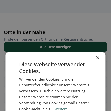
Orte in der Nähe
Finde den passenden Ort für deine Restaurantsuche.
Alle Orte anzeigen
×
Diese Webseite verwendet
Brugg
Aarau
Cookies.
Wir verwenden Cookies, um die
Biberstein
Buchs (AG)
Benutzerfreundlichkeit unserer Website zu
verbessern. Durch die weitere Nutzung
unserer Webseite stimmen Sie der
Densbüren
Erlinsbach (AG)
Verwendung von Cookies gemäß unserer
Cookie-Richtlinie zu.
Weitere