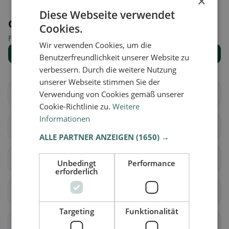
×
Diese Webseite verwendet
Orte in der Nähe
Cookies.
Finde den passenden Ort für deine Restaurantsuche.
Wir verwenden Cookies, um die
Alle Orte anzeigen
Benutzerfreundlichkeit unserer Website zu
verbessern. Durch die weitere Nutzung
unserer Webseite stimmen Sie der
Brugg
Aarau
Verwendung von Cookies gemäß unserer
Cookie-Richtlinie zu.
Weitere
Informationen
Biberstein
Buchs (AG)
ALLE PARTNER ANZEIGEN
(1650) →
Densbüren
Erlinsbach (AG)
Unbedingt
Performance
erforderlich
Gränichen
Hirschthal
Targeting
Funktionalität
Küttigen
Muhen