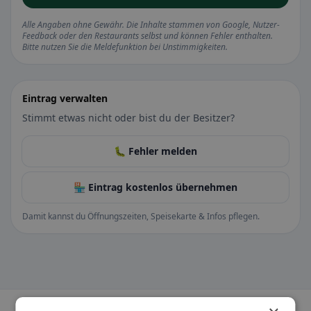
Alle Angaben ohne Gewähr. Die Inhalte stammen von Google, Nutzer-
Feedback oder den Restaurants selbst und können Fehler enthalten.
Bitte nutzen Sie die Meldefunktion bei Unstimmigkeiten.
Eintrag verwalten
Stimmt etwas nicht oder bist du der Besitzer?
🐛 Fehler melden
🏪 Eintrag kostenlos übernehmen
Damit kannst du Öffnungszeiten, Speisekarte & Infos pflegen.