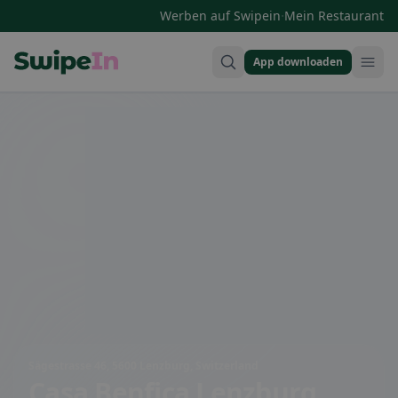
·
Werben auf Swipein
Mein Restaurant
App downloaden
Swipein Homepage
Sägestrasse 46, 5600 Lenzburg, Switzerland
Casa Benfica Lenzburg