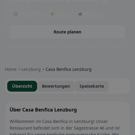
🕒 Jetzt geöffnet
🌤 Terrasse
🥡 Takeaway
Route planen
Community-Badges: glutenfrei, vegan, halal & mehr – direkt sichtbar.
Home
Lenzburg
Casa Benfica Lenzburg
Übersicht
Bewertungen
Speisekarte
Über Casa Benfica Lenzburg
Willkommen im Casa Benfica in Lenzburg! Unser
Restaurant befindet sich in der Sägestrasse 46 und ist
bekannt für seine köstliche portugiesische Küche. Wir