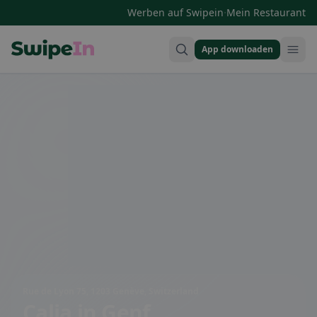
·
Werben auf Swipein
Mein Restaurant
App downloaden
Swipein Homepage
Rue de Lyon 75, 1203 Genève, Switzerland
Calia
in Genf