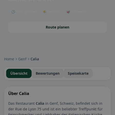
🕒 Jetzt geöffnet
🌤 Terrasse
🥡 Takeaway
Route planen
Community-Badges: glutenfrei, vegan, halal & mehr – direkt sichtbar.
Home
Genf
Calia
Übersicht
Bewertungen
Speisekarte
Über Calia
Das Restaurant
Calia
in Genf, Schweiz, befindet sich in
der Rue de Lyon 75 und ist ein beliebter Treffpunkt für
Feinschmecker und Liebhaber der italienischen Küche.