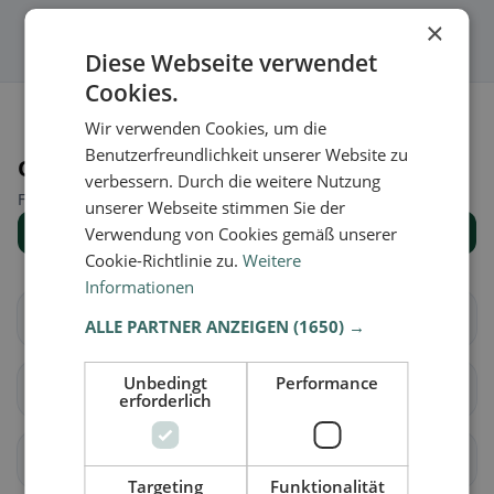
×
Diese Webseite verwendet
Cookies.
Wir verwenden Cookies, um die
Benutzerfreundlichkeit unserer Website zu
Orte in der Nähe
verbessern. Durch die weitere Nutzung
Finde den passenden Ort für deine Restaurantsuche.
unserer Webseite stimmen Sie der
Alle Orte anzeigen
Verwendung von Cookies gemäß unserer
Cookie-Richtlinie zu.
Weitere
Informationen
Aire-la-Ville
Anières
ALLE PARTNER ANZEIGEN
(1650) →
Unbedingt
Performance
Avully
Avusy
erforderlich
Bardonnex
Bellevue
Targeting
Funktionalität