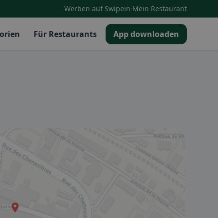
·
Werben auf Swipein
Mein Restaurant
orien
Für Restaurants
App downloaden