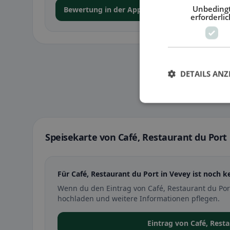
Unbeding
Bewertung in der App abgeben
erforderlic
DETAILS ANZ
Speisekarte von Café, Restaurant du Port
Für Café, Restaurant du Port in Vevey ist noch k
Wenn du den Eintrag von Café, Restaurant du Por
hochladen und weitere Informationen pflegen.
Eintrag von Café, Rest