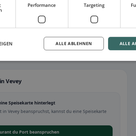
t
Performance
Targeting
Fu
h
EIGEN
ALLE ABLEHNEN
ALLE A
 in Vevey
eine Speisekarte hinterlegt
t in Vevey beanspruchst, kannst du eine Speisekarte
aurant du Port beanspruchen