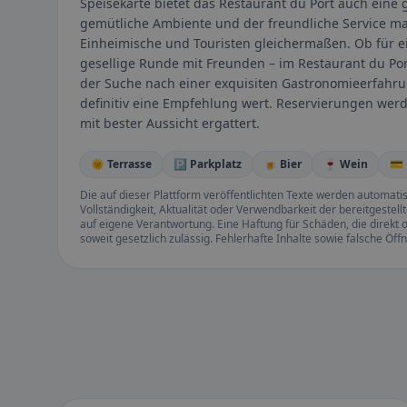
Speisekarte bietet das Restaurant du Port auch eine
gemütliche Ambiente und der freundliche Service ma
Einheimische und Touristen gleichermaßen. Ob für e
gesellige Runde mit Freunden – im Restaurant du Por
der Suche nach einer exquisiten Gastronomieerfahru
definitiv eine Empfehlung wert. Reservierungen wer
mit bester Aussicht ergattert.
🌞 Terrasse
🅿️ Parkplatz
🍺 Bier
🍷 Wein
💳
Die auf dieser Plattform veröffentlichten Texte werden automatisie
Vollständigkeit, Aktualität oder Verwendbarkeit der bereitgeste
auf eigene Verantwortung. Eine Haftung für Schäden, die direkt o
soweit gesetzlich zulässig. Fehlerhafte Inhalte sowie falsche Ö