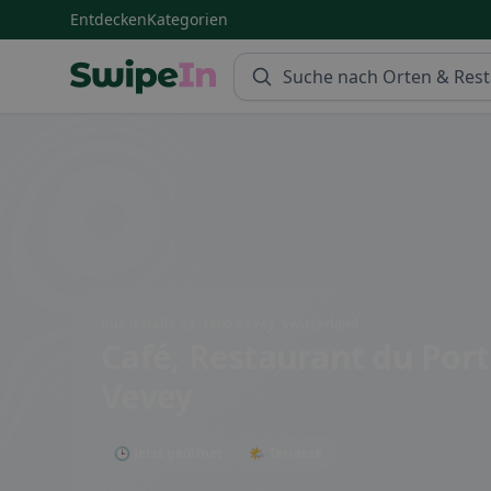
Entdecken
Kategorien
Swipein Homepage
Rue d'Italie 23, 1800 Vevey, Switzerland
Café, Restaurant du Por
Vevey
🕒 Jetzt geöffnet
🌤 Terrasse