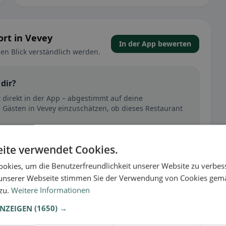
rt in Vevey
In der App bewerten
en Blick verständlich werden.
 dir?
t direkt in der App – abgestimmt auf deine
 Gästen in Vevey einzuschätzen, ob dieses Restaurant
🕌 Halal
ite verwendet Cookies.
okies, um die Benutzerfreundlichkeit unserer Website zu verbes
unserer Webseite stimmen Sie der Verwendung von Cookies gem
t
 zu.
Weitere Informationen
– besonders bei glutenfrei, vegan, vegetarisch oder
ANZEIGEN
(1650) →