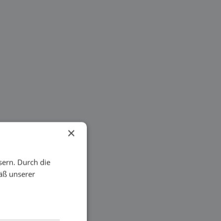
×
sern. Durch die
äß unserer