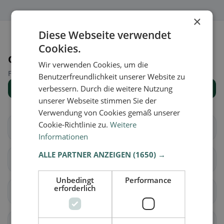
×
Diese Webseite verwendet
Cookies.
Orte in der Nähe
Wir verwenden Cookies, um die
Finde den passenden Ort für deine Restaurantsuche.
Benutzerfreundlichkeit unserer Website zu
verbessern. Durch die weitere Nutzung
Alle Orte anzeigen
unserer Webseite stimmen Sie der
Verwendung von Cookies gemäß unserer
Cookie-Richtlinie zu.
Weitere
Milvignes
La Grande Béroche
Informationen
ALLE PARTNER ANZEIGEN
(1650) →
La Chaux-de-Fonds
Les Planchettes
Unbedingt
Performance
erforderlich
La Sagne
La Brévine
Le Cerneux-Péquignot
La Chaux-du-Milieu