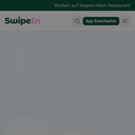
·
Werben auf Swipein
Mein Restaurant
App downloaden
Swipein Homepage
Rue de la Treille 7, 2000 Neuchâtel, Switzerland
Brasserie Le Jura
in