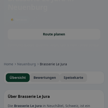
Neuenburg
🌤 Terrasse
Route planen
Community-Badges: glutenfrei, vegan, halal & mehr – direkt sichtbar.
Home
Neuenburg
Brasserie Le Jura
Übersicht
Bewertungen
Speisekarte
Über Brasserie Le Jura
Die
Brasserie Le Jura
in Neuchâtel, Schweiz, ist ein