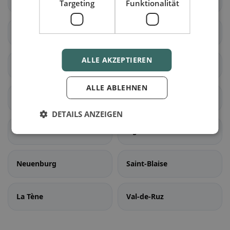
Targeting
Funktionalität
Le Locle
Les Ponts-de-Martel
ALLE AKZEPTIEREN
Cornaux
Cressier (NE)
ALLE ABLEHNEN
Enges
Hauterive (NE)
DETAILS ANZEIGEN
Landern
Lignières
Neuenburg
Saint-Blaise
La Tène
Val-de-Ruz