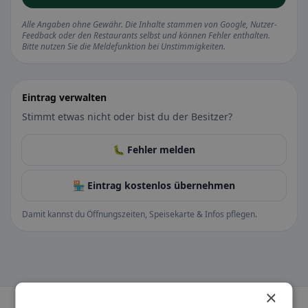
Alle Angaben ohne Gewähr. Die Inhalte stammen von Google, Nutzer-
Feedback oder den Restaurants selbst und können Fehler enthalten.
Bitte nutzen Sie die Meldefunktion bei Unstimmigkeiten.
Eintrag verwalten
Stimmt etwas nicht oder bist du der Besitzer?
🐛 Fehler melden
🏪 Eintrag kostenlos übernehmen
Damit kannst du Öffnungszeiten, Speisekarte & Infos pflegen.
×