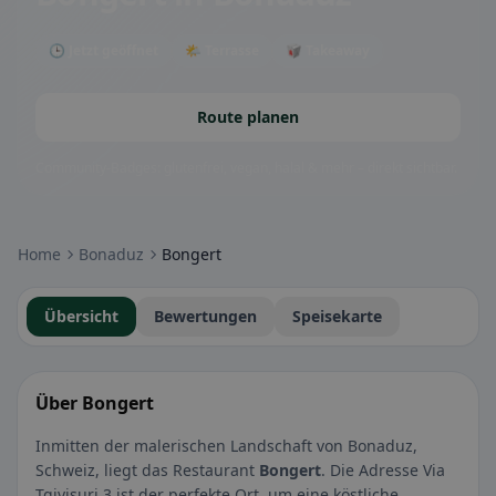
🕒 Jetzt geöffnet
🌤 Terrasse
🥡 Takeaway
Route planen
Community-Badges: glutenfrei, vegan, halal & mehr – direkt sichtbar.
Home
Bonaduz
Bongert
Übersicht
Bewertungen
Speisekarte
Über Bongert
Inmitten der malerischen Landschaft von Bonaduz,
Schweiz, liegt das Restaurant
Bongert
. Die Adresse Via
Tgivisuri 3 ist der perfekte Ort, um eine köstliche