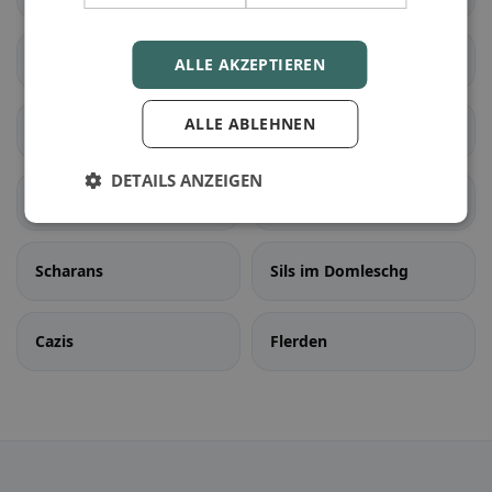
Sagens
Schluein
ALLE AKZEPTIEREN
ALLE ABLEHNEN
Lumnezia
Ilanz/Glion
DETAILS ANZEIGEN
Fürstenau
Rothenbrunnen
Scharans
Sils im Domleschg
Cazis
Flerden