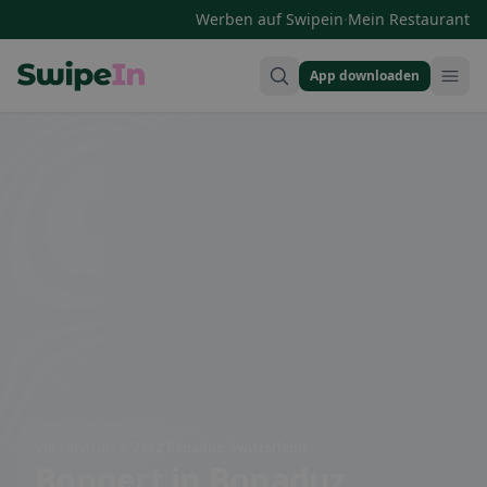
·
Werben auf Swipein
Mein Restaurant
App downloaden
Swipein Homepage
Via Tgivisuri 3, 7402 Bonaduz, Switzerland
Bongert
in Bonaduz