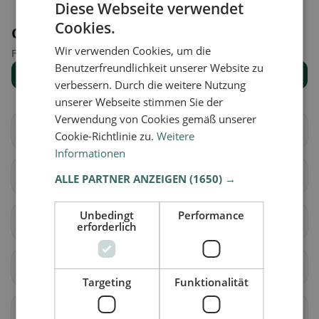
Diese Webseite verwendet
Cookies.
Orte in der Nähe
Wir verwenden Cookies, um die
Finde den passenden Ort für deine Restaurantsuche.
Benutzerfreundlichkeit unserer Website zu
Alle Orte anzeigen
verbessern. Durch die weitere Nutzung
unserer Webseite stimmen Sie der
Verwendung von Cookies gemäß unserer
Vaz/Obervaz
Lantsch/Lenz
Cookie-Richtlinie zu.
Weitere
Informationen
Schmitten (GR)
Albula
ALLE PARTNER ANZEIGEN
(1650) →
Unbedingt
Performance
Surses
Bergün Filisur
erforderlich
Brusio
Poschiavo
Targeting
Funktionalität
Falera
Laax