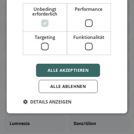
Vaz/Obervaz
Lantsch/Lenz
Unbedingt
Performance
erforderlich
Schmitten (GR)
Albula
Targeting
Funktionalität
Surses
Bergün Filisur
Brusio
Poschiavo
ALLE AKZEPTIEREN
Falera
Laax
ALLE ABLEHNEN
DETAILS ANZEIGEN
Sagens
Schluein
Lumnezia
Ilanz/Glion