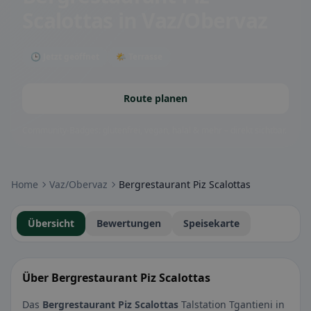
Scalottas
in Vaz/Obervaz
🕒 Jetzt geöffnet
🌤 Terrasse
Route planen
Community-Badges: glutenfrei, vegan, halal & mehr – direkt sichtbar.
Home
Vaz/Obervaz
Bergrestaurant Piz Scalottas
Übersicht
Bewertungen
Speisekarte
Über Bergrestaurant Piz Scalottas
Das
Bergrestaurant Piz Scalottas
Talstation Tgantieni in