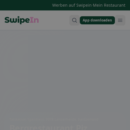
·
Werben auf Swipein
Mein Restaurant
App downloaden
Swipein Homepage
Talstation Tgantieni, 7078 Lenzerheide, Switzerland
Bergrestaurant Piz