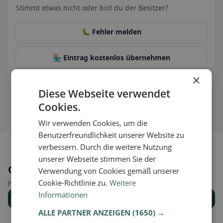
Stimmt etwas nicht oder bist du der Besitzer?
🐛 Fehler melden
🏪 Eintrag kostenlos übernehmen
×
Damit kannst du Öffnungszeiten, Speisekarte & Infos pflegen.
Diese Webseite verwendet
Cookies.
Wir verwenden Cookies, um die
Benutzerfreundlichkeit unserer Website zu
verbessern. Durch die weitere Nutzung
unserer Webseite stimmen Sie der
Orte in der Nähe
Verwendung von Cookies gemäß unserer
Cookie-Richtlinie zu.
Weitere
Finde den passenden Ort für deine Restaurantsuche.
Informationen
Alle Orte anzeigen
ALLE PARTNER ANZEIGEN
(1650) →