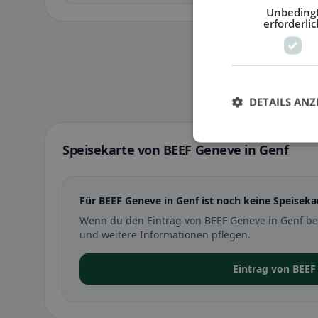
Unbeding
erforderlic
DETAILS ANZ
Speisekarte von BEEF Geneve in Genf
Für BEEF Geneve in Genf ist noch keine Speisekar
Wenn du den Eintrag von BEEF Geneve in Genf be
und weitere Informationen pflegen.
Eintrag von BEE