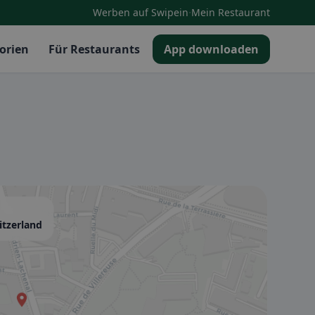
·
Werben auf Swipein
Mein Restaurant
orien
Für Restaurants
App downloaden
itzerland