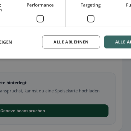
t
Performance
Targeting
Fu
h
EIGEN
ALLE ABLEHNEN
ALLE A
te hinterlegt
anspruchst, kannst du eine Speisekarte hochladen
F Geneve beanspruchen