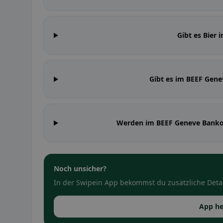
Gibt es Bier
Gibt es im BEEF Gen
Werden im BEEF Geneve Banko
Noch unsicher?
In der Swipein App bekommst du zusätzliche Detai
App he