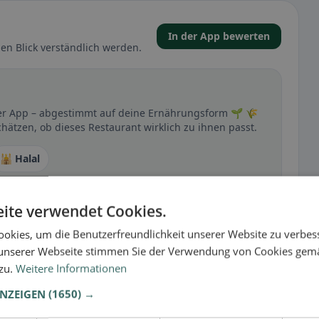
In der App bewerten
en Blick verständlich werden.
 der App – abgestimmt auf deine Ernährungsform 🌱 🌾
chätzen, ob dieses Restaurant wirklich zu ihnen passt.
🕌 Halal
ite verwendet Cookies.
t
okies, um die Benutzerfreundlichkeit unserer Website zu verbes
– besonders bei glutenfrei, vegan, vegetarisch oder
unserer Webseite stimmen Sie der Verwendung von Cookies gem
 zu.
Weitere Informationen
ANZEIGEN
(1650) →