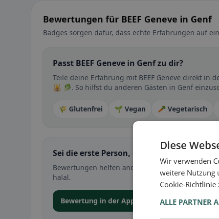
Bewertungen für BEEF Geneve in Genf
Badges sorgen dafür, dass echte Erfahrungen auf ein
Passt BEEF Geneve in Genf zu dir?
Teile deine Erfahrung mit BEEF Geneve direkt in
🕌 🥬. So hilfst du anderen Gästen in Genf einzus
🌾 Glutenfrei
🌱 Vegan
🥕 Vegetarisch
Diese Webse
Sei die erste Person, die ihre Erfahrung teil
Wir verwenden Co
Bewertungen helfen anderen bei der Entscheidung 
weitere Nutzung 
halal.
Cookie-Richtlinie
Bewertung in der App abgeben
ALLE PARTNER 