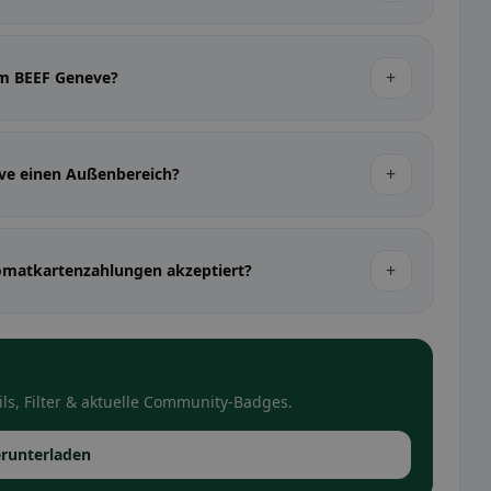
+
 im BEEF Geneve?
+
eve einen Außenbereich?
+
matkartenzahlungen akzeptiert?
ls, Filter & aktuelle Community-Badges.
runterladen