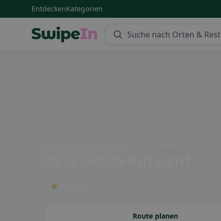
Entdecken
Kategorien
Swipein Homepage
Rue Adrien-Lachenal 26, 1207 Genève, Switzerland
BEEF Geneve
in Genf
🌤 Terrasse
Route planen