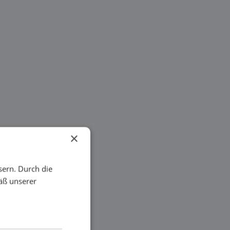
×
sern. Durch die
äß unserer