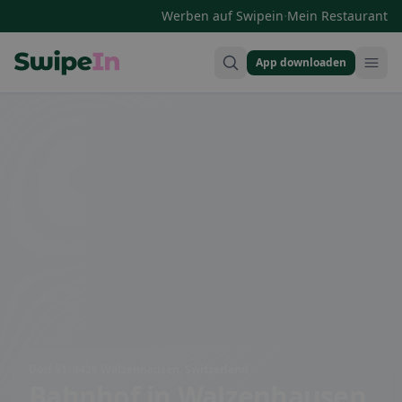
·
Werben auf Swipein
Mein Restaurant
App downloaden
Swipein Homepage
Dorf 51, 9428 Walzenhausen, Switzerland
Bahnhof
in Walzenhausen