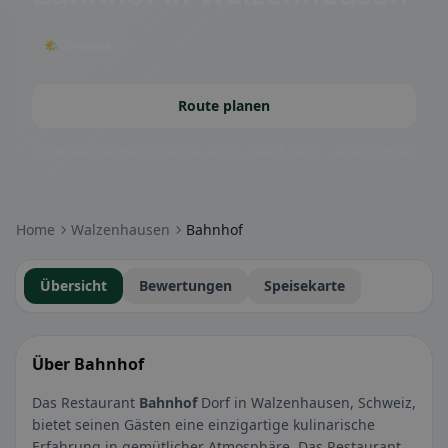
🌤 Terrasse
Route planen
Community-Badges: glutenfrei, vegan, halal & mehr – direkt sichtbar.
Home
Walzenhausen
Bahnhof
Übersicht
Bewertungen
Speisekarte
Über Bahnhof
Das Restaurant
Bahnhof
Dorf in Walzenhausen, Schweiz,
bietet seinen Gästen eine einzigartige kulinarische
Erfahrung in gemütlicher Atmosphäre. Das Restaurant