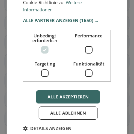
Cookie-Richtlinie zu.
Weitere
Waldstatt
Bühler
Informationen
ALLE PARTNER ANZEIGEN
(1650) →
Gais
Speicher
Unbedingt
Performance
erforderlich
Teufen (AR)
Trogen
Grub (AR)
Heiden
Targeting
Funktionalität
Lutzenberg
Rehetobel
ALLE AKZEPTIEREN
Reute (AR)
Wald (AR)
ALLE ABLEHNEN
Walzenhausen
Wolfhalden
DETAILS ANZEIGEN