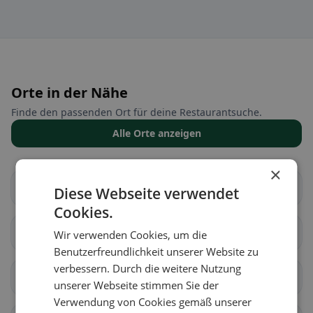
Orte in der Nähe
Finde den passenden Ort für deine Restaurantsuche.
Alle Orte anzeigen
×
Herisau
Hundwil
Diese Webseite verwendet
Cookies.
Schönengrund
Schwellbrunn
Wir verwenden Cookies, um die
Benutzerfreundlichkeit unserer Website zu
verbessern. Durch die weitere Nutzung
Stein (AR)
Urnäsch
unserer Webseite stimmen Sie der
Verwendung von Cookies gemäß unserer